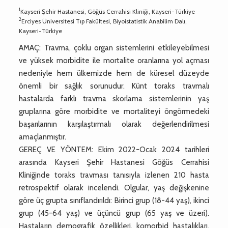
1
Kayseri Şehir Hastanesi, Göğüs Cerrahisi Kliniği, Kayseri-Türkiye
2
Erciyes Üniversitesi Tıp Fakültesi, Biyoistatistik Anabilim Dalı,
Kayseri-Türkiye
AMAÇ: Travma, çoklu organ sistemlerini etkileyebilmesi
ve yüksek morbidite ile mortalite oranlarına yol açması
nedeniyle hem ülkemizde hem de küresel düzeyde
önemli bir sağlık sorunudur. Künt toraks travmalı
hastalarda farklı travma skorlama sistemlerinin yaş
gruplarına göre morbidite ve mortaliteyi öngörmedeki
başarılarının karşılaştırmalı olarak değerlendirilmesi
amaçlanmıştır.
GEREÇ VE YÖNTEM: Ekim 2022-Ocak 2024 tarihleri
arasında Kayseri Şehir Hastanesi Göğüs Cerrahisi
Kliniğinde toraks travması tanısıyla izlenen 210 hasta
retrospektif olarak incelendi. Olgular, yaş değişkenine
göre üç grupta sınıflandırıldı: Birinci grup (18-44 yaş), ikinci
grup (45-64 yaş) ve üçüncü grup (65 yaş ve üzeri).
Hastaların demografik özellikleri, komorbid hastalıkları,