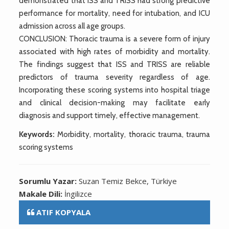
demonstrated that ISS and TRISS had strong predictive
performance for mortality, need for intubation, and ICU
admission across all age groups.
CONCLUSION: Thoracic trauma is a severe form of injury
associated with high rates of morbidity and mortality.
The findings suggest that ISS and TRISS are reliable
predictors of trauma severity regardless of age.
Incorporating these scoring systems into hospital triage
and clinical decision-making may facilitate early
diagnosis and support timely, effective management.
Keywords:
Morbidity, mortality, thoracic trauma, trauma
scoring systems
Sorumlu Yazar:
Suzan Temiz Bekce, Türkiye
Makale Dili:
İngilizce
ATIF KOPYALA