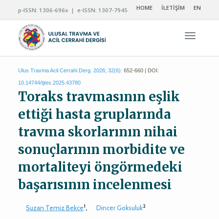
HOME
İLETİŞİM
EN
p-ISSN: 1306-696x | e-ISSN: 1307-7945
Navigas
Ulus Travma Acil Cerrahi Derg. 2026; 32(6):
652-660 | DOI:
10.14744/tjtes.2025.43780
Toraks travmasının eşlik
ettiği hasta gruplarında
travma skorlarının nihai
sonuçlarının morbidite ve
mortaliteyi öngörmedeki
başarısının incelenmesi
1
2
Suzan Temiz Bekce
,
Dincer Goksuluk