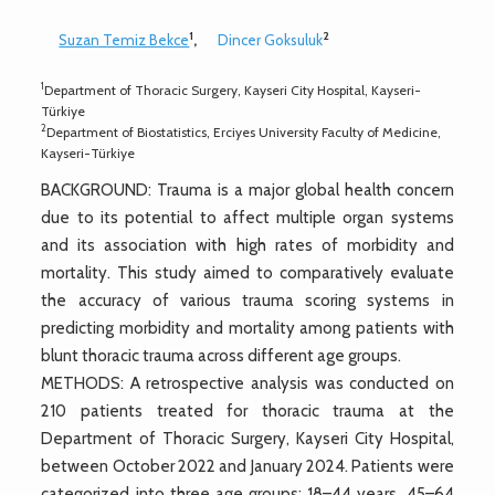
1
2
Suzan Temiz Bekce
,
Dincer Goksuluk
1
Department of Thoracic Surgery, Kayseri City Hospital, Kayseri-
Türkiye
2
Department of Biostatistics, Erciyes University Faculty of Medicine,
Kayseri-Türkiye
BACKGROUND: Trauma is a major global health concern
due to its potential to affect multiple organ systems
and its association with high rates of morbidity and
mortality. This study aimed to comparatively evaluate
the accuracy of various trauma scoring systems in
predicting morbidity and mortality among patients with
blunt thoracic trauma across different age groups.
METHODS: A retrospective analysis was conducted on
210 patients treated for thoracic trauma at the
Department of Thoracic Surgery, Kayseri City Hospital,
between October 2022 and January 2024. Patients were
categorized into three age groups: 18–44 years, 45–64