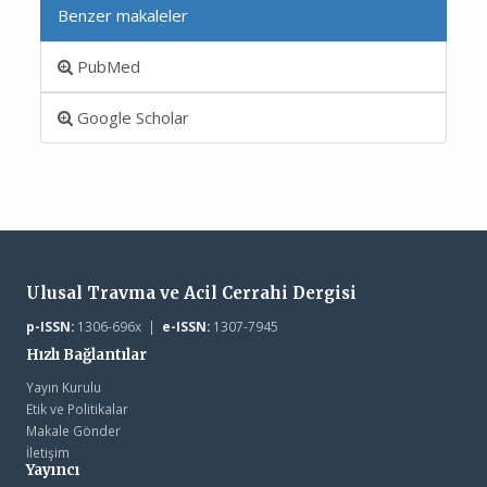
Benzer makaleler
PubMed
Google Scholar
Ulusal Travma ve Acil Cerrahi Dergisi
p-ISSN:
1306-696x |
e-ISSN:
1307-7945
Hızlı Bağlantılar
Yayın Kurulu
Etik ve Politikalar
Makale Gönder
İletişim
Yayıncı