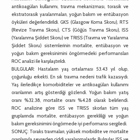
antikoagülan kullanımı, travma mekanizması, torasik ve
ekstratorasik yaralanmaları, yoğun bakım ve entübasyon
öyküleri değerlendirildi. GKS (Glasgow Koma Skoru), RTS
(Revize Travma Skoru), CTS (Göğüs Travma Skoru), ISS
(Yaralanma Şiddet Skoru) ve TRISS (Travma ve Yaralanma
Şiddet Skoru) sistemlerinin mortalite, entübasyon ve
yoğun bakım gereksinimini öngörmedeki performansları
ROC analizi ile karşılaştırıldı.
BULGULAR: Hastaların yaş ortalaması 53.43 yıl olup,
çoğunluğu erkekti. En sık travma nedeni trafik kazasıydı.
Yaş ilerledikçe komorbiditeler ve antikoagülan kullanımı
oranlarının artış gösterdiği gözlendi. Yoğun bakım yatış
oranı %32.38, mortalite oranı %4.28 olarak belirlendi.
ROC analizine göre ISS ve TRISS skorları tüm yaş
gruplarında mortalite, entübasyon gerekliliği ve yoğun
bakım gereksinimini öngörmede iyi performansı sergiledi.
SONUÇ: Toraks travmaları, yüksek morbidite ve mortalite
oranlarıyla seyreden ciddi yaralanmalardır. Bulgular, ISS ve