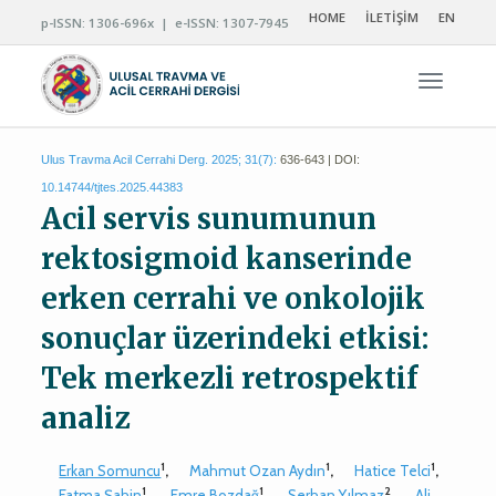
HOME
İLETİŞİM
EN
p-ISSN: 1306-696x | e-ISSN: 1307-7945
Navigas
Ulus Travma Acil Cerrahi Derg. 2025; 31(7):
636-643 | DOI:
10.14744/tjtes.2025.44383
Acil servis sunumunun
rektosigmoid kanserinde
erken cerrahi ve onkolojik
sonuçlar üzerindeki etkisi:
Tek merkezli retrospektif
analiz
1
1
1
Erkan Somuncu
,
Mahmut Ozan Aydın
,
Hatice Telci
,
1
1
2
Fatma Şahin
,
Emre Bozdağ
,
Serhan Yılmaz
,
Ali