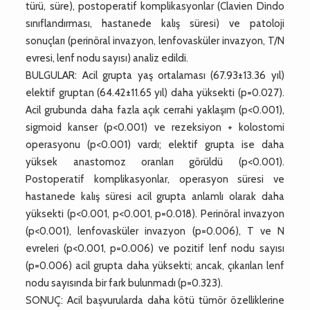
türü, süre), postoperatif komplikasyonlar (Clavien Dindo
sınıflandırması, hastanede kalış süresi) ve patoloji
sonuçları (perinöral invazyon, lenfovasküler invazyon, T/N
evresi, lenf nodu sayısı) analiz edildi.
BULGULAR: Acil grupta yaş ortalaması (67.93±13.36 yıl)
elektif gruptan (64.42±11.65 yıl) daha yüksekti (p=0.027).
Acil grubunda daha fazla açık cerrahi yaklaşım (p<0.001),
sigmoid kanser (p<0.001) ve rezeksiyon + kolostomi
operasyonu (p<0.001) vardı; elektif grupta ise daha
yüksek anastomoz oranları görüldü (p<0.001).
Postoperatif komplikasyonlar, operasyon süresi ve
hastanede kalış süresi acil grupta anlamlı olarak daha
yüksekti (p<0.001, p<0.001, p=0.018). Perinöral invazyon
(p<0.001), lenfovasküler invazyon (p=0.006), T ve N
evreleri (p<0.001, p=0.006) ve pozitif lenf nodu sayısı
(p=0.006) acil grupta daha yüksekti; ancak, çıkarılan lenf
nodu sayısında bir fark bulunmadı (p=0.323).
SONUÇ: Acil başvurularda daha kötü tümör özelliklerine