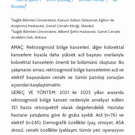
1
Kocataş
1
Sağlık Bilimleri Üniversitesi, Kanuni Sultan Süleyman Eğitim Ve
Araştırma Hastanesi, Genel Cerrahi Kliniği, İstanbul
2
Sağlık Bilimleri Üniversitesi, Bilkent Şehir Hastanesi, Genel Cerrahi
Anabilim Dalı, Ankara
AMAÇ: Rektosigmoid bölge kanserleri, diğer kolorektal
kanserlere kıyasla daha yüksek acil başvuru oranlarıyla
kolorektal kanserlerin önemli bir bölümünü oluşturur. Bu
çalışmanın amacı, rektosigmoid bölge kanserlerinin acil ve
elektif başvurularını cerrahi ve tümör patoloji sonuçları
açısından karşılaştırmaktır.
GEREÇ VE YÖNTEM: 2021 ile 2025 yılları arasında
rektosigmoid bölge kanseri nedeniyle ameliyat edilen
321 hasta retrospektif olarak değerlendirildi. Hastalar
hastane yatışlarına göre iki gruba ayrıldı: Acil (n=76) ve
elektif (n=245). Demografik özellikler (yaş, cinsiyet, ASA
skoru), cerrahi özellikler (yaklaşım, tümör yeri, operasyon