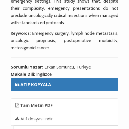
emergency settings. This study shows that, despite
their complexity, emergency presentations do not
preclude oncologically radical resections when managed
with standardized protocols.
Keywords:
Emergency surgery, lymph node metastasis,
oncologic prognosis, postoperative morbidity,
rectosigmoid cancer.
Sorumlu Yazar:
Erkan Somuncu, Türkiye
Makale Dili:
İngilizce
ATIF KOPYALA
Tam Metin PDF
Atıf dosyası indir