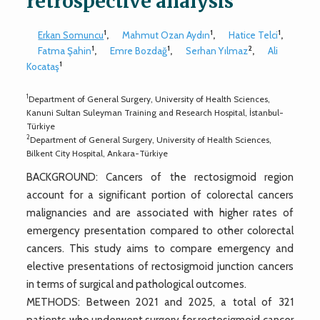
retrospective analysis
1
1
1
Erkan Somuncu
,
Mahmut Ozan Aydın
,
Hatice Telci
,
1
1
2
Fatma Şahin
,
Emre Bozdağ
,
Serhan Yılmaz
,
Ali
1
Kocataş
1
Department of General Surgery, University of Health Sciences,
Kanuni Sultan Suleyman Training and Research Hospital, İstanbul-
Türkiye
2
Department of General Surgery, University of Health Sciences,
Bilkent City Hospital, Ankara-Türkiye
BACKGROUND: Cancers of the rectosigmoid region
account for a significant portion of colorectal cancers
malignancies and are associated with higher rates of
emergency presentation compared to other colorectal
cancers. This study aims to compare emergency and
elective presentations of rectosigmoid junction cancers
in terms of surgical and pathological outcomes.
METHODS: Between 2021 and 2025, a total of 321
patients who underwent surgery for rectosigmoid cancer