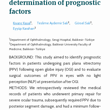
determination of prognostic
factors
1
2
2
Kıvanç Kasal
,
Teslime Aydemir Salı
,
Görsel Salı
,
2
Eyyüp Karahan
1
Department of Ophthalmology, Sevgi Hospital, Balıkesir-Türkiye
2
Department of Ophthalmology, Balıkesir University Faculty of
Medicine, Balıkesir-Türkiye
BACKGROUND: This study aimed to identify prognostic
factors in patients undergoing pars plana vitrectomy
(PPV) following open globe injury (OGI) and to evaluate
surgical outcomes of PPV in eyes with no light
perception (NLP) at presentation after OGI.
METHODS: We retrospectively reviewed the medical
records of patients who underwent primary repair for
severe ocular trauma, subsequently required PPV due to
posterior segment damage, and had a minimum follow-