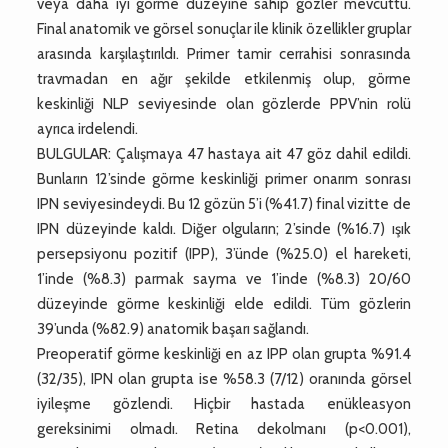
veya daha iyi görme düzeyine sahip gözler mevcuttu.
Final anatomik ve görsel sonuçlar ile klinik özellikler gruplar
arasında karşılaştırıldı. Primer tamir cerrahisi sonrasında
travmadan en ağır şekilde etkilenmiş olup, görme
keskinliği NLP seviyesinde olan gözlerde PPV’nin rolü
ayrıca irdelendi.
BULGULAR: Çalışmaya 47 hastaya ait 47 göz dahil edildi.
Bunların 12’sinde görme keskinliği primer onarım sonrası
IPN seviyesindeydi. Bu 12 gözün 5’i (%41.7) final vizitte de
IPN düzeyinde kaldı. Diğer olguların; 2’sinde (%16.7) ışık
persepsiyonu pozitif (IPP), 3’ünde (%25.0) el hareketi,
1’inde (%8.3) parmak sayma ve 1’inde (%8.3) 20/60
düzeyinde görme keskinliği elde edildi. Tüm gözlerin
39’unda (%82.9) anatomik başarı sağlandı.
Preoperatif görme keskinliği en az IPP olan grupta %91.4
(32/35), IPN olan grupta ise %58.3 (7/12) oranında görsel
iyileşme gözlendi. Hiçbir hastada enükleasyon
gereksinimi olmadı. Retina dekolmanı (p<0.001),