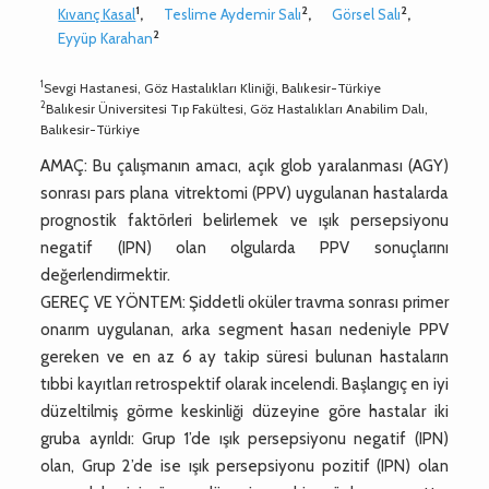
1
2
2
Kıvanç Kasal
,
Teslime Aydemir Salı
,
Görsel Salı
,
2
Eyyüp Karahan
1
Sevgi Hastanesi, Göz Hastalıkları Kliniği, Balıkesir-Türkiye
2
Balıkesir Üniversitesi Tıp Fakültesi, Göz Hastalıkları Anabilim Dalı,
Balıkesir-Türkiye
AMAÇ: Bu çalışmanın amacı, açık glob yaralanması (AGY)
sonrası pars plana vitrektomi (PPV) uygulanan hastalarda
prognostik faktörleri belirlemek ve ışık persepsiyonu
negatif (IPN) olan olgularda PPV sonuçlarını
değerlendirmektir.
GEREÇ VE YÖNTEM: Şiddetli oküler travma sonrası primer
onarım uygulanan, arka segment hasarı nedeniyle PPV
gereken ve en az 6 ay takip süresi bulunan hastaların
tıbbi kayıtları retrospektif olarak incelendi. Başlangıç en iyi
düzeltilmiş görme keskinliği düzeyine göre hastalar iki
gruba ayrıldı: Grup 1’de ışık persepsiyonu negatif (IPN)
olan, Grup 2’de ise ışık persepsiyonu pozitif (IPN) olan