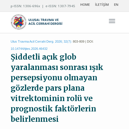
HOME
İLETİŞİM
EN
p-ISSN: 1306-696x | e-ISSN: 1307-7945
Navigas
Ulus Travma Acil Cerrahi Derg. 2026; 32(7):
803-809 | DOI:
10.14744/tjtes.2026.46432
Şiddetli açık glob
yaralanması sonrası ışık
persepsiyonu olmayan
gözlerde pars plana
vitrektominin rolü ve
prognostik faktörlerin
belirlenmesi