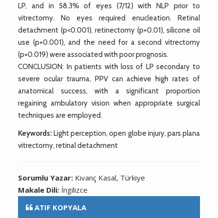
LP, and in 58.3% of eyes (7/12) with NLP prior to
vitrectomy. No eyes required enucleation. Retinal
detachment (p<0.001), retinectomy (p=0.01), silicone oil
use (p=0.001), and the need for a second vitrectomy
(p=0.019) were associated with poor prognosis.
CONCLUSION: In patients with loss of LP secondary to
severe ocular trauma, PPV can achieve high rates of
anatomical success, with a significant proportion
regaining ambulatory vision when appropriate surgical
techniques are employed.
Keywords:
Light perception, open globe injury, pars plana
vitrectomy, retinal detachment
Sorumlu Yazar:
Kıvanç Kasal, Türkiye
Makale Dili:
İngilizce
ATIF KOPYALA