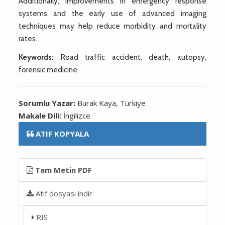
Additionally, improvements in emergency response
systems and the early use of advanced imaging
techniques may help reduce morbidity and mortality
rates.
Keywords:
Road traffic accident, death, autopsy,
forensic medicine.
Sorumlu Yazar:
Burak Kaya, Türkiye
Makale Dili:
İngilizce
ATIF KOPYALA
Tam Metin PDF
Atıf dosyası indir
RIS