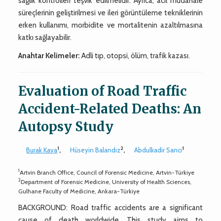
sağlık kontrolleri teşvik edilmelidir. Ayrıca, acil müdahale
süreçlerinin geliştirilmesi ve ileri görüntüleme tekniklerinin
erken kullanımı, morbidite ve mortalitenin azaltılmasına
katkı sağlayabilir.
Anahtar Kelimeler:
Adli tıp, otopsi, ölüm, trafik kazası.
Evaluation of Road Traffic
Accident-Related Deaths: An
Autopsy Study
1
2
1
Burak Kaya
,
Hüseyin Balandız
,
Abdulkadir Sancı
1
Artvin Branch Office, Council of Forensic Medicine, Artvin-Türkiye
2
Department of Forensic Medicine, University of Health Sciences,
Gulhane Faculty of Medicine, Ankara-Türkiye
BACKGROUND: Road traffic accidents are a significant
cause of death worldwide. This study aims to