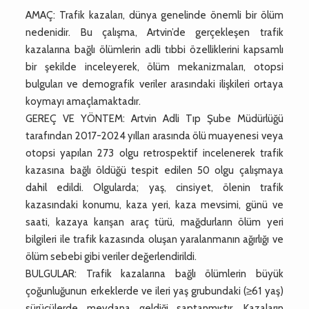
AMAÇ: Trafik kazaları, dünya genelinde önemli bir ölüm
nedenidir. Bu çalışma, Artvin’de gerçekleşen trafik
kazalarına bağlı ölümlerin adli tıbbi özelliklerini kapsamlı
bir şekilde inceleyerek, ölüm mekanizmaları, otopsi
bulguları ve demografik veriler arasındaki ilişkileri ortaya
koymayı amaçlamaktadır.
GEREÇ VE YÖNTEM: Artvin Adli Tıp Şube Müdürlüğü
tarafından 2017-2024 yılları arasında ölü muayenesi veya
otopsi yapılan 273 olgu retrospektif incelenerek trafik
kazasına bağlı öldüğü tespit edilen 50 olgu çalışmaya
dahil edildi. Olgularda; yaş, cinsiyet, ölenin trafik
kazasındaki konumu, kaza yeri, kaza mevsimi, günü ve
saati, kazaya karışan araç türü, mağdurların ölüm yeri
bilgileri ile trafik kazasında oluşan yaralanmanın ağırlığı ve
ölüm sebebi gibi veriler değerlendirildi.
BULGULAR: Trafik kazalarına bağlı ölümlerin büyük
çoğunluğunun erkeklerde ve ileri yaş grubundaki (≥61 yaş)
sürücülerde meydana geldiği saptanmıştır. Kazaların