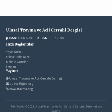
Ulusal Travma ve Acil Cerrahi Dergisi
p-ISSN:
1306-696x |
e-ISSN:
1307-7945
Hızlı Bağlantılar
Yayın Kurulu
Etik ve Politikalar
Makale Gönder
İletişim
Yayıncı
Ulusal Travma ve Acil Cerrahi Derneği
editor@tjtes.org
www.travma.org
Telif Hakkı © 2026 Ulusal Travma ve Acil Cerrahi Dergisi. Tüm Hakları
Saklıdır.