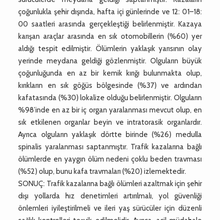
çoğunlukla şehir dışında, hafta içi günlerinde ve 12: 01–18:
00 saatleri arasında gerçekleştiği belirlenmiştir. Kazaya
karışan araçlar arasında en sık otomobillerin (%60) yer
aldığı tespit edilmiştir. Ölümlerin yaklaşık yarısının olay
yerinde meydana geldiği gözlenmiştir. Olguların büyük
çoğunluğunda en az bir kemik kırığı bulunmakta olup,
kırıkların en sık göğüs bölgesinde (%37) ve ardından
kafatasında (%30) lokalize olduğu belirlenmiştir. Olguların
%98’inde en az bir iç organ yaralanması mevcut olup, en
sık etkilenen organlar beyin ve intratorasik organlardır.
Ayrıca olguların yaklaşık dörtte birinde (%26) medulla
spinalis yaralanması saptanmıştır. Trafik kazalarına bağlı
ölümlerde en yaygın ölüm nedeni çoklu beden travması
(%52) olup, bunu kafa travmaları (%20) izlemektedir.
SONUÇ: Trafik kazalarına bağlı ölümleri azaltmak için şehir
dışı yollarda hız denetimleri artırılmalı, yol güvenliği
önlemleri iyileştirilmeli ve ileri yaş sürücüler için düzenli