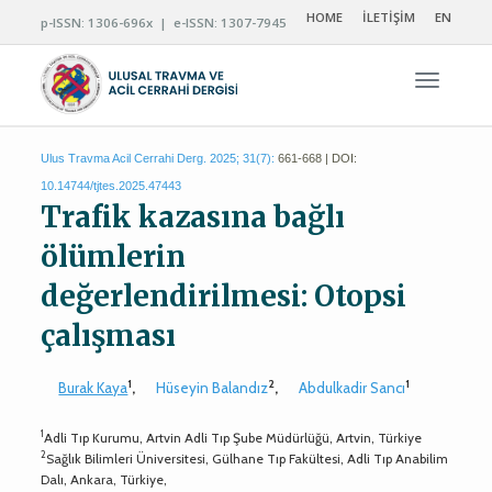
HOME
İLETİŞİM
EN
p-ISSN: 1306-696x | e-ISSN: 1307-7945
Navigas
Ulus Travma Acil Cerrahi Derg. 2025; 31(7):
661-668 | DOI:
10.14744/tjtes.2025.47443
Trafik kazasına bağlı
ölümlerin
değerlendirilmesi: Otopsi
çalışması
1
2
1
Burak Kaya
,
Hüseyin Balandız
,
Abdulkadir Sancı
1
Adli Tıp Kurumu, Artvin Adli Tıp Şube Müdürlüğü, Artvin, Türkiye
2
Sağlık Bilimleri Üniversitesi, Gülhane Tıp Fakültesi, Adli Tıp Anabilim
Dalı, Ankara, Türkiye,