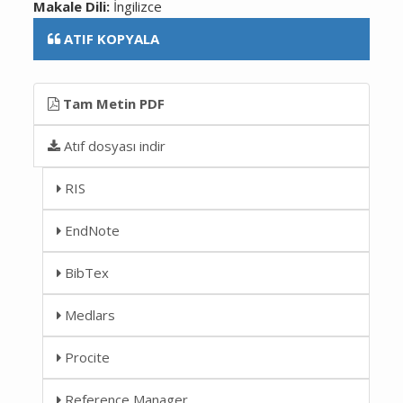
Makale Dili:
İngilizce
ATIF KOPYALA
Tam Metin PDF
Atıf dosyası indir
RIS
EndNote
BibTex
Medlars
Procite
Reference Manager