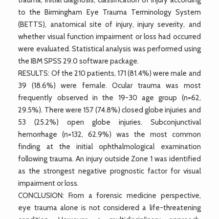
to the Birmingham Eye Trauma Terminology System
(BETTS), anatomical site of injury, injury severity, and
whether visual function impairment or loss had occurred
were evaluated. Statistical analysis was performed using
the IBM SPSS 29.0 software package.
RESULTS: Of the 210 patients, 171 (81.4%) were male and
39 (18.6%) were female. Ocular trauma was most
frequently observed in the 19-30 age group (n=62,
29.5%). There were 157 (74.8%) closed globe injuries and
53 (25.2%) open globe injuries. Subconjunctival
hemorrhage (n=132, 62.9%) was the most common
finding at the initial ophthalmological examination
following trauma. An injury outside Zone 1 was identified
as the strongest negative prognostic factor for visual
impairment or loss.
CONCLUSION: From a forensic medicine perspective,
eye trauma alone is not considered a life-threatening