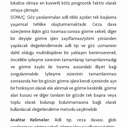
lokalize olması en kuvvetli kötü prognostik faktör olarak
ortaya çıkmıştır.
SONUÇ: Göz yaralanmaları adli tıbbi açıdan tek başlarına
yaşamsal tehlike oluşturmamaktadır. Ceza dava
süreçlerine ilişkin göz travması sonrası görme sekeli, diğer
bir deyişle görme işlev zayıflaması/yitimi yönünden
yapılacak değerlendirmede adli tıp ve göz uzmanının
dahil olduğu multidisipliner bir yaklaşım benimsenmeli,
öncelikle iyileşme sürecinin tamamlanıp tamamlanmadığı
ve görme kaybı ile travma arasındaki illiyet bağı
sorgulanmalıdır. İyileşme sürecinin tamamlanması
sonrasında her bir gözün görme işlevi kendi içerisinde ayrı
bir fonksiyon olarak ele alınmalı ve görme keskinlik, görme
alan kusuru ve diğer tanıların bir gözde tek başına veya
toplu olarak bulunup bulunmamasına bağlı olarak
kullanılacak değerlendirme metodu seçilmelidir.
Anahtar Kelimeler:
Adli tıp, ceza davası, glob
yaralanması, görme sekeli, görme işlev zayıflaması/yitimi.