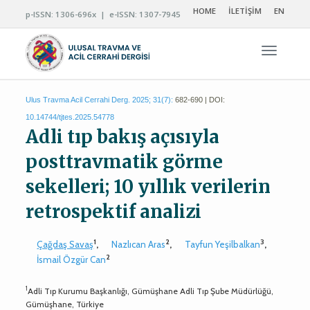
HOME
İLETİŞİM
EN
p-ISSN: 1306-696x | e-ISSN: 1307-7945
Navigas
Ulus Travma Acil Cerrahi Derg. 2025; 31(7):
682-690 | DOI:
10.14744/tjtes.2025.54778
Adli tıp bakış açısıyla
posttravmatik görme
sekelleri; 10 yıllık verilerin
retrospektif analizi
1
2
3
Çağdaş Savaş
,
Nazlıcan Aras
,
Tayfun Yeşilbalkan
,
2
İsmail Özgür Can
1
Adli Tıp Kurumu Başkanlığı, Gümüşhane Adli Tıp Şube Müdürlüğü,
Gümüşhane, Türkiye