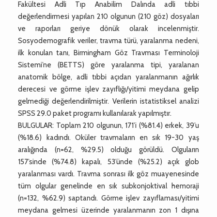
Fakültesi Adli Tıp Anabilim Dalında adli tıbbi
değerlendirmesi yapılan 210 olgunun (210 göz) dosyaları
ve raporları geriye dönük olarak incelenmiştir.
Sosyodemografik veriler, travma türü, yaralanma nedeni,
ilk konulan tanı, Birmingham Göz Travması Terminoloji
Sistemi’ne (BETTS) göre yaralanma tipi, yaralanan
anatomik bölge, adli tıbbi açıdan yaralanmanın ağırlık
derecesi ve görme işlev zayıflığı/yitimi meydana gelip
gelmediği değerlendirilmiştir. Verilerin istatistiksel analizi
SPSS 29.0 paket programı kullanılarak yapılmıştır.
BULGULAR: Toplam 210 olgunun, 171’i (%81.4) erkek, 39’u
(%18.6) kadındı. Oküler travmaların en sık 19-30 yaş
aralığında (n=62, %29.5) olduğu görüldü. Olguların
157’sinde (%74.8) kapalı, 53’ünde (%25.2) açık glob
yaralanması vardı. Travma sonrası ilk göz muayenesinde
tüm olgular genelinde en sık subkonjoktival hemoraji
(n=132, %62.9) saptandı. Görme işlev zayıflaması/yitimi
meydana gelmesi üzerinde yaralanmanın zon 1 dışına