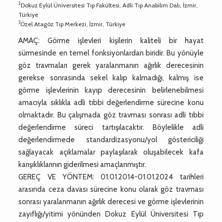
2
Dokuz Eylül Üniversitesi Tıp Fakültesi, Adli Tıp Anabilim Dalı, İzmir,
Türkiye
3
Özel Atagöz Tıp Merkezi, İzmir, Türkiye
AMAÇ: Görme işlevleri kişilerin kaliteli bir hayat
sürmesinde en temel fonksiyonlardan biridir. Bu yönüyle
göz travmaları gerek yaralanmanın ağırlık derecesinin
gerekse sonrasında sekel kalıp kalmadığı, kalmış ise
görme işlevlerinin kayıp derecesinin belirlenebilmesi
amacıyla sıklıkla adli tıbbi değerlendirme sürecine konu
olmaktadır. Bu çalışmada göz travması sonrası adli tıbbi
değerlendirme süreci tartışılacaktır. Böylelikle adli
değerlendirmede standardizasyonu/yol göstericiliği
sağlayacak açıklamalar paylaşılarak oluşabilecek kafa
karışıklıklarının giderilmesi amaçlanmıştır.
GEREÇ VE YÖNTEM: 01.01.2014-01.01.2024 tarihleri
arasında ceza davası sürecine konu olarak göz travması
sonrası yaralanmanın ağırlık derecesi ve görme işlevlerinin
zayıflığı/yitimi yönünden Dokuz Eylül Üniversitesi Tıp