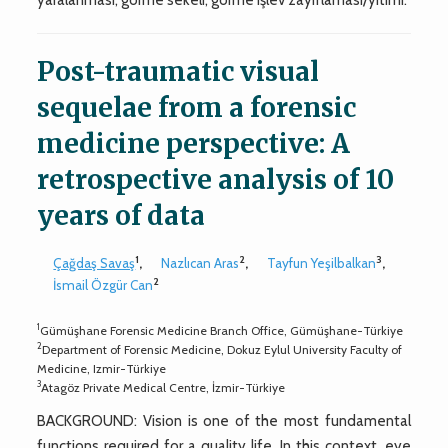
Post-traumatic visual
sequelae from a forensic
medicine perspective: A
retrospective analysis of 10
years of data
1
2
3
Çağdaş Savaş
,
Nazlıcan Aras
,
Tayfun Yeşilbalkan
,
2
İsmail Özgür Can
1
Gümüşhane Forensic Medicine Branch Office, Gümüşhane-Türkiye
2
Department of Forensic Medicine, Dokuz Eylul University Faculty of
Medicine, Izmir-Türkiye
3
Atagöz Private Medical Centre, İzmir-Türkiye
BACKGROUND: Vision is one of the most fundamental
functions required for a quality life. In this context, eye