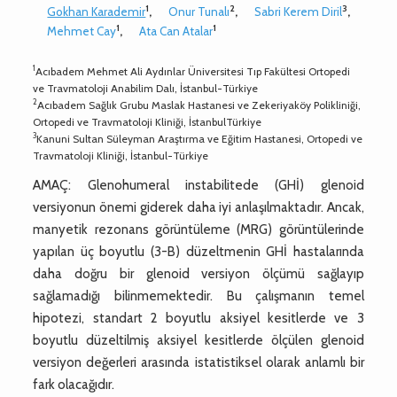
1
2
3
Gokhan Karademir
,
Onur Tunalı
,
Sabri Kerem Diril
,
1
1
Mehmet Cay
,
Ata Can Atalar
1
Acıbadem Mehmet Ali Aydınlar Üniversitesi Tıp Fakültesi Ortopedi
ve Travmatoloji Anabilim Dalı, İstanbul-Türkiye
2
Acıbadem Sağlık Grubu Maslak Hastanesi ve Zekeriyaköy Polikliniği,
Ortopedi ve Travmatoloji Kliniği, İstanbulTürkiye
3
Kanuni Sultan Süleyman Araştırma ve Eğitim Hastanesi, Ortopedi ve
Travmatoloji Kliniği, İstanbul-Türkiye
AMAÇ: Glenohumeral instabilitede (GHİ) glenoid
versiyonun önemi giderek daha iyi anlaşılmaktadır. Ancak,
manyetik rezonans görüntüleme (MRG) görüntülerinde
yapılan üç boyutlu (3-B) düzeltmenin GHİ hastalarında
daha doğru bir glenoid versiyon ölçümü sağlayıp
sağlamadığı bilinmemektedir. Bu çalışmanın temel
hipotezi, standart 2 boyutlu aksiyel kesitlerde ve 3
boyutlu düzeltilmiş aksiyel kesitlerde ölçülen glenoid
versiyon değerleri arasında istatistiksel olarak anlamlı bir
fark olacağıdır.