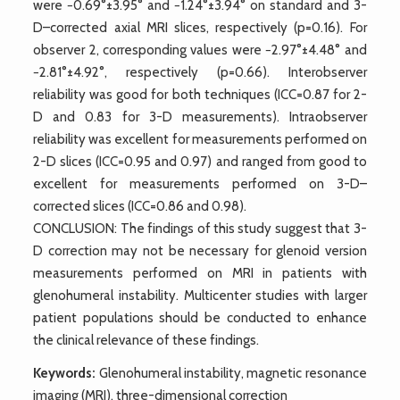
were −0.69°±3.95° and −1.24°±3.94° on standard and 3-
D–corrected axial MRI slices, respectively (p=0.16). For
observer 2, corresponding values were −2.97°±4.48° and
−2.81°±4.92°, respectively (p=0.66). Interobserver
reliability was good for both techniques (ICC=0.87 for 2-
D and 0.83 for 3-D measurements). Intraobserver
reliability was excellent for measurements performed on
2-D slices (ICC=0.95 and 0.97) and ranged from good to
excellent for measurements performed on 3-D–
corrected slices (ICC=0.86 and 0.98).
CONCLUSION: The findings of this study suggest that 3-
D correction may not be necessary for glenoid version
measurements performed on MRI in patients with
glenohumeral instability. Multicenter studies with larger
patient populations should be conducted to enhance
the clinical relevance of these findings.
Keywords:
Glenohumeral instability, magnetic resonance
imaging (MRI), three-dimensional correction