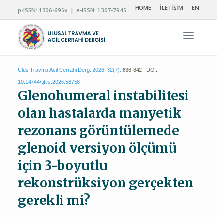
HOME
İLETİŞİM
EN
p-ISSN: 1306-696x | e-ISSN: 1307-7945
Navigas
Ulus Travma Acil Cerrahi Derg. 2026; 32(7):
836-842 | DOI:
10.14744/tjtes.2026.58758
Glenohumeral instabilitesi
olan hastalarda manyetik
rezonans görüntülemede
glenoid versiyon ölçümü
için 3-boyutlu
rekonstrüksiyon gerçekten
gerekli mi?