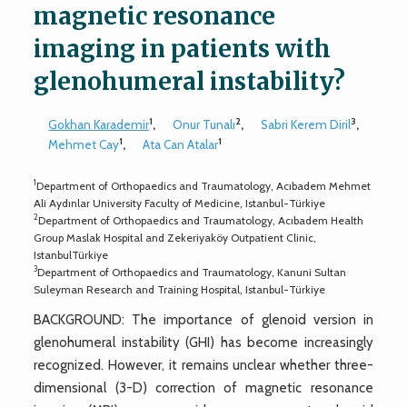
magnetic resonance
imaging in patients with
glenohumeral instability?
1
2
3
Gokhan Karademir
,
Onur Tunalı
,
Sabri Kerem Diril
,
1
1
Mehmet Cay
,
Ata Can Atalar
1
Department of Orthopaedics and Traumatology, Acıbadem Mehmet
Ali Aydınlar University Faculty of Medicine, Istanbul-Türkiye
2
Department of Orthopaedics and Traumatology, Acıbadem Health
Group Maslak Hospital and Zekeriyaköy Outpatient Clinic,
IstanbulTürkiye
3
Department of Orthopaedics and Traumatology, Kanuni Sultan
Suleyman Research and Training Hospital, Istanbul-Türkiye
BACKGROUND: The importance of glenoid version in
glenohumeral instability (GHI) has become increasingly
recognized. However, it remains unclear whether three-
dimensional (3-D) correction of magnetic resonance