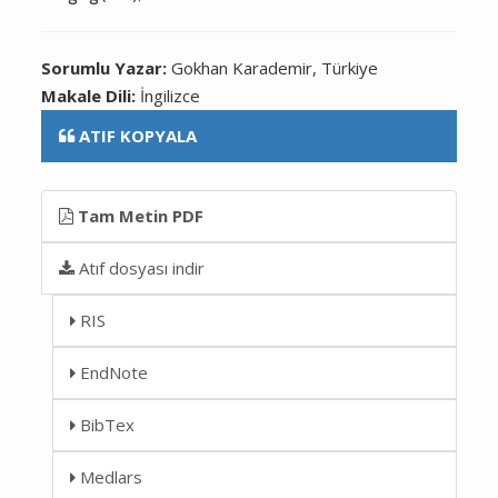
Sorumlu Yazar:
Gokhan Karademir, Türkiye
Makale Dili:
İngilizce
ATIF KOPYALA
Tam Metin PDF
Atıf dosyası indir
RIS
EndNote
BibTex
Medlars