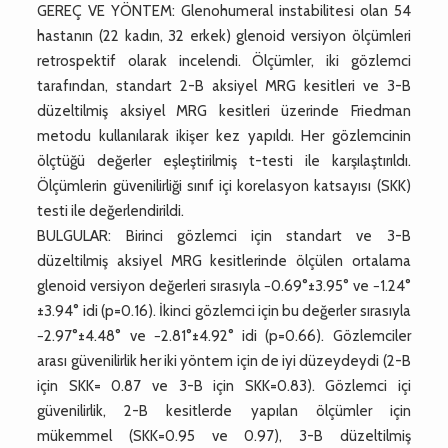
GEREÇ VE YÖNTEM: Glenohumeral instabilitesi olan 54
hastanın (22 kadın, 32 erkek) glenoid versiyon ölçümleri
retrospektif olarak incelendi. Ölçümler, iki gözlemci
tarafından, standart 2-B aksiyel MRG kesitleri ve 3-B
düzeltilmiş aksiyel MRG kesitleri üzerinde Friedman
metodu kullanılarak ikişer kez yapıldı. Her gözlemcinin
ölçtüğü değerler eşleştirilmiş t-testi ile karşılaştırıldı.
Ölçümlerin güvenilirliği sınıf içi korelasyon katsayısı (SKK)
testi ile değerlendirildi.
BULGULAR: Birinci gözlemci için standart ve 3-B
düzeltilmiş aksiyel MRG kesitlerinde ölçülen ortalama
glenoid versiyon değerleri sırasıyla −0.69°±3.95° ve −1.24°
±3.94° idi (p=0.16). İkinci gözlemci için bu değerler sırasıyla
−2.97°±4.48° ve −2.81°±4.92° idi (p=0.66). Gözlemciler
arası güvenilirlik her iki yöntem için de iyi düzeydeydi (2-B
için SKK= 0.87 ve 3-B için SKK=0.83). Gözlemci içi
güvenilirlik, 2-B kesitlerde yapılan ölçümler için
mükemmel (SKK=0.95 ve 0.97), 3-B düzeltilmiş