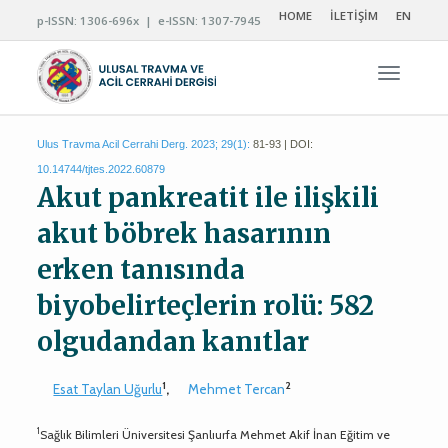
HOME
İLETİŞİM
EN
p-ISSN: 1306-696x | e-ISSN: 1307-7945
Navigas
Ulus Travma Acil Cerrahi Derg. 2023; 29(1):
81-93 | DOI:
10.14744/tjtes.2022.60879
Akut pankreatit ile ilişkili
akut böbrek hasarının
erken tanısında
biyobelirteçlerin rolü: 582
olgudandan kanıtlar
1
2
Esat Taylan Uğurlu
,
Mehmet Tercan
1
Sağlık Bilimleri Üniversitesi Şanlıurfa Mehmet Akif İnan Eğitim ve