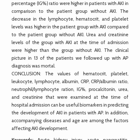
percentage (IG%) ratio were higher in patients with AKI in
comparison to the patient group without AKI. The
decrease in the lymphocyte, hematocrit, and platelet
levels was higher in the patient group with AKI compared
to the patient group without AKI. Urea and creatinine
levels of the group with AKI at the time of admission
were higher than the group without AKI. The clinical
picture in 13 of the patients we followed up with AP
diagnosis was mortal.
CONCLUSION: The values of hematocrit, platelet,
leukocyte, lymphocyte, albumin, CRP, CRP/albumin ratio,
neutrophil/lymphocyte ration, IG%, procalcitonin, urea,
and creatinine that were examined at the time of
hospital admission can be useful biomarkers in predicting
the development of AKI in patients with AP. In addition,
accompanying diseases and age are among the factors
affecting AKI development.
Keywords:
Acute kidney injury, acute pancreatitis,