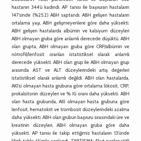
hastanın 344’ü kadındı. AP tanısı ile başvuran hastaların
147’sinde (%25.2) ABH saptandı. ABH gelişen hastaların
ortalama yaşı, ABH gelişmeyenlere göre daha yüksekti.
ABH gelişen hastalarda albümin ve kalsiyum düzeyleri
ABH olmayan gruba göre anlamlı derecede düşüktü. ABH
olan grupta, ABH olmayan gruba göre CRP/albümin ve
nötrofil/lenfosit oranları istatistiksel olarak anlamlı
derecede yüksekti. ABH olan grup ile ABH olmayan grup
arasında AST ve ALT düzeylerindeki artış değerleri
istatistiksel olarak anlamlı değildi. ABH olan hastalarda,
AKI’si olmayan hasta grubuna göre ortalama lökosit, CRP,
prokalsitonin düzeyleri ve % IG oranı daha yüksekti. ABH
olan hasta grubunda, AKI olmayan hasta grubuna göre
lenfosit, hematokrit ve trombosit düzeylerindeki azalma
daha yüksekti. ABH olan grubun başvuru sırasındaki üre ve
kreatinin düzeyleri, ABH olmayan gruba göre daha
yüksekti. AP tanısı ile takip ettiğimiz hastaların 13’ünde
klinik tablo ölümle sonlandı. TARTIŞMA: Akut pankreatitli