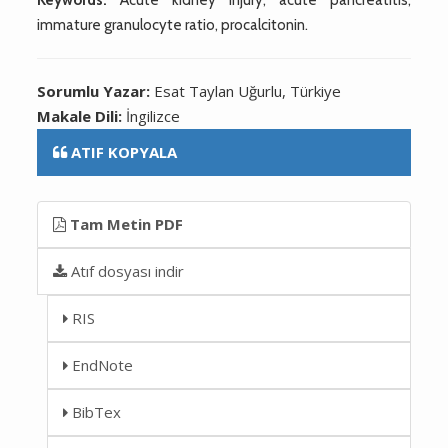
immature granulocyte ratio, procalcitonin.
Sorumlu Yazar:
Esat Taylan Uğurlu, Türkiye
Makale Dili:
İngilizce
ATIF KOPYALA
Tam Metin PDF
Atıf dosyası indir
RIS
EndNote
BibTex