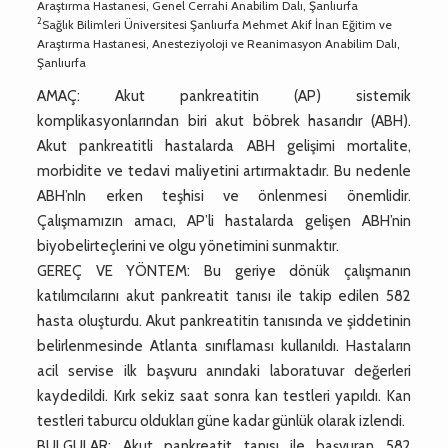
Araştırma Hastanesi, Genel Cerrahi Anabilim Dalı, Şanlıurfa
2
Sağlık Bilimleri Üniversitesi Şanlıurfa Mehmet Akif İnan Eğitim ve
Araştırma Hastanesi, Anesteziyoloji ve Reanimasyon Anabilim Dalı,
Şanlıurfa
AMAÇ: Akut pankreatitin (AP) sistemik
komplikasyonlarından biri akut böbrek hasarıdır (ABH).
Akut pankreatitli hastalarda ABH gelişimi mortalite,
morbidite ve tedavi maliyetini artırmaktadır. Bu nedenle
ABH’nIn erken teşhisi ve önlenmesi önemlidir.
Çalışmamızın amacı, AP’li hastalarda gelişen ABH’nin
biyobelirteçlerini ve olgu yönetimini sunmaktır.
GEREÇ VE YÖNTEM: Bu geriye dönük çalışmanın
katılımcılarını akut pankreatit tanısı ile takip edilen 582
hasta oluşturdu. Akut pankreatitin tanısında ve şiddetinin
belirlenmesinde Atlanta sınıflaması kullanıldı. Hastaların
acil servise ilk başvuru anındaki laboratuvar değerleri
kaydedildi. Kırk sekiz saat sonra kan testleri yapıldı. Kan
testleri taburcu oldukları güne kadar günlük olarak izlendi.
BULGULAR: Akut pankreatit tanısı ile başvuran 582