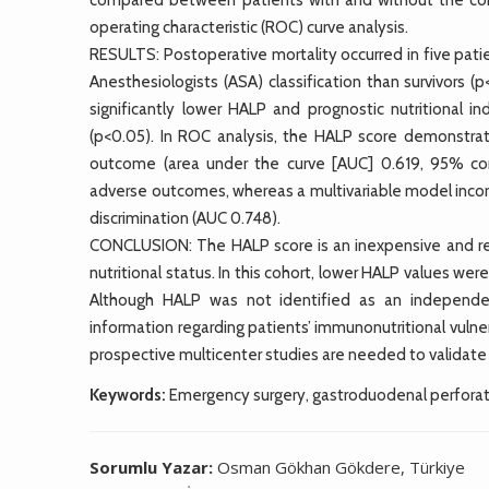
operating characteristic (ROC) curve analysis.
RESULTS: Postoperative mortality occurred in five pati
Anesthesiologists (ASA) classification than survivor
significantly lower HALP and prognostic nutritional i
(p<0.05). In ROC analysis, the HALP score demonstrat
outcome (area under the curve [AUC] 0.619, 95% confi
adverse outcomes, whereas a multivariable model incor
discrimination (AUC 0.748).
CONCLUSION: The HALP score is an inexpensive and rea
nutritional status. In this cohort, lower HALP values w
Although HALP was not identified as an independent
information regarding patients’ immunonutritional vulnera
prospective multicenter studies are needed to validate its
Keywords:
Emergency surgery, gastroduodenal perforat
Sorumlu Yazar:
Osman Gökhan Gökdere, Türkiye