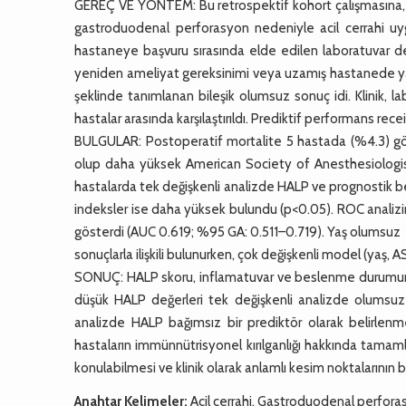
GEREÇ VE YÖNTEM: Bu retrospektif kohort çalışmasına, 
gastroduodenal perforasyon nedeniyle acil cerrahi uyg
hastaneye başvuru sırasında elde edilen laboratuvar değ
yeniden ameliyat gereksinimi veya uzamış hastanede yatı
şeklinde tanımlanan bileşik olumsuz sonuç idi. Klinik, l
hastalar arasında karşılaştırıldı. Prediktif performans rece
BULGULAR: Postoperatif mortalite 5 hastada (%4.3) gör
olup daha yüksek American Society of Anesthesiologist
hastalarda tek değişkenli analizde HALP ve prognostik b
indeksler ise daha yüksek bulundu (p<0.05). ROC analizin
gösterdi (AUC 0.619; %95 GA: 0.511–0.719). Yaş olumsuz
sonuçlarla ilişkili bulunurken, çok değişkenli model (yaş,
SONUÇ: HALP skoru, inflamatuvar ve beslenme durumunu yan
düşük HALP değerleri tek değişkenli analizde olumsuz p
analizde HALP bağımsız bir prediktör olarak belirlenmemi
hastaların immünnütrisyonel kırılganlığı hakkında tamaml
konulabilmesi ve klinik olarak anlamlı kesim noktalarının b
Anahtar Kelimeler:
Acil cerrahi, Gastroduodenal perforas