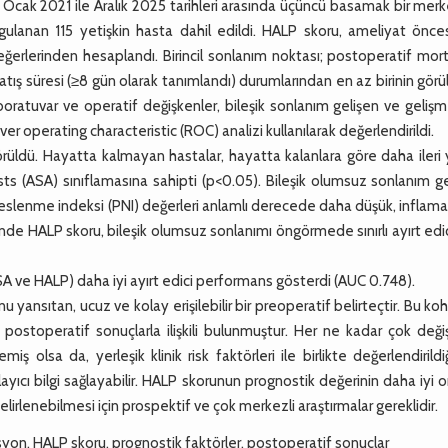
Ocak 2021 ile Aralık 2025 tarihleri arasında üçüncü basamak bir mer
ulanan 115 yetişkin hasta dahil edildi. HALP skoru, ameliyat önce
erlerinden hesaplandı. Birincil sonlanım noktası; postoperatif mort
ş süresi (≥8 gün olarak tanımlandı) durumlarından en az birinin gör
aboratuvar ve operatif değişkenler, bileşik sonlanım gelişen ve geli
iver operating characteristic (ROC) analizi kullanılarak değerlendirildi.
üldü. Hayatta kalmayan hastalar, hayatta kalanlara göre daha ileri 
s (ASA) sınıflamasına sahipti (p<0.05). Bileşik olumsuz sonlanım ge
eslenme indeksi (PNI) değerleri anlamlı derecede daha düşük, inflam
de HALP skoru, bileşik olumsuz sonlanımı öngörmede sınırlı ayırt edi
 ASA ve HALP) daha iyi ayırt edici performans gösterdi (AUC 0.748).
sıtan, ucuz ve kolay erişilebilir bir preoperatif belirteçtir. Bu ko
ostoperatif sonuçlarla ilişkili bulunmuştur. Her ne kadar çok değiş
ş olsa da, yerleşik klinik risk faktörleri ile birlikte değerlendirild
ayıcı bilgi sağlayabilir. HALP skorunun prognostik değerinin daha iyi 
elirlenebilmesi için prospektif ve çok merkezli araştırmalar gereklidir.
yon, HALP skoru, prognostik faktörler, postoperatif sonuçlar