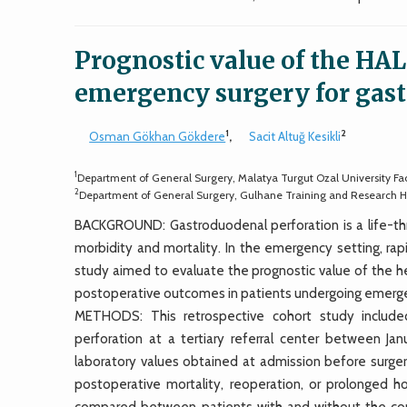
Prognostic value of the HAL
emergency surgery for gas
1
2
Osman Gökhan Gökdere
,
Sacit Altuğ Kesikli
1
Department of General Surgery, Malatya Turgut Ozal University Fa
2
Department of General Surgery, Gulhane Training and Research H
BACKGROUND: Gastroduodenal perforation is a life-thr
morbidity and mortality. In the emergency setting, rapi
study aimed to evaluate the prognostic value of the h
postoperative outcomes in patients undergoing emerge
METHODS: This retrospective cohort study includ
perforation at a tertiary referral center between 
laboratory values obtained at admission before surg
postoperative mortality, reoperation, or prolonged hos
compared between patients with and without the com