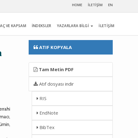
HOME
İLETİŞİM
EN
AÇ VE KAPSAM
İNDEKSLER
YAZARLARA BİLGİ
İLETİŞİM
ATIF KOPYALA
n
Tam Metin PDF
Atıf dosyası indir
RIS
errahi
EndNote
amacı,
ümin,
BibTex