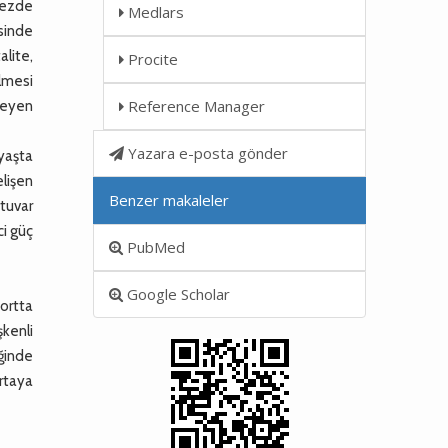
kezde
Medlars
sinde
alite,
Procite
ülmesi
Reference Manager
şmeyen
Yazara e-posta gönder
yaşta
lişen
Benzer makaleler
atuvar
ci güç
PubMed
Google Scholar
hortta
kenli
iğinde
ortaya