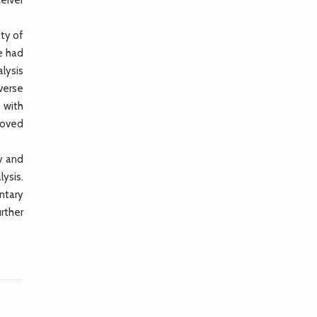
ty of
e had
lysis
verse
 with
roved
y and
lysis.
ntary
urther