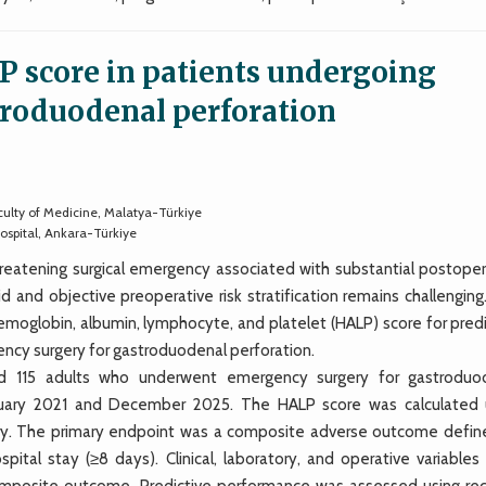
P score in patients undergoing
troduodenal perforation
culty of Medicine, Malatya-Türkiye
ospital, Ankara-Türkiye
eatening surgical emergency associated with substantial postoper
d and objective preoperative risk stratification remains challenging
emoglobin, albumin, lymphocyte, and platelet (HALP) score for predi
ncy surgery for gastroduodenal perforation.
ed 115 adults who underwent emergency surgery for gastroduo
January 2021 and December 2025. The HALP score was calculated 
ery. The primary endpoint was a composite adverse outcome defin
pital stay (≥8 days). Clinical, laboratory, and operative variables
posite outcome. Predictive performance was assessed using rec