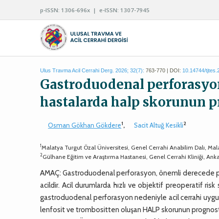
p-ISSN: 1306-696x | e-ISSN: 1307-7945
Ulus Travma Acil Cerrahi Derg. 2026; 32(7):
763-770 | DOI:
10.14744/tjtes
Gastroduodenal perforasyon
hastalarda halp skorunun p
1
2
Osman Gökhan Gökdere
,
Sacit Altuğ Kesikli
1
Malatya Turgut Özal Üniversitesi, Genel Cerrahi Anabilim Dalı, Ma
2
Gülhane Eğitim ve Araştırma Hastanesi, Genel Cerrahi Kliniği, Ank
AMAÇ: Gastroduodenal perforasyon, önemli derecede postop
acildir. Acil durumlarda hızlı ve objektif preoperatif ri
gastroduodenal perforasyon nedeniyle acil cerrahi uyg
lenfosit ve trombositten oluşan HALP skorunun prognosti