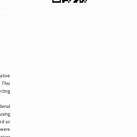
ative
. This
cting
denal
using
ed as
 were
eiver