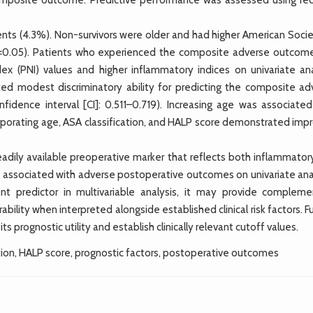
ents (4.3%). Non-survivors were older and had higher American Socie
s (p<0.05). Patients who experienced the composite adverse outcom
ndex (PNI) values and higher inflammatory indices on univariate ana
ed modest discriminatory ability for predicting the composite ad
dence interval [CI]: 0.511–0.719). Increasing age was associated
porating age, ASA classification, and HALP score demonstrated imp
dily available preoperative marker that reflects both inflammator
ere associated with adverse postoperative outcomes on univariate ana
 predictor in multivariable analysis, it may provide compleme
bility when interpreted alongside established clinical risk factors. F
 prognostic utility and establish clinically relevant cutoff values.
ion, HALP score, prognostic factors, postoperative outcomes