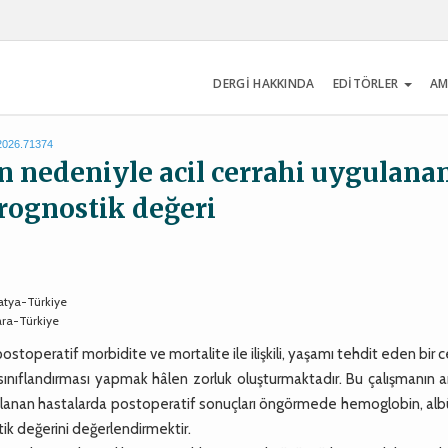
DERGİ HAKKINDA
EDİTÖRLER
AM
.2026.71374
 nedeniyle acil cerrahi uygulana
rognostik değeri
latya-Türkiye
ara-Türkiye
eratif morbidite ve mortalite ile ilişkili, yaşamı tehdit eden bir c
sk sınıflandırması yapmak hâlen zorluk oluşturmaktadır. Bu çalışmanın 
ulanan hastalarda postoperatif sonuçları öngörmede hemoglobin, alb
k değerini değerlendirmektir.