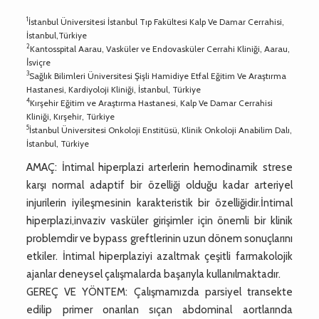
1
İstanbul Üniversitesi İstanbul Tıp Fakültesi Kalp Ve Damar Cerrahisi,
İstanbul,Türkiye
2
Kantosspital Aarau, Vasküler ve Endovasküler Cerrahi Kliniği, Aarau,
İ̇sviçre
3
Sağlık Bilimleri Üniversitesi Şişli Hamidiye Etfal Eğitim Ve Araştırma
Hastanesi, Kardiyoloji Kliniği, İstanbul, Türkiye
4
Kırşehir Eğitim ve Araştırma Hastanesi, Kalp Ve Damar Cerrahisi
Kliniği, Kırşehir, Türkiye
5
İstanbul Üniversitesi Onkoloji Enstitüsü, Klinik Onkoloji Anabilim Dalı,
İstanbul, Türkiye
AMAÇ: İntimal hiperplazi arterlerin hemodinamik strese
karşı normal adaptif bir özelliği olduğu kadar arteriyel
injurilerin iyileşmesinin karakteristik bir özelliğidir.İntimal
hiperplazi,invaziv vasküler girişimler için önemli bir klinik
problemdir ve bypass greftlerinin uzun dönem sonuçlarını
etkiler. İntimal hiperplaziyi azaltmak çeşitli farmakolojik
ajanlar deneysel çalışmalarda başarıyla kullanılmaktadır.
GEREÇ VE YÖNTEM: Çalışmamızda parsiyel transekte
edilip primer onarılan sıçan abdominal aortlarında