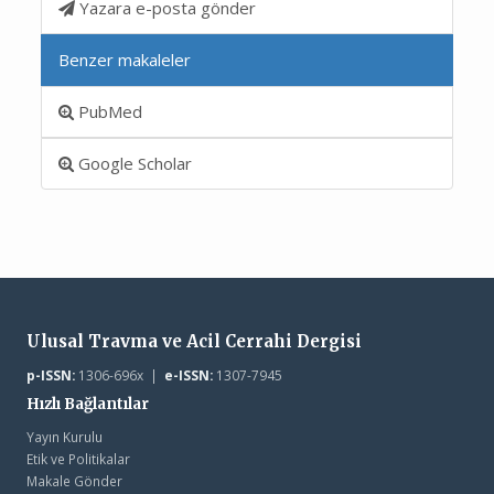
Yazara e-posta gönder
Benzer makaleler
PubMed
Google Scholar
Ulusal Travma ve Acil Cerrahi Dergisi
p-ISSN:
1306-696x |
e-ISSN:
1307-7945
Hızlı Bağlantılar
Yayın Kurulu
Etik ve Politikalar
Makale Gönder