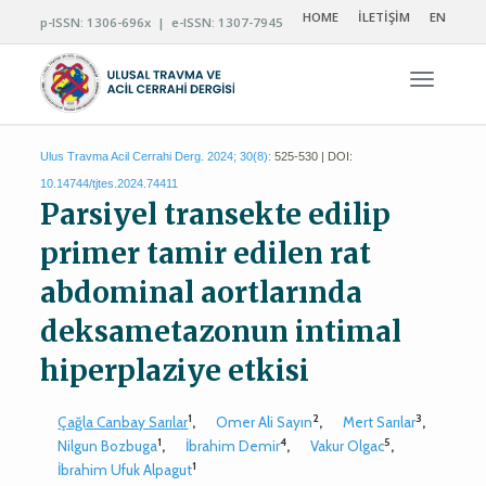
HOME
İLETİŞİM
EN
p-ISSN: 1306-696x | e-ISSN: 1307-7945
Navigas
Ulus Travma Acil Cerrahi Derg. 2024; 30(8):
525-530 | DOI:
10.14744/tjtes.2024.74411
Parsiyel transekte edilip
primer tamir edilen rat
abdominal aortlarında
deksametazonun intimal
hiperplaziye etkisi
1
2
3
Çağla Canbay Sarılar
,
Omer Ali Sayın
,
Mert Sarılar
,
1
4
5
Nilgun Bozbuga
,
İbrahim Demir
,
Vakur Olgac
,
1
İbrahim Ufuk Alpagut