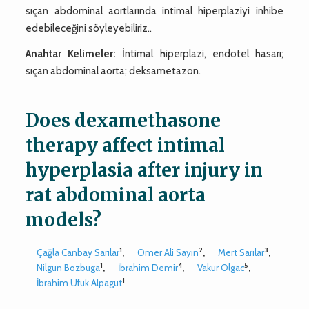
sıçan abdominal aortlarında intimal hiperplaziyi inhibe
edebileceğini söyleyebiliriz..
Anahtar Kelimeler:
İntimal hiperplazi, endotel hasarı;
sıçan abdominal aorta; deksametazon.
Does dexamethasone
therapy affect intimal
hyperplasia after injury in
rat abdominal aorta
models?
1
2
3
Çağla Canbay Sarılar
,
Omer Ali Sayın
,
Mert Sarılar
,
1
4
5
Nilgun Bozbuga
,
İbrahim Demir
,
Vakur Olgac
,
1
İbrahim Ufuk Alpagut