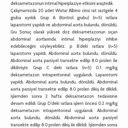
deksametazonun intimal hiperplaziye etkisini araştırdık.
Çalışmamızda 20 adet Wistar Albino cinsi rat rastgele 4
gruba ayrıldı. Grup A (Kontrol grubu) (n=5) ratlara
laparotomi yapıldı ve abdominal aorta bulundu, dönüldü.
Gru Sonuç olarak yüksek doz deksametazonun sıçan
abdominal aortlarında intimal hiperplaziyi inhibe
edebileceğini söyleyebiliriz. p B’deki ratlara (n=5)
laparotomi yapıldı, Abdominal aorta bulundu, dönüldü.
Abdominal aorta parsiyel transekte edilip 8.0 prolen ile
dikilmiştir. Grup C deki ratlara (n=5) 0.1 mg/kg
deksametazon intraperitoneal uygulandı. Laparotomi
yapıldı. Abdominal aorta bulundu, dönüldü. Abdominal
aorta parsiyel transekte edilip 8.0 prolen dikiş ile dikildi.
İşlemden sonra 2 hafta deksametazon tedavisine
devam edildi. Grup D’deki ratlara işlem öncesi 0.2 mg/kg
deksametazon intraperitoneal uygulandı. Abdominal
aorta bulundu, dönüldü. Abdominal aorta parsiyel
transekte edilip 8.0 prolen dikiş ile dikildi. İşlemden sonra