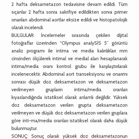
2 hafta deksametazon tedavisine devam edildi. Tüm
sıçanlar 2 hafta sonra sakrifiye edildikten sonra primer
onarılan abdominal aortlar eksize edildi ve histopatolojik
olarak incelendi.
BULGULAR: İncelemeler sırasında çekilen dijital
fotoğraflar üzerinden “Olympus analySİS 5” görüntü
analiz programı ile intima ve media kalınlıkları mm
cinsinden ölçülerek intimal ve medial alan hesaplanarak
intima/media oranı kontrol grubu ile karşılaştırılarak
incelenecektir. Abdominal aort transeksiyonu ve onarımı
sonrası düşük doz deksametazon ve deksametazon
verilmeyen grupların intima/media oranları
kıyaslandığında istatiksel olarak anlamlı değildir. Yüksek
doz deksametazon verilen grupta deksametazon
verilmeyen ve düşük doz deksametazon verilen gruplara
göre inti-ma/media oranları istatiksel olarak daha düşük
bulunmuştur.
SONUÇ: Sonuç olarak yüksek doz deksametazonun