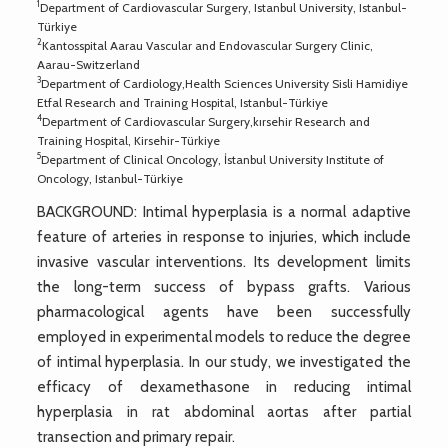
1
Department of Cardiovascular Surgery, Istanbul University, Istanbul-
Türkiye
2
Kantosspital Aarau Vascular and Endovascular Surgery Clinic,
Aarau-Switzerland
3
Department of Cardiology,Health Sciences University Sisli Hamidiye
Etfal Research and Training Hospital, Istanbul-Türkiye
4
Department of Cardiovascular Surgery,kırsehir Research and
Training Hospital, Kirsehir-Türkiye
5
Department of Clinical Oncology, İstanbul University Institute of
Oncology, Istanbul-Türkiye
BACKGROUND: Intimal hyperplasia is a normal adaptive
feature of arteries in response to injuries, which include
invasive vascular interventions. Its development limits
the long-term success of bypass grafts. Various
pharmacological agents have been successfully
employed in experimental models to reduce the degree
of intimal hyperplasia. In our study, we investigated the
efficacy of dexamethasone in reducing intimal
hyperplasia in rat abdominal aortas after partial
transection and primary repair.