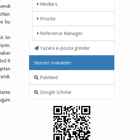
Medlars
 kendi
tları,
Procite
ve bu
Reference Manager
sit ön
siyon,
Yazara e-posta gönder
raber
9±5.9
Benzer makaleler
uptan
andı.
PubMed
Google Scholar
tanısı
doğum