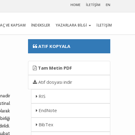
HOME
İLETİŞİM
EN
AÇ VE KAPSAM
İNDEKSLER
YAZARLARA BİLGİ
İLETİŞİM
ATIF KOPYALA
Tam Metin PDF
Atıf dosyası indir
 nadir
RIS
tinal
EndNote
larak
rliği
BibTex
rildi.
şubat