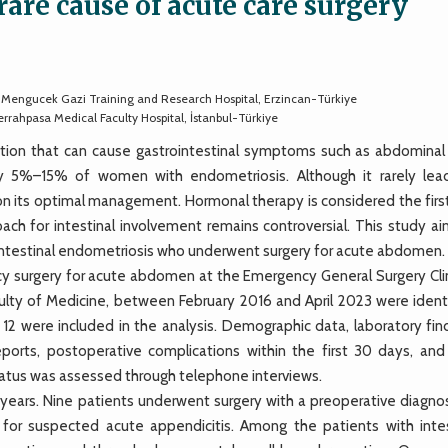
rare cause of acute care surgery
, Mengucek Gazi Training and Research Hospital, Erzincan-Türkiye
rahpasa Medical Faculty Hospital, İstanbul-Türkiye
tion that can cause gastrointestinal symptoms such as abdominal 
tely 5%–15% of women with endometriosis. Although it rarely lea
 on its optimal management. Hormonal therapy is considered the firs
ch for intestinal involvement remains controversial. This study ai
h intestinal endometriosis who underwent surgery for acute abdomen.
surgery for acute abdomen at the Emergency General Surgery Clin
culty of Medicine, between February 2016 and April 2023 were identi
 12 were included in the analysis. Demographic data, laboratory fin
reports, postoperative complications within the first 30 days, and 
atus was assessed through telephone interviews.
ears. Nine patients underwent surgery with a preoperative diagnos
 for suspected acute appendicitis. Among the patients with intes