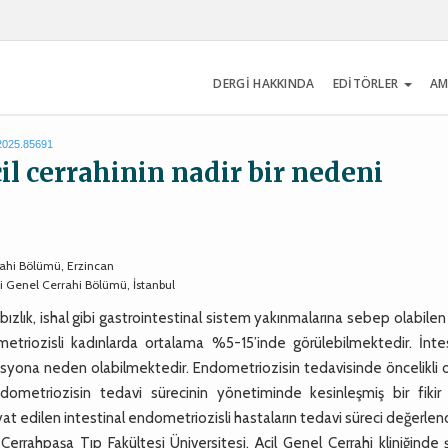
DERGİ HAKKINDA
EDİTÖRLER
AM
.2025.85691
il cerrahinin nadir bir nedeni
ahi Bölümü, Erzincan
si Genel Cerrahi Bölümü, İstanbul
bızlık, ishal gibi gastrointestinal sistem yakınmalarına sebep olabilen
metriozisli kadınlarda ortalama %5-15’inde görülebilmektedir. İntes
syona neden olabilmektedir. Endometriozisin tedavisinde öncelikli o
metriozisin tedavi sürecinin yönetiminde kesinleşmiş bir fikir bi
 edilen intestinal endometriozisli hastaların tedavi süreci değerlendi
rrahpaşa Tıp Fakültesi Üniversitesi, Acil Genel Cerrahi kliniğinde 