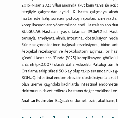
2016-Nisan 2023 yılları arasında akut karın tanısı ile aci
isteğiyle çalışmadan ayrıldı. 12 hasta çalışmaya alındı
hastanede kalış süreleri, patoloji raporları, ameliyat
komplikasyonların yönetimi incelendi. Hastaların son duru
BULGULAR: Hastaların yaş ortalaması 39.3±9.2 idi. Hasta
tanısıyla ameliyata alındı. İntestinal obstrüksiyon ned
3’üne segmenter ince bağırsak rezeksiyonu, birine ant
ileoçekal rezeksiyon ve ileokolostomi açılması, bir ha
gündü. Hastaların 3’ünde (%25) komplikasyon görüldü.
anlamlı (p<0.007) olarak daha yüksekti. Patoloji tüm 
Ortalama takip süresi 50.6 ay olup takip sırasında nüks 
SONUÇ: İntestinal endometrozisin obstrüksiyonla akut karı
olan üreme çağındaki kadınlarda intestinal endometrio
doktorunun davet edilerek hastanın değerlendirilmeli ve 
Anahtar Kelimeler:
Bağırsak endometriozisi, akut karın, ta