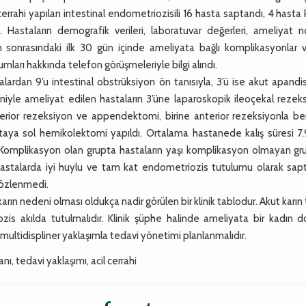
l cerrahi yapılan intestinal endometriozisili 16 hasta saptandı, 4 hasta
. Hastaların demografik verileri, laboratuvar değerleri, ameliyat no
tan sonrasındaki ilk 30 gün içinde ameliyata bağlı komplikasyonlar 
mları hakkında telefon görüşmeleriyle bilgi alındı.
lardan 9’u intestinal obstrüksiyon ön tanısıyla, 3’ü ise akut apandi
eniyle ameliyat edilen hastaların 3’üne laparoskopik ileoçekal rezek
erior rezeksiyon ve appendektomi, birine anterior rezeksiyonla be
staya sol hemikolektomi yapıldı. Ortalama hastanede kalış süresi 7.
 Komplikasyon olan grupta hastaların yaşı komplikasyon olmayan gr
hastalarda iyi huylu ve tam kat endometriozis tutulumu olarak sapt
gözlenmedi.
n nedeni olması oldukça nadir görülen bir klinik tablodur. Akut karın 
zis akılda tutulmalıdır. Klinik şüphe halinde ameliyata bir kadın 
multidispliner yaklaşımla tedavi yönetimi planlanmalıdır.
nı, tedavi yaklaşımı, acil cerrahi