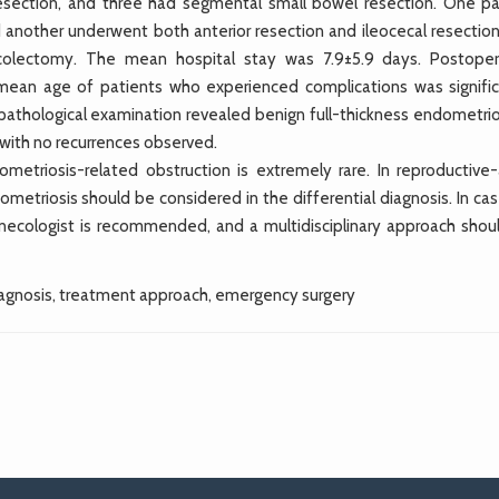
resection, and three had segmental small bowel resection. One pa
another underwent both anterior resection and ileocecal resection
colectomy. The mean hospital stay was 7.9±5.9 days. Postoper
 mean age of patients who experienced complications was signific
pathological examination revealed benign full-thickness endometrios
with no recurrences observed.
triosis-related obstruction is extremely rare. In reproductive
etriosis should be considered in the differential diagnosis. In cas
 gynecologist is recommended, and a multidisciplinary approach shou
iagnosis, treatment approach, emergency surgery