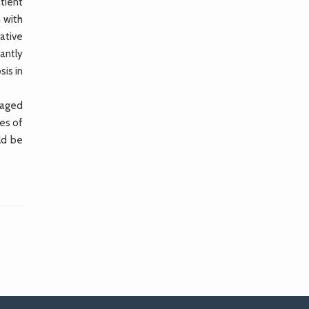
tient
 with
ative
antly
is in
-aged
es of
ld be