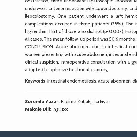
obstruction, three underwent laparoscopic ileocecal 
underwent anterior resection with appendectomy, and 
ileocolostomy. One patient underwent a left hemi
complications occurred in three patients (25%). The
higher than that of those who did not (p<0.007). Histo
all cases. The mean follow-up period was 50.6 months, 
CONCLUSION: Acute abdomen due to intestinal endome
women presenting with acute abdomen, intestinal endom
clinical suspicion, intraoperative consultation with a
adopted to optimize treatment planning.
Keywords:
Intestinal endometriosis, acute abdomen, d
Sorumlu Yazar:
Fadime Kutluk, Türkiye
Makale Dili:
İngilizce