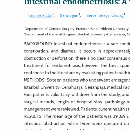
Intestinal endometriosis: A 
1
2
2
Fadime Kutluk
,
Sefa Ergün
,
Server Sezgin Uludağ
1
Department of General Surgery, Erzincan Binali Yıldırım University
2
Department of General Surgery, Istanbul University-Cerrahpasa, Cer
BACKGROUND: Intestinal endometriosis is a rare condi
constipation, and diarrhea. It occurs in approxima
obstruction or perforation, there is no clear consensus
treatment for endometriosis; however, the best approa
contribute to the literature by evaluating patients wit
METHODS: Sixteen patients who underwent emergency 
İstanbul University-Cerrahpaşa, Cerrahpaşa Medical Fa
Four patients voluntarily withdrew from the study, and
surgical records, length of hospital stay, pathology 
management were reviewed. Patients’ current health st
RESULTS: The mean age of the patients was 39.3±9.2 y
intestinal obstruction, while three were operated on