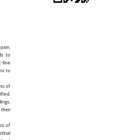
pain,
ds to
t-line
ms to
ic of
fied.
dings,
their
is of
tinal