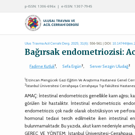
p-ISSN: 1306-696x | e-ISSN: 1307-7945
Ulus Travma Acil Cerrahi Derg. 2025; 31(6):
556-561 | DOI:
10.14744/tjtes
Bağırsak endometriozisi: Ac
1
2
2
Fadime Kutluk
,
Sefa Ergün
,
Server Sezgin Uludağ
1
Erzincan Mengücek Gazi Eğitim Ve Araştırma Hastanesi Genel Cerr
2
İstanbul Üniversitesi Cerrahpaşa Cerrahpaşa Tıp Fakültesi Hastane
AMAÇ: İntestinal endometriozis genellikle karın ağrısı, ka
görülen bir hastalıktır. İntestinal endometriozis endo
endometriozis çok nadir olarak obstrüksiyon ve perfora
hormonal tedavi tercih edilmekte iken intestinal endo
bulunmamaktadır. Bu yazıda, akut karın nedeniyle ameliyat
GEREÇ VE YÖNTEM: İstanbul Üniversitesi-Cerrahpaşa, Ce