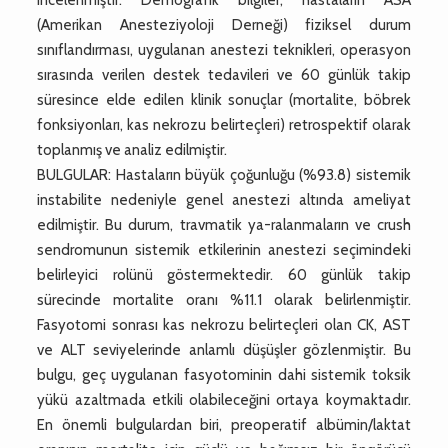
(Amerikan Anesteziyoloji Derneği) fiziksel durum
sınıflandırması, uygulanan anestezi teknikleri, operasyon
sırasında verilen destek tedavileri ve 60 günlük takip
süresince elde edilen klinik sonuçlar (mortalite, böbrek
fonksiyonları, kas nekrozu belirteçleri) retrospektif olarak
toplanmış ve analiz edilmiştir.
BULGULAR: Hastaların büyük çoğunluğu (%93.8) sistemik
instabilite nedeniyle genel anestezi altında ameliyat
edilmiştir. Bu durum, travmatik ya-ralanmaların ve crush
sendromunun sistemik etkilerinin anestezi seçimindeki
belirleyici rolünü göstermektedir. 60 günlük takip
sürecinde mortalite oranı %11.1 olarak belirlenmiştir.
Fasyotomi sonrası kas nekrozu belirteçleri olan CK, AST
ve ALT seviyelerinde anlamlı düşüşler gözlenmiştir. Bu
bulgu, geç uygulanan fasyotominin dahi sistemik toksik
yükü azaltmada etkili olabileceğini ortaya koymaktadır.
En önemli bulgulardan biri, preoperatif albümin/laktat