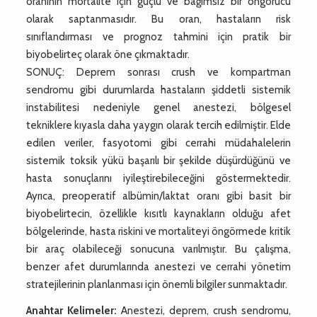
oranının mortalite için güçlü ve bağımsız bir öngörücü
olarak saptanmasıdır. Bu oran, hastaların risk
sınıflandırması ve prognoz tahmini için pratik bir
biyobelirteç olarak öne çıkmaktadır.
SONUÇ: Deprem sonrası crush ve kompartman
sendromu gibi durumlarda hastaların şiddetli sistemik
instabilitesi nedeniyle genel anestezi, bölgesel
tekniklere kıyasla daha yaygın olarak tercih edilmiştir. Elde
edilen veriler, fasyotomi gibi cerrahi müdahalelerin
sistemik toksik yükü başarılı bir şekilde düşürdüğünü ve
hasta sonuçlarını iyileştirebileceğini göstermektedir.
Ayrıca, preoperatif albümin/laktat oranı gibi basit bir
biyobelirtecin, özellikle kısıtlı kaynakların olduğu afet
bölgelerinde, hasta riskini ve mortaliteyi öngörmede kritik
bir araç olabileceği sonucuna varılmıştır. Bu çalışma,
benzer afet durumlarında anestezi ve cerrahi yönetim
stratejilerinin planlanması için önemli bilgiler sunmaktadır.
Anahtar Kelimeler:
Anestezi, deprem, crush sendromu,