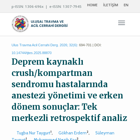
HOME
İLETİŞİM
EN
p-ISSN: 1306-696x | e-ISSN: 1307-7945
Navigas
Ulus Travma Acil Cerrahi Derg. 2026; 32(6):
694-701 | DOI:
10.14744/tjtes.2025.88870
Deprem kaynaklı
crush/kompartman
sendromu hastalarında
anestezi yönetimi ve erken
dönem sonuçlar: Tek
merkezli retrospektif analiz
1
2
Tugba Nur Taygurt
,
Gökhan Erdem
,
Süleyman
1
3
Taygurt
,
Muhammed Nezih Koç