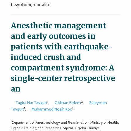
fasyotomi, mortalite
Anesthetic management
and early outcomes in
patients with earthquake-
induced crush and
compartment syndrome: A
single-center retrospective
an
1
2
Tugba Nur Taygurt
,
Gökhan Erdem
,
Süleyman
1
3
Taygurt
,
Muhammed Nezih Koç
1
Department of Anesthesiology and Reanimation, Ministry of Health,
Kırşehir Training and Research Hospital, Kırşehir-Türkiye