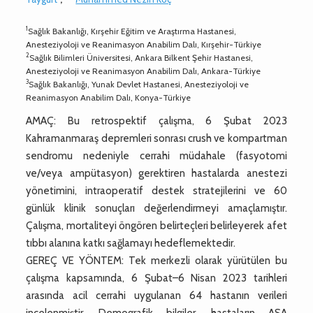
1
Sağlık Bakanlığı, Kırşehir Eğitim ve Araştırma Hastanesi,
Anesteziyoloji ve Reanimasyon Anabilim Dalı, Kırşehir-Türkiye
2
Sağlık Bilimleri Üniversitesi, Ankara Bilkent Şehir Hastanesi,
Anesteziyoloji ve Reanimasyon Anabilim Dalı, Ankara-Türkiye
3
Sağlık Bakanlığı, Yunak Devlet Hastanesi, Anesteziyoloji ve
Reanimasyon Anabilim Dalı, Konya-Türkiye
AMAÇ: Bu retrospektif çalışma, 6 Şubat 2023
Kahramanmaraş depremleri sonrası crush ve kompartman
sendromu nedeniyle cerrahi müdahale (fasyotomi
ve/veya ampütasyon) gerektiren hastalarda anestezi
yönetimini, intraoperatif destek stratejilerini ve 60
günlük klinik sonuçları değerlendirmeyi amaçlamıştır.
Çalışma, mortaliteyi öngören belirteçleri belirleyerek afet
tıbbı alanına katkı sağlamayı hedeflemektedir.
GEREÇ VE YÖNTEM: Tek merkezli olarak yürütülen bu
çalışma kapsamında, 6 Şubat–6 Nisan 2023 tarihleri
arasında acil cerrahi uygulanan 64 hastanın verileri
incelenmiştir. Demografik bilgiler, hastaların ASA