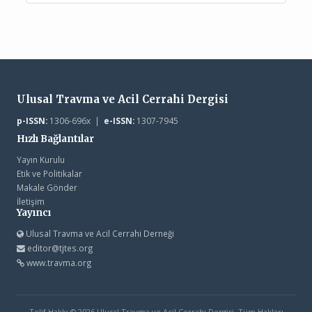
Ulusal Travma ve Acil Cerrahi Dergisi
p-ISSN:
1306-696x |
e-ISSN:
1307-7945
Hızlı Bağlantılar
Yayın Kurulu
Etik ve Politikalar
Makale Gönder
İletişim
Yayıncı
Ulusal Travma ve Acil Cerrahi Derneği
editor@tjtes.org
www.travma.org
Telif Hakkı © 2026 Ulusal Travma ve Acil Cerrahi Dergisi. Tüm Hakları