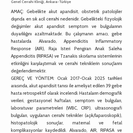
Genel Cerrahi Kliniği, Ankara-Türkiye
AMAÇ: Gebelikte akut apandisit, obstetrik patolojiler
dışında en sık acil cerrahi nedenidir. Gebelikteki fizyolojik
değişimler akut apandisit semptom ve bulgularının
duyarlılığını azaltmaktadır. Bu çalışmanın amacı, gebe
hastalarda Alvarado, Appendicitis Inflammatory
Response (AIR), Raja Isteri Pengiran Anak Saleha
Appendicitis (RIPASA) ve Tzanakis skorlama sistemlerinin
etkinliğini karşılaştırmak ve cerrahi tekniklerin sonuçlarını
değerlendirmektir.
GEREÇ VE YÖNTEM: Ocak 2017-Ocak 2025 tarihleri
arasında, akut apandisit tanısı ile ameliyat edilen 39 gebe
hasta retrospektif olarak incelendi. Hastaların demografik
verileri, gestasyonel haftaları, semptom ve bulguları,
laboratuvar parametreleri (WBC, CRP), ultrasonografi
bulguları, uygulanan cerrahi teknikler (açık/laparoskopik),
histopatolojik sonuçlar, maternal ve fetal
komplikasyonlar kaydedildi. Alvarado, AIR, RIPASA ve