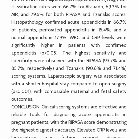
classification rates were 66.7% for Alvarado, 69.2% for
AIR, and 79.5% for both RIPASA and Tzanakis scores.
Histopathology confirmed acute appendicitis in 66.7%
of patients, perforated appendicitis in 15.4%, and a
normal appendix in 17.9%. WBC and CRP levels were
significantly higher in patients with confirmed
appendicitis (p<0.05). The highest sensitivity and
specificity were observed with the RIPASA (93.7% and
85.7%, respectively) and Tzanakis (90.6% and 71.4%)
scoring systems. Laparoscopic surgery was associated
with a shorter hospital stay compared to open surgery
(p<0.001), with comparable maternal and fetal safety
outcomes.
CONCLUSION: Clinical scoring systems are effective and
reliable tools for diagnosing acute appendicitis in
pregnant patients, with the RIPASA score demonstrating
the highest diagnostic accuracy. Elevated CRP levels and
leukocytosis may further support diagnosis.