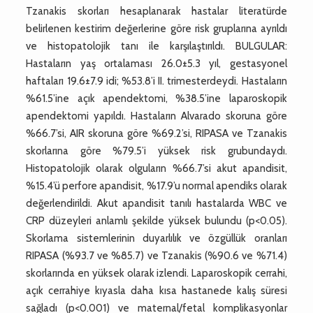
Tzanakis skorları hesaplanarak hastalar literatürde
belirlenen kestirim değerlerine göre risk gruplarına ayrıldı
ve histopatolojik tanı ile karşılaştırıldı. BULGULAR:
Hastaların yaş ortalaması 26.0±5.3 yıl, gestasyonel
haftaları 19.6±7.9 idi; %53.8’i II. trimesterdeydi. Hastaların
%61.5’ine açık apendektomi, %38.5’ine laparoskopik
apendektomi yapıldı. Hastaların Alvarado skoruna göre
%66.7’si, AIR skoruna göre %69.2’si, RIPASA ve Tzanakis
skorlarına göre %79.5’i yüksek risk grubundaydı.
Histopatolojik olarak olguların %66.7’si akut apandisit,
%15.4’ü perfore apandisit, %17.9’u normal apendiks olarak
değerlendirildi. Akut apandisit tanılı hastalarda WBC ve
CRP düzeyleri anlamlı şekilde yüksek bulundu (p<0.05).
Skorlama sistemlerinin duyarlılık ve özgüllük oranları
RIPASA (%93.7 ve %85.7) ve Tzanakis (%90.6 ve %71.4)
skorlarında en yüksek olarak izlendi. Laparoskopik cerrahi,
açık cerrahiye kıyasla daha kısa hastanede kalış süresi
sağladı (p<0.001) ve maternal/fetal komplikasyonlar