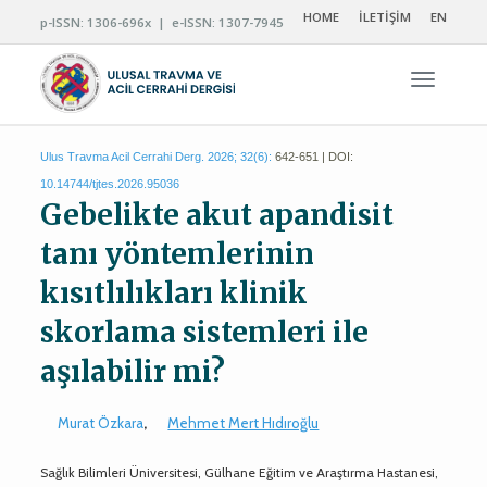
HOME
İLETİŞİM
EN
p-ISSN: 1306-696x | e-ISSN: 1307-7945
Navigas
Ulus Travma Acil Cerrahi Derg. 2026; 32(6):
642-651 | DOI:
10.14744/tjtes.2026.95036
Gebelikte akut apandisit
tanı yöntemlerinin
kısıtlılıkları klinik
skorlama sistemleri ile
aşılabilir mi?
Murat Özkara
,
Mehmet Mert Hıdıroğlu
Sağlık Bilimleri Üniversitesi, Gülhane Eğitim ve Araştırma Hastanesi,