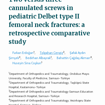
cannulated screws in
pediatric Delbet type II
femoral neck fractures: a
retrospective comparative
study
1
2
Furkan Erdoğan
,
Tolgahan Cengiz
,
Şafak Aydın
3
1
4
Şimşek
,
Bedirhan Albayrak
,
Bahattin Çağdaş Akman
,
1
Huseyin Sina Coşkun
1
Department of Orthopedics and Traumatology, Ondokuz Mayıs
University, Faculty of Medicine, Samsun-Türkiye
2
Department of Orthopedics and Traumatology, Taşköprü State
Hospital, Kastamonu-Türkiye
3
Department of Orthopedics and Traumatology Samsun Education
and Research Hospital, Samsun-Türkiye
4
Department of Orthopedics and Traumatology, Vezirkopru State
Hospital, Samsun-Türkiye