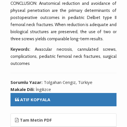
CONCLUSION: Anatomical reduction and avoidance of
physeal penetration are the primary determinants of
postoperative outcomes in pediatric Delbet type II
femoral neck fractures. When reduction is adequate and
biological structures are preserved, the use of two or
three screws yields comparable long-term results.
Keywords:
Avascular necrosis, cannulated screws,
complications, pediatric femoral neck fractures, surgical
outcomes
Sorumlu Yazar:
Tolgahan Cengiz, Türkiye
Makale Dili:
İngilizce
ATIF KOPYALA
Tam Metin PDF