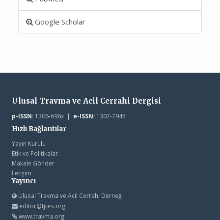
Google Scholar
Ulusal Travma ve Acil Cerrahi Dergisi
p-ISSN:
1306-696x |
e-ISSN:
1307-7945
Hızlı Bağlantılar
Yayın Kurulu
Etik ve Politikalar
Makale Gönder
İletişim
Yayıncı
Ulusal Travma ve Acil Cerrahi Derneği
editor@tjtes.org
www.travma.org