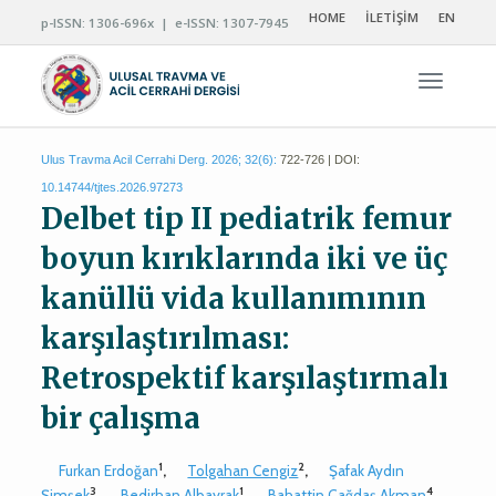
HOME
İLETİŞİM
EN
p-ISSN: 1306-696x | e-ISSN: 1307-7945
Navigas
Ulus Travma Acil Cerrahi Derg. 2026; 32(6):
722-726 | DOI:
10.14744/tjtes.2026.97273
Delbet tip II pediatrik femur
boyun kırıklarında iki ve üç
kanüllü vida kullanımının
karşılaştırılması:
Retrospektif karşılaştırmalı
bir çalışma
1
2
Furkan Erdoğan
,
Tolgahan Cengiz
,
Şafak Aydın
3
1
4
Şimşek
,
Bedirhan Albayrak
,
Bahattin Çağdaş Akman
,