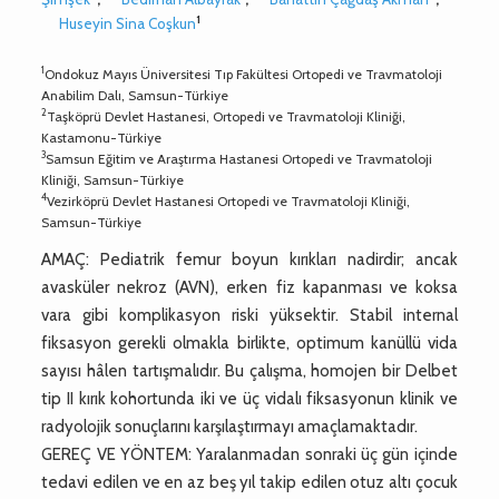
1
Huseyin Sina Coşkun
1
Ondokuz Mayıs Üniversitesi Tıp Fakültesi Ortopedi ve Travmatoloji
Anabilim Dalı, Samsun-Türkiye
2
Taşköprü Devlet Hastanesi, Ortopedi ve Travmatoloji Kliniği,
Kastamonu-Türkiye
3
Samsun Eğitim ve Araştırma Hastanesi Ortopedi ve Travmatoloji
Kliniği, Samsun-Türkiye
4
Vezirköprü Devlet Hastanesi Ortopedi ve Travmatoloji Kliniği,
Samsun-Türkiye
AMAÇ: Pediatrik femur boyun kırıkları nadirdir; ancak
avasküler nekroz (AVN), erken fiz kapanması ve koksa
vara gibi komplikasyon riski yüksektir. Stabil internal
fiksasyon gerekli olmakla birlikte, optimum kanüllü vida
sayısı hâlen tartışmalıdır. Bu çalışma, homojen bir Delbet
tip II kırık kohortunda iki ve üç vidalı fiksasyonun klinik ve
radyolojik sonuçlarını karşılaştırmayı amaçlamaktadır.
GEREÇ VE YÖNTEM: Yaralanmadan sonraki üç gün içinde
tedavi edilen ve en az beş yıl takip edilen otuz altı çocuk