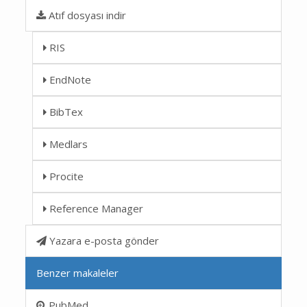
Atıf dosyası indir
RIS
EndNote
BibTex
Medlars
Procite
Reference Manager
Yazara e-posta gönder
Benzer makaleler
PubMed