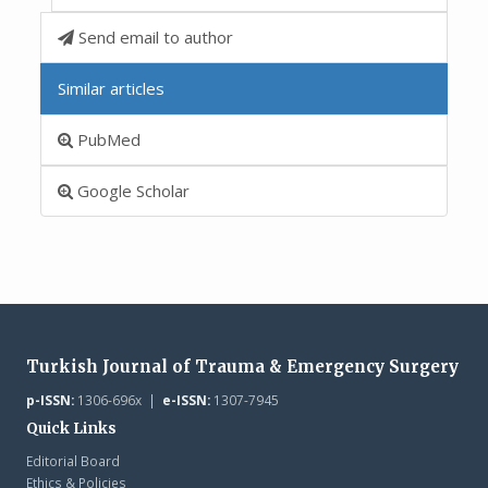
Send email to author
Similar articles
PubMed
Google Scholar
Turkish Journal of Trauma & Emergency Surgery
p-ISSN:
1306-696x |
e-ISSN:
1307-7945
Quick Links
Editorial Board
Ethics & Policies