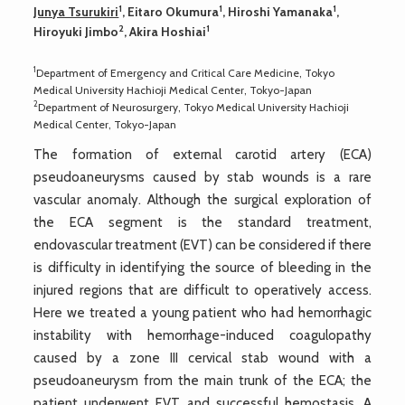
1
1
1
Junya Tsurukiri
, Eitaro Okumura
, Hiroshi Yamanaka
,
2
1
Hiroyuki Jimbo
, Akira Hoshiai
1
Department of Emergency and Critical Care Medicine, Tokyo
Medical University Hachioji Medical Center, Tokyo-Japan
2
Department of Neurosurgery, Tokyo Medical University Hachioji
Medical Center, Tokyo-Japan
The formation of external carotid artery (ECA)
pseudoaneurysms caused by stab wounds is a rare
vascular anomaly. Although the surgical exploration of
the ECA segment is the standard treatment,
endovascular treatment (EVT) can be considered if there
is difficulty in identifying the source of bleeding in the
injured regions that are difficult to operatively access.
Here we treated a young patient who had hemorrhagic
instability with hemorrhage-induced coagulopathy
caused by a zone III cervical stab wound with a
pseudoaneurysm from the main trunk of the ECA; the
patient underwent EVT and successful hemostasis. A