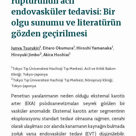
rüptürünün acil
endovasküler tedavisi: Bir
olgu sunumu ve literatürün
gözden geçirilmesi
1
1
1
Junya Tsurukiri
, Eitaro Okumura
, Hiroshi Yamanaka
,
2
1
Hiroyuki Jimbo
, Akira Hoshiai
1
Tokyo Tıp Üniversitesi Hachioji Tıp Merkezi, Acil ve Kritik Bakım
Kliniği, Tokyo-Japonya
2
Tokyo Tıp Üniversitesi Hachioji Tıp Merkezi, Nöroşirurji Kliniği,
Tokyo-Japonya
Penetran yaralanmanın neden olduğu eksternal karotis
arter (EKA) psödoanevrizmaları seyrek görülen bir
vasküler anomalidir. Eksternal karotis arter segmentinin
eksplorasyonu standart tedavi olmasına rağmen, cerrahi
olarak ulaşılması zor alanda kanamanın kaynağını bulmada
zorluk varsa endovasküler tedavi (EVT) düşünülebilir.