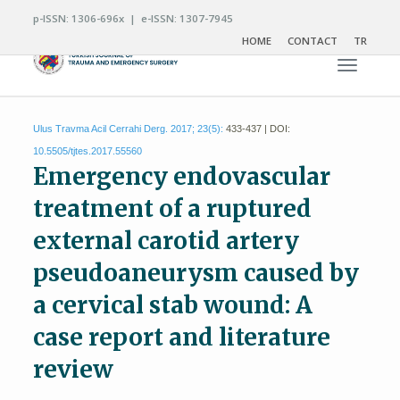
p-ISSN: 1306-696x | e-ISSN: 1307-7945
HOME
CONTACT
TR
Toggle n
Ulus Travma Acil Cerrahi Derg. 2017; 23(5):
433-437 | DOI:
10.5505/tjtes.2017.55560
Emergency endovascular
treatment of a ruptured
external carotid artery
pseudoaneurysm caused by
a cervical stab wound: A
case report and literature
review