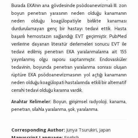
Burada EKA’nın ana gövdesinde psödoanevrizmalı III. zon
boyun penetran yarasının neden olduğu kanamanın
neden olduğu koagülopatiyle birlikte kanaması
durdurulamayan genç bir hastayı tedavi ettik. Hasta
başarılı hemostazın sağlandığı EVT geçirmiştir. PubMed
verilerine dayanan literatür derlemeleri sonucu EVT ile
tedavi edilmiş penetran EKA yaralanmalarına ait 155
yayınlanmış olgu raporu saptanmıştır. Endovasküler
tedavinin, boyunda penetran yaralanma sonrası oluşan
rüptüre EKA psödoanevrizmasının yol açtığı kanamanın
neden olduğu koagülopati hastalarında etkili bir alternatif
cerrahi tedavi olduğu kararına vardık.
Anahtar Kelimeler:
Boyun, girişimsel radyoloji, kanama,
penetran, silahla yaralanma, şok, yaralanma.
Corresponding Author:
Junya Tsurukiri, Japan
Manuscript Language:
English