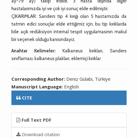
ay-79 ay) takip edildi. 3 hasta dışında diğer
hastalarımızda iyi ve çok iyi sonuç elde edilmiştir.
ÇIKARIMLAR: Sanders tip 4 kırığı olan 5 hastamızda da
tatmin edici sonuçlar elde ettiğimiz için, bu tip kırıklarda
bile açık redüksiyon internal tespit uygulamasının makul
bir seçenek olduğu kanısındayız.
Anahtar Kelimeler:
Kalkaneus kırıkları, Sanders
sınıflaması, kalkaneus plakları, eklemiçi kırıklar
Corresponding Author:
Deniz Gülabi, Türkiye
Manuscript Language:
English
CITE
Full Text PDF
Download citation