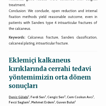
treatment.
Conclusion: We conclude, open reduction and internal
fixation methods yield reasonable outcome, even in
patients with Sanders type 4 intraarticular fractures of
the calcaneus.
Keywords:
Calcaneus fracture, Sanders classification,
calcaneal plating, intraarticular fracture.
Eklemiçi kalkaneus
kırıklarında cerrahi tedavi
yöntemimizin orta dönem
sonuçları
1
1
2
1
Deniz Gülabi
, Ferdi Sarı
, Cengiz Sen
, Cem Coskun Avcı
,
1
1
1
Fevzi Saglam
, Mehmet Erdem
, Guven Bulut