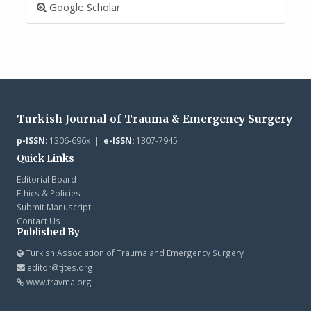
Google Scholar
Turkish Journal of Trauma & Emergency Surgery
p-ISSN:
1306-696x |
e-ISSN:
1307-7945
Quick Links
Editorial Board
Ethics & Policies
Submit Manuscript
Contact Us
Published By
Turkish Association of Trauma and Emergency Surgery
editor@tjtes.org
www.travma.org