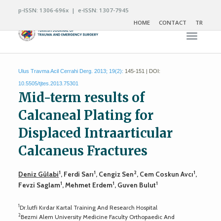
p-ISSN: 1306-696x | e-ISSN: 1307-7945
HOME
CONTACT
TR
Toggle n
Ulus Travma Acil Cerrahi Derg. 2013; 19(2):
145-151 | DOI:
10.5505/tjtes.2013.75301
Mid-term results of
Calcaneal Plating for
Displaced Intraarticular
Calcaneus Fractures
1
1
2
1
Deniz Gülabi
, Ferdi Sarı
, Cengiz Sen
, Cem Coskun Avcı
,
1
1
1
Fevzi Saglam
, Mehmet Erdem
, Guven Bulut
1
Dr.lutfi Kırdar Kartal Training And Research Hospital
2
Bezmi Alem University Medicine Faculty Orthopaedic And