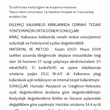
1
Dr.lutfi Kırdar Kartal Eğitim Ve Araştırma Hastanesi
2
Bezmi Alem Universitesi Tıp Fakültesi Ortopedi Ve Travmatoloji
Anabilim Dalı
EKLEMİÇİ KALKANEUS KIRIKLARINDA CERRAHİ TEDAVİ
YÖNTEMİMİZİN ORTA DÖNEM SONUÇLARI
AMAÇ: Kalkaneus kırıklarında cerrahi tedavi sonuçlarımızı
radyolojik ve fonksiyonel açıdan değerlendirildi.
MATERYAL VE METOD: : Kasım 2003- Mayıs 2009
tarihleri arasında kliniğimizde deplase intraartiküler kırığı
olan 26 hastanın 27 ayağı çalışmaya alındı.Hastaların 21’i
erkek(%81), 5’i kadın(%19) ve opere olduklarında
ortalama yaşları 29,2( 18-61)’ di. Kalkaneus plağı
kullanılarak açık redüksiyon ve internal tespit kullanılmıştır.
SONUÇLAR: Hastalar Maryland ve Creighton-Nebraska
ayak değerlendirme skorlarına göre değerlendirilmiştir.
Radyolojik değerlendirme Böhler ve Gissane açılarındaki
değişikliklere göre yapılmıştır. Hastalar ortalama 34.4 ay (6