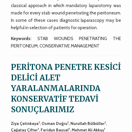
classical approach in which mandatory laparotomy was
made for every stab wound penetrating the peritoneum.
In some of these cases diagnostic laparascopy may be
helpful in selection of patients for operation.
Keywords:
STAB WOUNDS PENETRATING THE
PERITONEUM, CONSERVATIVE MANAGEMENT
PERİTONA PENETRE KESİCİ
DELİCİ ALET
YARALANMALARINDA
KONSERVATİF TEDAVİ
SONUÇLARIMIZ
1
1
1
Ziya Çetinkaya
, Osman Doğru
, Nurullah Bülbüller
,
1
1
1
Çağatay Çifter
, Feridun Baysal
, Mehmet Ali Akkuş