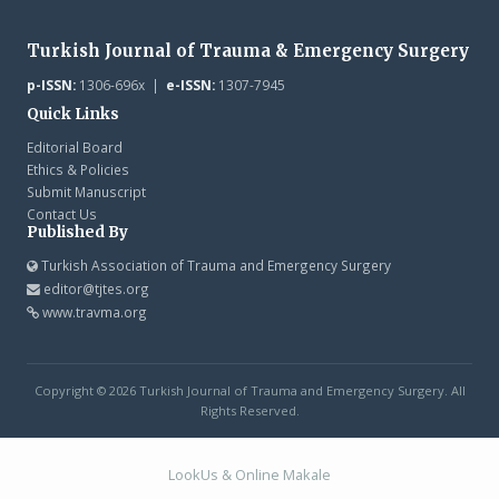
Turkish Journal of Trauma & Emergency Surgery
p-ISSN:
1306-696x |
e-ISSN:
1307-7945
Quick Links
Editorial Board
Ethics & Policies
Submit Manuscript
Contact Us
Published By
Turkish Association of Trauma and Emergency Surgery
editor@tjtes.org
www.travma.org
Copyright © 2026 Turkish Journal of Trauma and Emergency Surgery. All
Rights Reserved.
LookUs
&
Online Makale