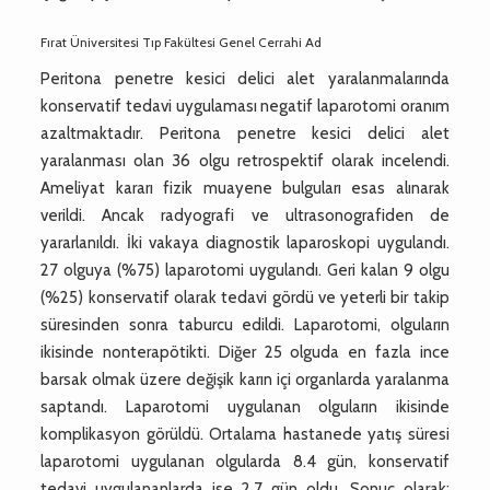
Fırat Üniversitesi Tıp Fakültesi Genel Cerrahi Ad
Peritona penetre kesici delici alet yaralanmalarında
konservatif tedavi uygulaması negatif laparotomi oranım
azaltmaktadır. Peritona penetre kesici delici alet
yaralanması olan 36 olgu retrospektif olarak incelendi.
Ameliyat kararı fizik muayene bulguları esas alınarak
verildi. Ancak radyografi ve ultrasonografiden de
yararlanıldı. İki vakaya diagnostik laparoskopi uygulandı.
27 olguya (%75) laparotomi uygulandı. Geri kalan 9 olgu
(%25) konservatif olarak tedavi gördü ve yeterli bir takip
süresinden sonra taburcu edildi. Laparotomi, olguların
ikisinde nonterapötikti. Diğer 25 olguda en fazla ince
barsak olmak üzere değişik karın içi organlarda yaralanma
saptandı. Laparotomi uygulanan olguların ikisinde
komplikasyon görüldü. Ortalama hastanede yatış süresi
laparotomi uygulanan olgularda 8.4 gün, konservatif
tedavi uygulananlarda ise 2.7 gün oldu. Sonuç olarak;