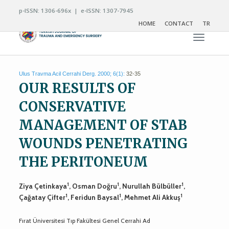
p-ISSN: 1306-696x | e-ISSN: 1307-7945
HOME
CONTACT
TR
Toggle n
Ulus Travma Acil Cerrahi Derg. 2000; 6(1):
32-35
OUR RESULTS OF
CONSERVATIVE
MANAGEMENT OF STAB
WOUNDS PENETRATING
THE PERITONEUM
1
1
1
Ziya Çetinkaya
, Osman Doğru
, Nurullah Bülbüller
,
1
1
1
Çağatay Çifter
, Feridun Baysal
, Mehmet Ali Akkuş
Fırat Üniversitesi Tıp Fakültesi Genel Cerrahi Ad