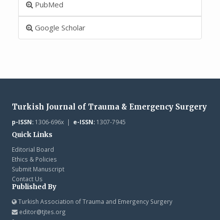
PubMed
Google Scholar
Turkish Journal of Trauma & Emergency Surgery
p-ISSN:
1306-696x |
e-ISSN:
1307-7945
Quick Links
Editorial Board
Ethics & Policies
Submit Manuscript
Contact Us
Published By
Turkish Association of Trauma and Emergency Surgery
editor@tjtes.org