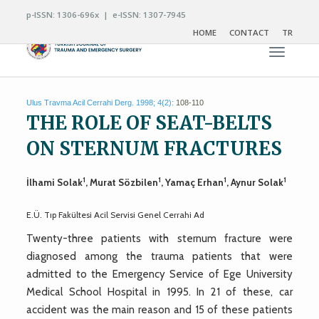
p-ISSN: 1306-696x | e-ISSN: 1307-7945
HOME
CONTACT
TR
Toggle n
Ulus Travma Acil Cerrahi Derg. 1998; 4(2):
108-110
THE ROLE OF SEAT-BELTS
ON STERNUM FRACTURES
1
1
1
1
İlhami Solak
, Murat Sözbilen
, Yamaç Erhan
, Aynur Solak
E.Ü. Tıp Fakültesi Acil Servisi Genel Cerrahi Ad
Twenty-three patients with sternum fracture were
diagnosed among the trauma patients that were
admitted to the Emergency Service of Ege University
Medical School Hospital in 1995. In 21 of these, car
accident was the main reason and 15 of these patients