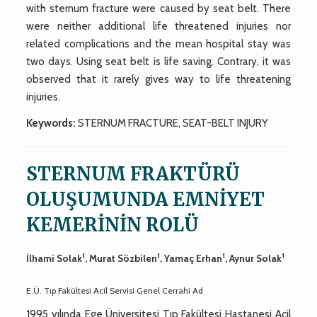
with sternum fracture were caused by seat belt. There
were neither additional life threatened injuries nor
related complications and the mean hospital stay was
two days. Using seat belt is life saving. Contrary, it was
observed that it rarely gives way to life threatening
injuries.
Keywords:
STERNUM FRACTURE, SEAT-BELT INJURY
STERNUM FRAKTÜRÜ
OLUŞUMUNDA EMNİYET
KEMERİNİN ROLÜ
1
1
1
1
İlhami Solak
, Murat Sözbilen
, Yamaç Erhan
, Aynur Solak
E.Ü. Tıp Fakültesi Acil Servisi Genel Cerrahi Ad
1995 yılında Ege Üniversitesi Tıp Fakültesi Hastanesi Acil