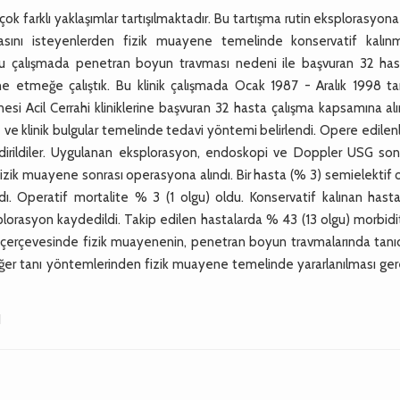
farklı yaklaşımlar tartışılmaktadır. Bu tartışma rutin eksplorasyona
sını isteyenlerden fizik muayene temelinde konservatif kalınm
.Bu çalışmada penetran boyun travması nedeni ile başvuran 32 has
ne etmeğe çalıştık. Bu klinik çalışmada Ocak 1987 - Aralık 1998 tar
i Acil Cerrahi kliniklerine başvuran 32 hasta çalışma kapsamına alı
e ve klinik bulgular temelinde tedavi yöntemi belirlendi. Opere edilen
ndirildiler. Uygulanan eksplorasyon, endoskopi ve Doppler USG sonu
e fizik muayene sonrası operasyona alındı. Bir hasta (% 3) semielektif 
dı. Operatif mortalite % 3 (1 olgu) oldu. Konservatif kalınan hasta
plorasyon kaydedildi. Takip edilen hastalarda % 43 (13 olgu) morbid
tür çerçevesinde fizik muayenenin, penetran boyun travmalarında tan
iğer tanı yöntemlerinden fizik muayene temelinde yararlanılması ger
I