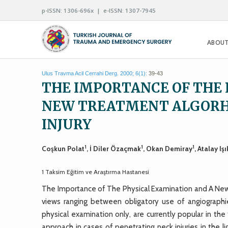
p-ISSN: 1306-696x | e-ISSN: 1307-7945
ABOUT
Ulus Travma Acil Cerrahi Derg. 2000; 6(1):
39-43
THE IMPORTANCE OF THE 
NEW TREATMENT ALGORH
INJURY
1
1
1
Coşkun Polat
, İ Diler Özaçmak
, Okan Demiray
, Atalay Işı
1 Taksim Eğitim ve Araştırma Hastanesi
The Importance of The Physical Examination and A New 
views ranging between obligatory use of angiographie
physical examination only, are currently popular in the 
approach in cases of penetrating neck injuries in the l