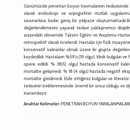
Günümüzde penetran boyun travmalarının tedavisinde çok 
olarak endoskopi ve anjiografinin mutlak uygulanma
savunanlara kadar geniş bir yelpaze oluşturmaktadır
değerlendirmesini yaparak tedavi yaklaşımımızı disipli
arasındaki dönemde Taksim Eğitim ve Araştırma Hastanes
retrospektif olarak incelendi. Hastalar için fizik muayen
konservatif kalınanlar olmak üzere iki grupta değerle
kaydedildi. Hastaların %59'u (19 olgu), klinik bulgular v
opere edildi. % 38(12 olgu) hastada konservatif kalın
mortalite gelişmedi. % 18 (4 olgu) hastada negatif eks
mortalite görülmedi. Elde ettiğimiz bulgular ve litera
tedavinin belirlenmesinde önemli bir unsur olduğu ve d
inanandayız.
Anahtar Kelimeler:
PENETRAN BOYUN YARALANMALAR