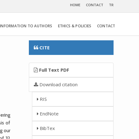
HOME
CONTACT
TR
INFORMATION TO AUTHORS
ETHICS & POLICIES
CONTACT
CITE
Full Text PDF
Download citation
RIS
EndNote
ering
is of
BibTex
ng our
 of 32