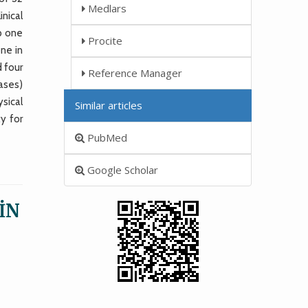
Medlars
nical
p one
Procite
ne in
d four
Reference Manager
ases)
sical
Similar articles
y for
PubMed
Google Scholar
İN