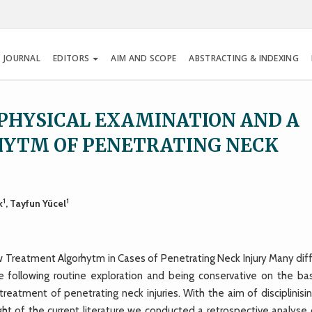
 JOURNAL
EDITORS
AIM AND SCOPE
ABSTRACTING & INDEXING
PHYSICAL EXAMINATION AND A
YTM OF PENETRATING NECK
1
1
k
, Tayfun Yücel
Treatment Algorhytm in Cases of Penetrating Neck Injury Many diff
 following routine exploration and being conservative on the bas
treatment of penetrating neck injuries. With the aim of disciplinisi
ight of the current literature we conducted a retrospective analyse