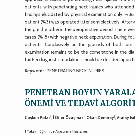
patients with penetrating neck injuries who attended 
findings elucidated by physical examination only. %38
patient (%3) was operated later semielectively. After 
the pre the other in the peroperative period. There we
cases (%18) with negative neck exploration. During fo
patients. Conclusively on the grounds of both, our 
examination remains to be the cornerstone in the dia
further diagnostic modalities should be decided upon th
Keywords:
PENETRATING NECK INJURIES
PENETRAN BOYUN YARAL
ÖNEMİ VE TEDAVİ ALGORİ
1
1
1
Coşkun Polat
, İ Diler Özaçmak
, Okan Demiray
, Atalay Işı
1 Taksim Eğitim ve Araştırma Hastanesi