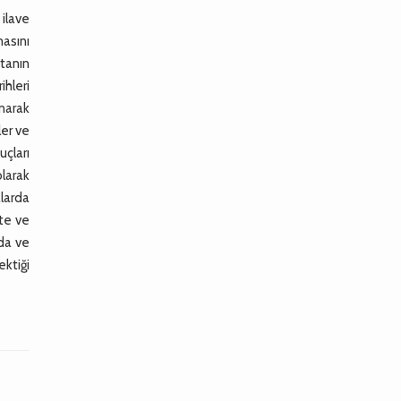
 ilave
asını
tanın
ihleri
narak
ler ve
çları
olarak
larda
ite ve
ıda ve
ektiği