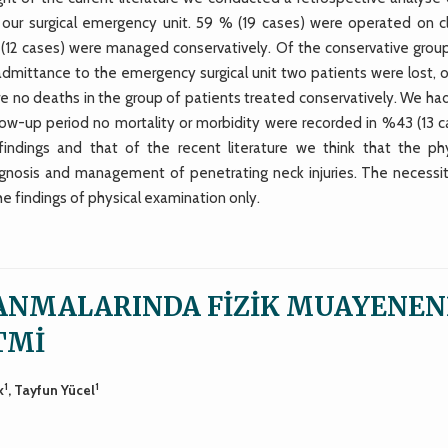
our surgical emergency unit. 59 % (19 cases) were operated on cli
 (12 cases) were managed conservatively. Of the conservative grou
admittance to the emergency surgical unit two patients were lost, o
re no deaths in the group of patients treated conservatively. We ha
llow-up period no mortality or morbidity were recorded in %43 (13 c
findings and that of the recent literature we think that the phy
gnosis and management of penetrating neck injuries. The necessit
e findings of physical examination only.
ANMALARINDA FİZİK MUAYENEN
TMİ
1
1
k
, Tayfun Yücel