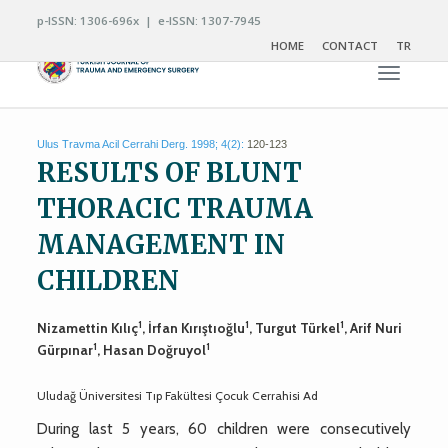
p-ISSN: 1306-696x | e-ISSN: 1307-7945
HOME
CONTACT
TR
Toggle n
Ulus Travma Acil Cerrahi Derg. 1998; 4(2):
120-123
RESULTS OF BLUNT
THORACIC TRAUMA
MANAGEMENT IN
CHILDREN
1
1
1
Nizamettin Kılıç
, İrfan Kırıştıoğlu
, Turgut Türkel
, Arif Nuri
1
1
Gürpınar
, Hasan Doğruyol
Uludağ Üniversitesi Tıp Fakültesi Çocuk Cerrahisi Ad
During last 5 years, 60 children were consecutively