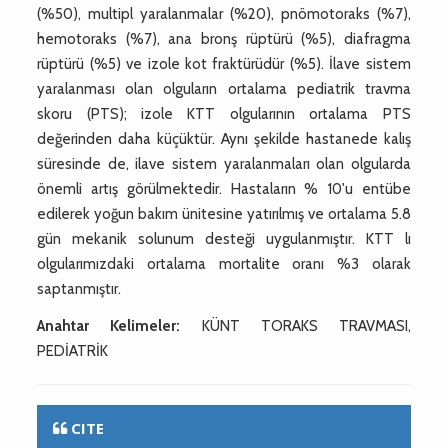
(%50), multipl yaralanmalar (%20), pnömotoraks (%7),
hemotoraks (%7), ana bronş rüptürü (%5), diafragma
rüptürü (%5) ve izole kot fraktürüdür (%5). İlave sistem
yaralanması olan olguların ortalama pediatrik travma
skoru (PTS); izole KTT olgularının ortalama PTS
değerinden daha küçüktür. Aynı şekilde hastanede kalış
süresinde de, ilave sistem yaralanmaları olan olgularda
önemli artış görülmektedir. Hastaların % 10'u entübe
edilerek yoğun bakım ünitesine yatırılmış ve ortalama 5.8
gün mekanik solunum desteği uygulanmıştır. KTT lı
olgularımızdaki ortalama mortalite oranı %3 olarak
saptanmıştır.
Anahtar Kelimeler:
KÜNT TORAKS TRAVMASI,
PEDİATRİK
CITE