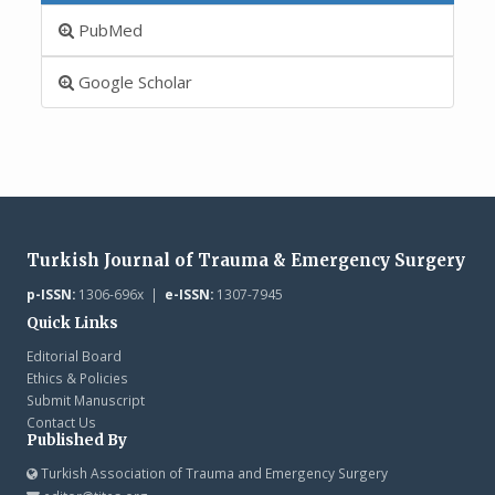
PubMed
Google Scholar
Turkish Journal of Trauma & Emergency Surgery
p-ISSN:
1306-696x |
e-ISSN:
1307-7945
Quick Links
Editorial Board
Ethics & Policies
Submit Manuscript
Contact Us
Published By
Turkish Association of Trauma and Emergency Surgery