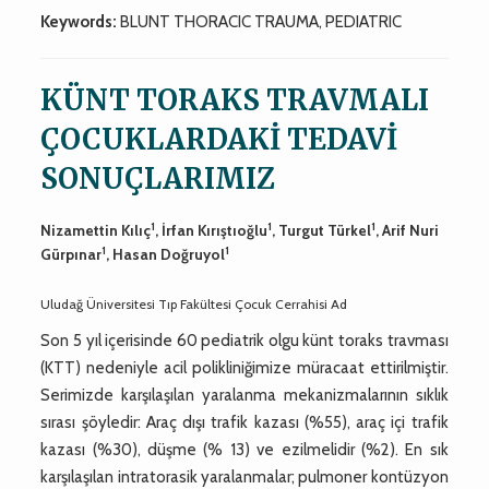
Keywords:
BLUNT THORACIC TRAUMA, PEDIATRIC
KÜNT TORAKS TRAVMALI
ÇOCUKLARDAKİ TEDAVİ
SONUÇLARIMIZ
1
1
1
Nizamettin Kılıç
, İrfan Kırıştıoğlu
, Turgut Türkel
, Arif Nuri
1
1
Gürpınar
, Hasan Doğruyol
Uludağ Üniversitesi Tıp Fakültesi Çocuk Cerrahisi Ad
Son 5 yıl içerisinde 60 pediatrik olgu künt toraks travması
(KTT) nedeniyle acil polikliniğimize müracaat ettirilmiştir.
Serimizde karşılaşılan yaralanma mekanizmalarının sıklık
sırası şöyledir: Araç dışı trafik kazası (%55), araç içi trafik
kazası (%30), düşme (% 13) ve ezilmelidir (%2). En sık
karşılaşılan intratorasik yaralanmalar; pulmoner kontüzyon