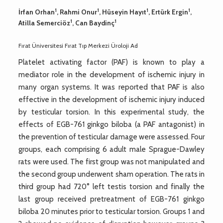
1
1
1
1
İrfan Orhan
, Rahmi Onur
, Hüseyin Hayıt
, Ertürk Ergin
,
1
1
Atilla Semerciöz
, Can Baydinç
Fırat Üniversitesi Fırat Tıp Merkezi Üroloji Ad
Platelet activating factor (PAF) is known to play a
mediator role in the development of ischemic injury in
many organ systems. It was reported that PAF is also
effective in the development of ischemic injury induced
by testicular torsion. In this experimental study, the
effects of EGB-761 ginkgo biloba (a PAF antagonist) in
the prevention of testicular damage were assessed. Four
groups, each comprising 6 adult male Sprague-Dawley
rats were used. The first group was not manipulated and
the second group underwent sham operation. The rats in
third group had 720° left testis torsion and finally the
last group received pretreatment of EGB-761 ginkgo
biloba 20 minutes prior to testicular torsion. Groups 1 and