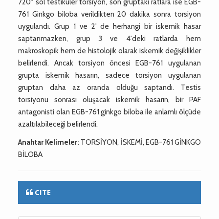
720° sol testiküler torsiyon, son gruptaki ratlara ise EGB-
761 Ginkgo biloba verildikten 20 dakika sonra torsiyon
uygulandı. Grup 1 ve 2' de herhangi bir iskemik hasar
saptanmazken, grup 3 ve 4'deki ratlarda hem
makroskopik hem de histolojik olarak iskemik değişiklikler
belirlendi. Ancak torsiyon öncesi EGB-761 uygulanan
grupta iskemik hasarın, sadece torsiyon uygulanan
gruptan daha az oranda olduğu saptandı. Testis
torsiyonu sonrası oluşacak iskemik hasarın, bir PAF
antagonisti olan EGB-761 ginkgo biloba ile anlamlı ölçüde
azaltılabileceği belirlendi.
Anahtar Kelimeler:
TORSİYON, İSKEMİ, EGB-761 GİNKGO
BİLOBA
CITE