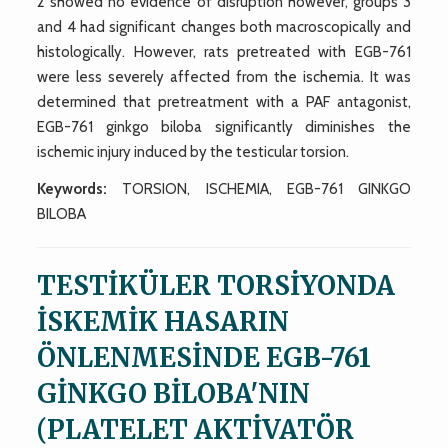
2 showed no evidence of disruption however, groups 3
and 4 had significant changes both macroscopically and
histologically. However, rats pretreated with EGB-761
were less severely affected from the ischemia. It was
determined that pretreatment with a PAF antagonist,
EGB-761 ginkgo biloba significantly diminishes the
ischemic injury induced by the testicular torsion.
Keywords:
TORSION, ISCHEMIA, EGB-761 GINKGO
BILOBA
TESTİKÜLER TORSİYONDA
İSKEMİK HASARIN
ÖNLENMESİNDE EGB-761
GİNKGO BİLOBA'NIN
(PLATELET AKTİVATÖR