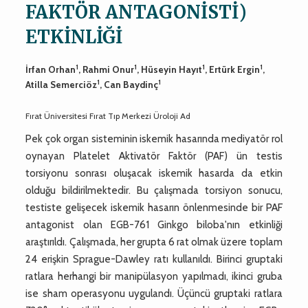
FAKTÖR ANTAGONİSTİ)
ETKİNLİĞİ
1
1
1
1
İrfan Orhan
, Rahmi Onur
, Hüseyin Hayıt
, Ertürk Ergin
,
1
1
Atilla Semerciöz
, Can Baydinç
Fırat Üniversitesi Fırat Tıp Merkezi Üroloji Ad
Pek çok organ sisteminin iskemik hasarında mediyatör rol
oynayan Platelet Aktivatör Faktör (PAF) ün testis
torsiyonu sonrası oluşacak iskemik hasarda da etkin
olduğu bildirilmektedir. Bu çalışmada torsiyon sonucu,
testiste gelişecek iskemik hasarın önlenmesinde bir PAF
antagonist olan EGB-761 Ginkgo biloba'nın etkinliği
araştırıldı. Çalışmada, her grupta 6 rat olmak üzere toplam
24 erişkin Sprague-Dawley ratı kullanıldı. Birinci gruptaki
ratlara herhangi bir manipülasyon yapılmadı, ikinci gruba
ise sham operasyonu uygulandı. Üçüncü gruptaki ratlara