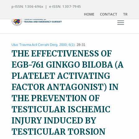
p-ISSN: 1306-696x | e-ISSN: 1307-7945
HOME
CONTACT
TR
Toggle n
Ulus Travma Acil Cerrahi Derg. 2000; 6(1):
28-31
THE EFFECTIVENESS OF
EGB-761 GINKGO BILOBA (A
PLATELET ACTIVATING
FACTOR ANTAGONIST) IN
THE PREVENTION OF
TESTICULAR ISCHEMIC
INJURY INDUCED BY
TESTICULAR TORSION