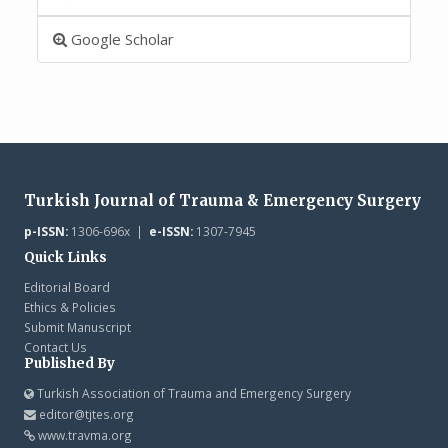
Google Scholar
Turkish Journal of Trauma & Emergency Surgery
p-ISSN:
1306-696x |
e-ISSN:
1307-7945
Quick Links
Editorial Board
Ethics & Policies
Submit Manuscript
Contact Us
Published By
Turkish Association of Trauma and Emergency Surgery
editor@tjtes.org
www.travma.org