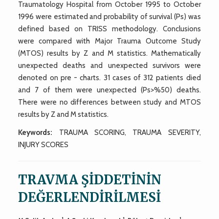
Traumatology Hospital from October 1995 to October
1996 were estimated and probability of survival (Ps) was
defined based on TRISS methodology. Conclusions
were compared with Major Trauma Outcome Study
(MTOS) results by Z and M statistics. Mathematically
unexpected deaths and unexpected survivors were
denoted on pre - charts. 31 cases of 312 patients died
and 7 of them were unexpected (Ps>%50) deaths.
There were no differences between study and MTOS
results by Z and M statistics.
Keywords:
TRAUMA SCORING, TRAUMA SEVERITY,
INJURY SCORES
TRAVMA ŞİDDETİNİN
DEĞERLENDİRİLMESİ
1
1
1