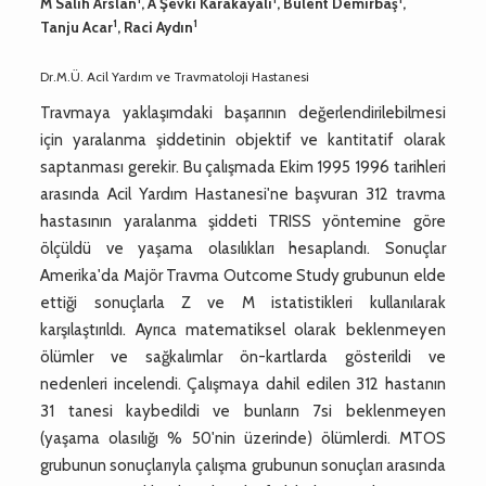
M Salih Arslan
, A Şevki Karakayalı
, Bülent Demirbaş
,
1
1
Tanju Acar
, Raci Aydın
Dr.M.Ü. Acil Yardım ve Travmatoloji Hastanesi
Travmaya yaklaşımdaki başarının değerlendirilebilmesi
için yaralanma şiddetinin objektif ve kantitatif olarak
saptanması gerekir. Bu çalışmada Ekim 1995 1996 tarihleri
arasında Acil Yardım Hastanesi'ne başvuran 312 travma
hastasının yaralanma şiddeti TRISS yöntemine göre
ölçüldü ve yaşama olasılıkları hesaplandı. Sonuçlar
Amerika'da Majör Travma Outcome Study grubunun elde
ettiği sonuçlarla Z ve M istatistikleri kullanılarak
karşılaştırıldı. Ayrıca matematiksel olarak beklenmeyen
ölümler ve sağkalımlar ön-kartlarda gösterildi ve
nedenleri incelendi. Çalışmaya dahil edilen 312 hastanın
31 tanesi kaybedildi ve bunların 7si beklenmeyen
(yaşama olasılığı % 50'nin üzerinde) ölümlerdi. MTOS
grubunun sonuçlarıyla çalışma grubunun sonuçları arasında