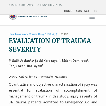
p-ISSN: 1306-696x | e-ISSN: 1307-7945
HOME
CONTACT
TR
Toggle n
Ulus Travma Acil Cerrahi Derg. 1998; 4(2):
132-137
EVALUATION OF TRAUMA
SEVERITY
1
1
1
M Salih Arslan
, A Şevki Karakayalı
, Bülent Demirbaş
,
1
1
Tanju Acar
, Raci Aydın
Dr.M.Ü. Acil Yardım ve Travmatoloji Hastanesi
Quantitative and objective characterisation of injury was
essential for evaluation of accomplishment of
management of trauma in this study, injury severity of
312 trauma patients admitted to Emergency Aid and