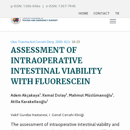
p-ISSN: 1306-696x | e-ISSN: 1307-7945
HOME
CONTACT
TR
Toggle n
Ulus Travma Acil Cerrahi Derg. 2000; 6(1):
18-23
ASSESSMENT OF
INTRAOPERATIVE
INTESTINAL VIABILITY
WITH FLUORESCEIN
1
1
1
Adem Akçakaya
, Kemal Dolay
, Mahmut Müslümanoğlu
,
1
Atilla Karakelleoğlu
Vakıf Gureba Hastanesi, I. Genel Cerrahi Kliniği
The assessment of intraoperative intestinal viability and