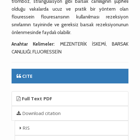
tromboz, strangülasyon gibi barsak canlılığının şüpheli
olduğu vakalarda ucuz ve pratik bir yöntem olan
flouressein flouresansının kullanılması rezeksiyon
sınırlarının tayininde ve gereksiz barsak rezeksiyonunun
önlenmesinde faydalı olabilir.
Anahtar Kelimeler:
MEZENTERİK İSKEMİ, BARSAK
CANLILIĞI, FLUORESSEİN
CITE
Full Text PDF
Download citation
RIS