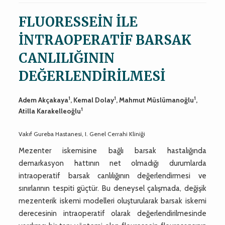
FLUORESSEİN İLE
İNTRAOPERATİF BARSAK
CANLILIĞININ
DEĞERLENDİRİLMESİ
1
1
1
Adem Akçakaya
, Kemal Dolay
, Mahmut Müslümanoğlu
,
1
Atilla Karakelleoğlu
Vakıf Gureba Hastanesi, I. Genel Cerrahi Kliniği
Mezenter iskemisine bağlı barsak hastalığında
demarkasyon hattının net olmadığı durumlarda
intraoperatif barsak canlılığının değerlendirmesi ve
sınırlarının tespiti güçtür. Bu deneysel çalışmada, değişik
mezenterik iskemi modelleri oluşturularak barsak iskemi
derecesinin intraoperatif olarak değerlendirilmesinde