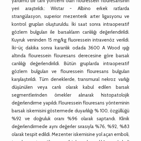
yardımcı bir tanı yöntemi olan flouressein flouresansının
yeri araştırıldı.: Wistar - Albino erkek ratlarda
strangülasyon, superior mezenterik arter ligasyonu ve
kontrol grupları oluşturuldu. İki saat sonra intraoperatif
gözlem bulguları ile barsakların canlılığı değerlendirildi.
Kuyruk veninden 15 mg/kg fluoressein intravenöz verildi.
İki-üç dakika sonra karanlık odada 3600 A Wood ışığı
altında flouressein flouresans derecesine göre barsak
canlılığı değerlendirildi. Bütün gruplarda intraoperatif
gözlem bulguları ve flouressein flouresans bulguları
karşılaştırıldı. Tüm deneklerde, transmural nekroz varlığı
düşünülen veya canlı olarak kabul edilen barsak
segmentlerinden örnekler alınarak histopatolojik
değerlendirme yapıldı. Flouressein flouresans yönteminin
barsak iskemisini göstermede duyarlılığı % 100, özgüllüğü
%92 ve doğruluk oranı %96 olarak saptandı. Klinik
değerlendirmede aynı değerler sırasıyla %76, %92, %83
olarak tespit edildi. Mezenter iskemisine yol açan emboli,