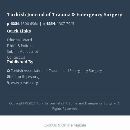
Turkish Journal of Trauma & Emergency Surgery
p-ISSN:
1306-696x |
e-ISSN:
1307-7945
Quick Links
Editorial Board
Ethics & Policies
Submit Manuscript
Contact Us
Published By
Turkish Association of Trauma and Emergency Surgery
editor@tjtes.org
www.travma.org
Copyright © 2026 Turkish Journal of Trauma and Emergency Surgery. All
Rights Reserved.
LookUs
&
Online Makale