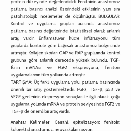
protein düzeyinde değerlendirildi. Fenitoinin anastomoz
patlama basıncı analizi üzerindeki etkilerinin yanı sıra
patohistolojik incelemeler de ölçülmüştür. BULGULAR:
Kontrol ve uygulama grupları arasında anastomoz
patlama basıncı değerlerinde istatistiksel olarak anlamlı
artış vardır. Enflamatuvar hücre infiltrasyonu tüm
gruplarda kontrole göre bağırsak anastomoz bölgesinde
artmıştır. Kollajen skorları OAP ve RAP gruplarında kontrol
grubuna göre anlamlı derecede yüksek bulundu. TGF-
ß’nin mRNA’sı ve FGF2 ekspresyonu, fenitoin
uygulamalarının tüm yollarında artmıştır.
TARTIŞMA: Üç farklı uygulama yolu, patlama basıncında
önemli bir artış göstermektedir. FGF2, TGF-β, p53 ve
VEGF genlerinin ekspresyon sonuçları ile ilgili olarak, çoğu
uygulama yolunda mRNA ve protein seviyesinde FGF2 ve
TGF-β’de önemli bir artış vardır.
Anahtar Kelimeler:
Cerrahi, epitelizasyon; fenitoin;
kolorektal anastomoz; neovaskülarizasyon.