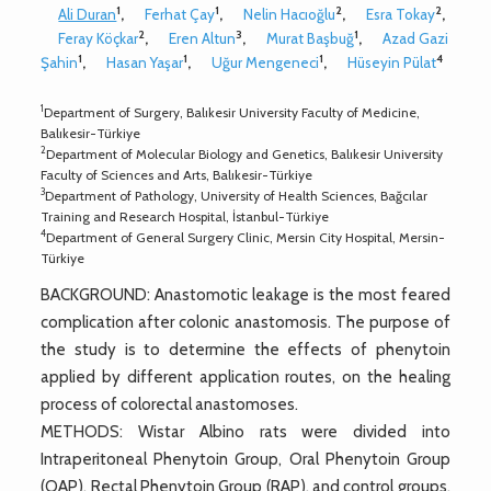
1
1
2
2
Ali Duran
,
Ferhat Çay
,
Nelin Hacıoğlu
,
Esra Tokay
,
2
3
1
Feray Köçkar
,
Eren Altun
,
Murat Başbuğ
,
Azad Gazi
1
1
1
4
Şahin
,
Hasan Yaşar
,
Uğur Mengeneci
,
Hüseyin Pülat
1
Department of Surgery, Balıkesir University Faculty of Medicine,
Balıkesir-Türkiye
2
Department of Molecular Biology and Genetics, Balıkesir University
Faculty of Sciences and Arts, Balıkesir-Türkiye
3
Department of Pathology, University of Health Sciences, Bağcılar
Training and Research Hospital, İstanbul-Türkiye
4
Department of General Surgery Clinic, Mersin City Hospital, Mersin-
Türkiye
BACKGROUND: Anastomotic leakage is the most feared
complication after colonic anastomosis. The purpose of
the study is to determine the effects of phenytoin
applied by different application routes, on the healing
process of colorectal anastomoses.
METHODS: Wistar Albino rats were divided into
Intraperitoneal Phenytoin Group, Oral Phenytoin Group
(OAP), Rectal Phenytoin Group (RAP), and control groups.