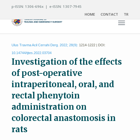
p-ISSN: 1306-696x | e-ISSN: 1307-7945
HOME
CONTACT
TR
Toggle n
Ulus Travma Acil Cerrahi Derg. 2022; 28(9):
1214-1222 | DOI:
10.14744/tjtes.2022.03704
Investigation of the effects
of post-operative
intraperitoneal, oral, and
rectal phenytoin
administration on
colorectal anastomosis in
rats