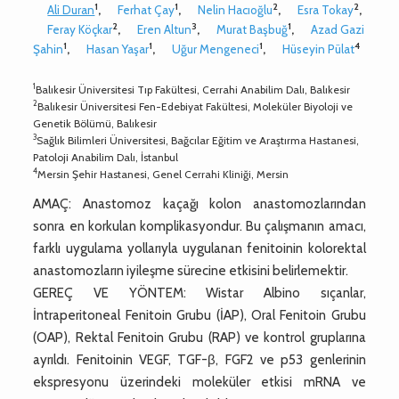
1
1
2
2
Ali Duran
,
Ferhat Çay
,
Nelin Hacıoğlu
,
Esra Tokay
,
2
3
1
Feray Köçkar
,
Eren Altun
,
Murat Başbuğ
,
Azad Gazi
1
1
1
4
Şahin
,
Hasan Yaşar
,
Uğur Mengeneci
,
Hüseyin Pülat
1
Balıkesir Üniversitesi Tıp Fakültesi, Cerrahi Anabilim Dalı, Balıkesir
2
Balıkesir Üniversitesi Fen-Edebiyat Fakültesi, Moleküler Biyoloji ve
Genetik Bölümü, Balıkesir
3
Sağlık Bilimleri Üniversitesi, Bağcılar Eğitim ve Araştırma Hastanesi,
Patoloji Anabilim Dalı, İstanbul
4
Mersin Şehir Hastanesi, Genel Cerrahi Kliniği, Mersin
AMAÇ: Anastomoz kaçağı kolon anastomozlarından
sonra en korkulan komplikasyondur. Bu çalışmanın amacı,
farklı uygulama yollarıyla uygulanan fenitoinin kolorektal
anastomozların iyileşme sürecine etkisini belirlemektir.
GEREÇ VE YÖNTEM: Wistar Albino sıçanlar,
İntraperitoneal Fenitoin Grubu (İAP), Oral Fenitoin Grubu
(OAP), Rektal Fenitoin Grubu (RAP) ve kontrol gruplarına
ayrıldı. Fenitoinin VEGF, TGF-β, FGF2 ve p53 genlerinin
ekspresyonu üzerindeki moleküler etkisi mRNA ve