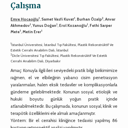
Çalışma
1
1
2
Emre Hocaoğlu
, Samet Vasfi Kuvat
, Burhan Özalp
, Anvar
1
1
1
Akhmedov
, Yunus Doğan
, Erol Kozanoğlu
, Fethi Sarper
1
1
Mete
, Metin Erer
1
İstanbul Üniversitesi, İstanbul Tıp Fakültesi, Plastik Rekonstrüktif Ve
Estetik Cerrahi Anabilim Dalı, İstanbul
2
Dicle Üniversitesi Tıp Fakültesi, Plastik Rekonstrüktif Ve Estetik
Cerrahi Anabilim Dalı, Diyarbakır
Amaç: Konuyla ilgili ileri seviyedeki pratik bilgi birikimimize
rağmen, el ve elbileğinin yabancı cisim penetrasyon
yaralanmaları, halen eksik tedaviler ve komplikasyonlarla
gündeme gelebilmektedir. Konunun sosyal, etiolojik ve
hukuki boyutu günlük yoğun pratik içinde
atlanabilmektedir. Bu çalışmada, konunun sosyal, klinik ve
terapötik özelliklerini ele almak amaçlanmıştır.
Yöntem: Bir el cerrahisi kliniğince tedavisi yapılmış 86
hastanın retrospektif analizi yapılmıştır.