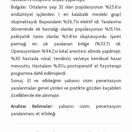
Bulgular: Ortalama yaşı 32 olan popülasyonun %25,6’sı
endüstriyel işçilerden ( en kalabalık mesleki grup)
oluşmaktaydı. Başvuruların %26,7’si elektif idi. Yaralanma
döneminde ek hastalığı olanlar popülasyonun %15,1’ini,
psikiyatrik tanısı olanlar %5,8’ini oluşturuyordu. İşaret
parmağı en sık yaralanan bölge (%33,7) idi.
Operasyonların %94,2’si lokal anestezi altında yapılmıştı.
%30 hastada nöral, tendinöz ve/veya kemiksel hasar
mevcuttu. Hastaların %30’u postoperatif el fizyoterapi
programına dahil edilmişlerdi.
Sonuç: El ve elbileğinin yabancı cisim penetrasyon
yaralanmaları genel yönleri ve pratikte gözden kaçabilen
özellikleri ile ele alınmıştır.
Anahtar Kelimeler:
yabancı cisim, penetrasyon
yaralanması; el; el bileği