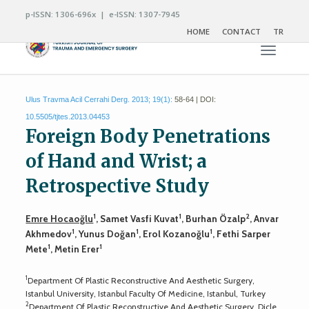
p-ISSN: 1306-696x | e-ISSN: 1307-7945
HOME
CONTACT
TR
Toggle n
Ulus Travma Acil Cerrahi Derg. 2013; 19(1):
58-64 | DOI:
10.5505/tjtes.2013.04453
Foreign Body Penetrations
of Hand and Wrist; a
Retrospective Study
1
1
2
Emre Hocaoğlu
, Samet Vasfi Kuvat
, Burhan Özalp
, Anvar
1
1
1
Akhmedov
, Yunus Doğan
, Erol Kozanoğlu
, Fethi Sarper
1
1
Mete
, Metin Erer
1
Department Of Plastic Reconstructive And Aesthetic Surgery,
Istanbul University, Istanbul Faculty Of Medicine, Istanbul, Turkey
2
Department Of Plastic Reconstructive And Aesthetic Surgery, Dicle