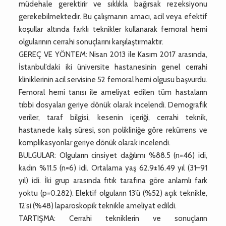
müdehale gerektirir ve sıklıkla bağırsak rezeksiyonu
gerekebilmektedir. Bu çalışmanın amacı, acil veya efektif
koşullar altında farklı teknikler kullanarak femoral herni
olgularının cerrahi sonuçlarını karşılaştırmaktır.
GEREÇ VE YÖNTEM: Nisan 2013 ile Kasım 2017 arasında,
İstanbul’daki iki üniversite hastanesinin genel cerrahi
kliniklerinin acil servisine 52 femoral herni olgusu başvurdu.
Femoral herni tanısı ile ameliyat edilen tüm hastaların
tıbbi dosyaları geriye dönük olarak incelendi. Demografik
veriler, taraf bilgisi, kesenin içeriği, cerrahi teknik,
hastanede kalış süresi, son polikliniğe göre rekürrens ve
komplikasyonlar geriye dönük olarak incelendi.
BULGULAR: Olguların cinsiyet dağılımı %88.5 (n=46) idi,
kadın %11.5 (n=6) idi. Ortalama yaş 62.9±16.49 yıl (31–91
yıl) idi. İki grup arasında fıtık tarafına göre anlamlı fark
yoktu (p=0.282). Elektif olguların 13’ü (%52) açık teknikle,
12’si (%48) laparoskopik teknikle ameliyat edildi.
TARTIŞMA: Cerrahi tekniklerin ve sonuçların