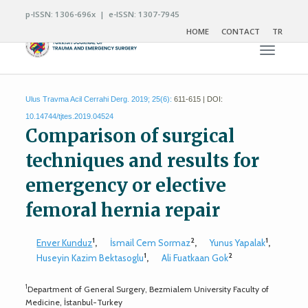
p-ISSN: 1306-696x | e-ISSN: 1307-7945
HOME
CONTACT
TR
Toggle n
Ulus Travma Acil Cerrahi Derg. 2019; 25(6):
611-615 | DOI:
10.14744/tjtes.2019.04524
Comparison of surgical
techniques and results for
emergency or elective
femoral hernia repair
1
2
1
Enver Kunduz
,
İsmail Cem Sormaz
,
Yunus Yapalak
,
1
2
Huseyin Kazim Bektasoglu
,
Ali Fuatkaan Gok
1
Department of General Surgery, Bezmialem University Faculty of
Medicine, İstanbul-Turkey