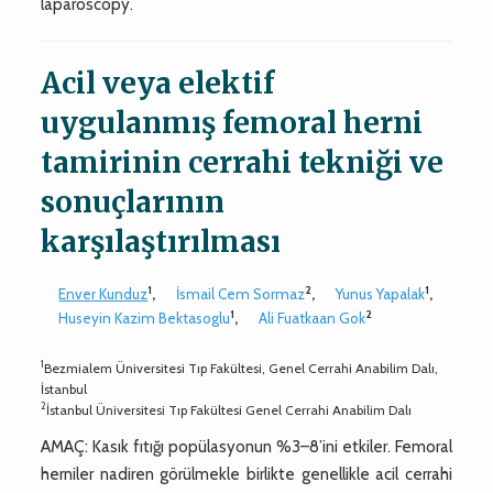
laparoscopy.
Acil veya elektif
uygulanmış femoral herni
tamirinin cerrahi tekniği ve
sonuçlarının
karşılaştırılması
1
2
1
Enver Kunduz
,
İsmail Cem Sormaz
,
Yunus Yapalak
,
1
2
Huseyin Kazim Bektasoglu
,
Ali Fuatkaan Gok
1
Bezmialem Üniversitesi Tıp Fakültesi, Genel Cerrahi Anabilim Dalı,
İstanbul
2
İstanbul Üniversitesi Tıp Fakültesi Genel Cerrahi Anabilim Dalı
AMAÇ: Kasık fıtığı popülasyonun %3–8’ini etkiler. Femoral
herniler nadiren görülmekle birlikte genellikle acil cerrahi