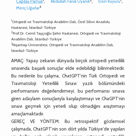
1
2
1
Çağdaş Pamuk
,
Abdullah Faruk Uyanık
,
Ersin Kuyucu
,
3
Meriç Uğurlar
1
Ortopedi ve Travmatoloji Anabilim Dalı, Özel Silivri Anadolu
Hastanesi, İstanbul-Türkiye
2
Prof.Dr. Cemil Taşçıoğlu Şehir Hastanesi, Ortopedi ve Travmatoloji
Anabilim Dalı, İstanbul-Türkiye
3
Nişantaşı Üniversitesi, Ortopedi ve Travmatoloji Anabilim Dalı,
İstanbul-Türkiye
AMAÇ: Yapay zekanın dünyada birçok ortopedi yeterlilik
sınavında başarılı sonuçlar elde edebildiği bilinmektedir.
Bu nedenle bu çalışma, ChatGPT'nin Türk Ortopedi ve
Travmatoloji Yeterlilik Sınavı yazılı bölümündeki
performansını değerlendirmeyi, bu performansı sınava
giren adayların sonuçlarıyla karşılaştırmayı ve ChaGPT'nin
sınavı geçmek için yeterli olup olmadığını araştırmayı
amaçlamaktadır.
GEREÇ VE YÖNTEM: Bu retrospektif gözlemsel
çalışmada, ChatGPT'nin son dört yılda Türkiye'de yapılan