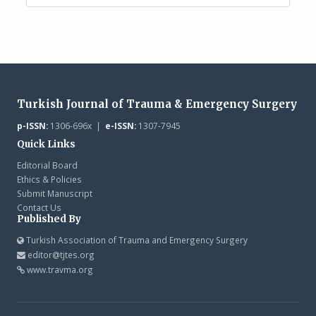
Turkish Journal of Trauma & Emergency Surgery
p-ISSN:
1306-696x |
e-ISSN:
1307-7945
Quick Links
Editorial Board
Ethics & Policies
Submit Manuscript
Contact Us
Published By
Turkish Association of Trauma and Emergency Surgery
editor@tjtes.org
www.travma.org