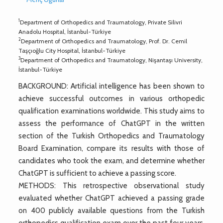
1
Department of Orthopedics and Traumatology, Private Silivri
Anadolu Hospital, İstanbul-Türkiye
2
Department of Orthopedics and Traumatology, Prof. Dr. Cemil
Taşçıoğlu City Hospital, İstanbul-Türkiye
3
Department of Orthopedics and Traumatology, Nişantaşı University,
İstanbul-Türkiye
BACKGROUND: Artificial intelligence has been shown to
achieve successful outcomes in various orthopedic
qualification examinations worldwide. This study aims to
assess the performance of ChatGPT in the written
section of the Turkish Orthopedics and Traumatology
Board Examination, compare its results with those of
candidates who took the exam, and determine whether
ChatGPT is sufficient to achieve a passing score.
METHODS: This retrospective observational study
evaluated whether ChatGPT achieved a passing grade
on 400 publicly available questions from the Turkish
orthopedics qualification exam over the past four years.