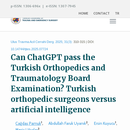
p-ISSN: 1306-696x | e-ISSN: 1307-7945
HOME
CONTACT
TR
Toggle n
Ulus Travma Acil Cerrahi Derg. 2025; 31(3):
310-315 | DOI:
10.14744/tjtes.2025.07724
Can ChatGPT pass the
Turkish Orthopedics and
Traumatology Board
Examination? Turkish
orthopedic surgeons versus
artificial intelligence
1
2
1
Çağdaş Pamuk
,
Abdullah Faruk Uyanık
,
Ersin Kuyucu
,
3
Meriç Uğurlar