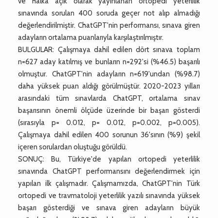
ve halka açık olarak yayınlanan ortopedi yeterlilik
sınavında sorulan 400 soruda geçer not alıp almadığı
değerlendirilmiştir. ChatGPT'nin performansı, sınava giren
adayların ortalama puanlarıyla karşılaştırılmıştır.
BULGULAR: Çalışmaya dahil edilen dört sınava toplam
n=627 aday katılmış ve bunların n=292'si (%46.5) başarılı
olmuştur. ChatGPT'nin adayların n=619'undan (%98.7)
daha yüksek puan aldığı görülmüştür. 2020-2023 yılları
arasındaki tüm sınavlarda ChatGPT, ortalama sınav
başarısının önemli ölçüde üzerinde bir başarı gösterdi
(sırasıyla p= 0.012, p= 0.012, p=0.002, p=0.005).
Çalışmaya dahil edilen 400 sorunun 36'sının (%9) şekil
içeren sorulardan oluştuğu görüldü.
SONUÇ: Bu, Türkiye'de yapılan ortopedi yeterlilik
sınavında ChatGPT performansını değerlendirmek için
yapılan ilk çalışmadır. Çalışmamızda, ChatGPT'nin Türk
ortopedi ve travmatoloji yeterlilik yazılı sınavında yüksek
başarı gösterdiği ve sınava giren adayların büyük