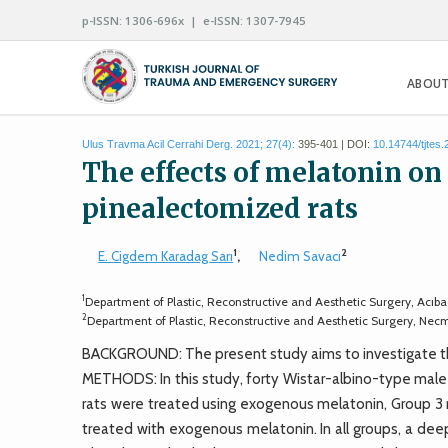
p-ISSN: 1306-696x | e-ISSN: 1307-7945
ABOUT
Ulus Travma Acil Cerrahi Derg. 2021; 27(4):
395-401 | DOI:
10.14744/tjtes
The effects of melatonin on
pinealectomized rats
1
2
E. Cigdem Karadag Sarı
,
Nedim Savacı
1
Department of Plastic, Reconstructive and Aesthetic Surgery, Acıba
2
Department of Plastic, Reconstructive and Aesthetic Surgery, Nec
BACKGROUND: The present study aims to investigate the
METHODS: In this study, forty Wistar-albino-type male r
rats were treated using exogenous melatonin, Group 3
treated with exogenous melatonin. In all groups, a de