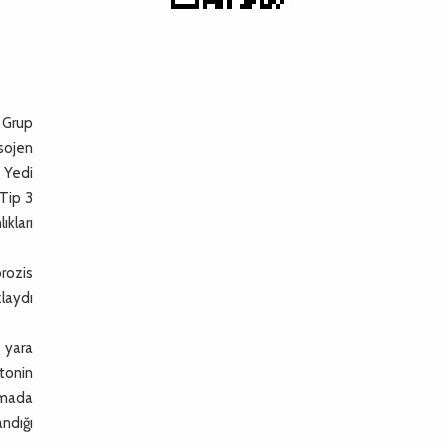
, Grup
sojen
. Yedi
 Tip 3
kları
rozis
zlaydı
 yara
atonin
şmada
ndığı