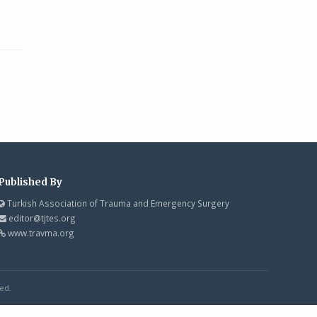
Published By
Turkish Association of Trauma and Emergency Surgery
editor@tjtes.org
www.travma.org
ed.