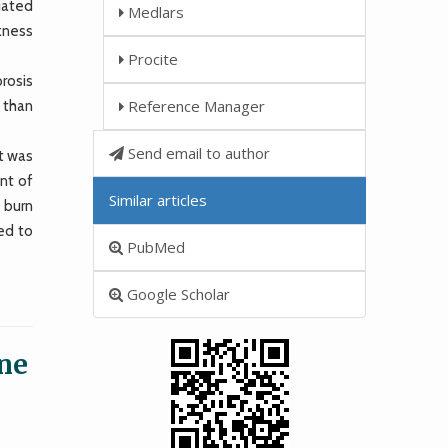
uated
Medlars
ckness
Procite
brosis
Reference Manager
 than
Send email to author
t was
nt of
Similar articles
 burn
ed to
PubMed
Google Scholar
ine