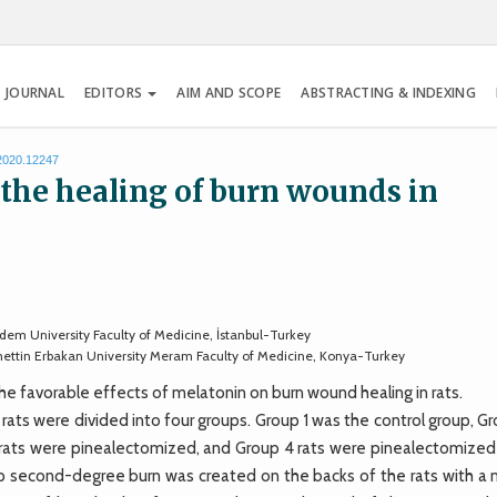
 JOURNAL
EDITORS
AIM AND SCOPE
ABSTRACTING & INDEXING
.2020.12247
 the healing of burn wounds in
dem University Faculty of Medicine, İstanbul-Turkey
mettin Erbakan University Meram Faculty of Medicine, Konya-Turkey
 favorable effects of melatonin on burn wound healing in rats.
ats were divided into four groups. Group 1 was the control group, G
 rats were pinealectomized, and Group 4 rats were pinealectomized
ep second-degree burn was created on the backs of the rats with a 