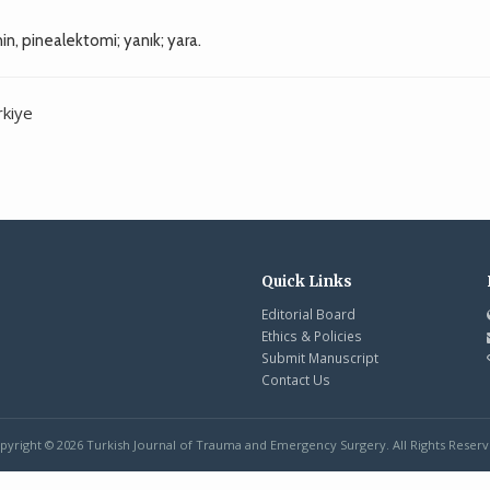
, pinealektomi; yanık; yara.
rkiye
Quick Links
Editorial Board
Ethics & Policies
Submit Manuscript
Contact Us
pyright © 2026 Turkish Journal of Trauma and Emergency Surgery. All Rights Reserv