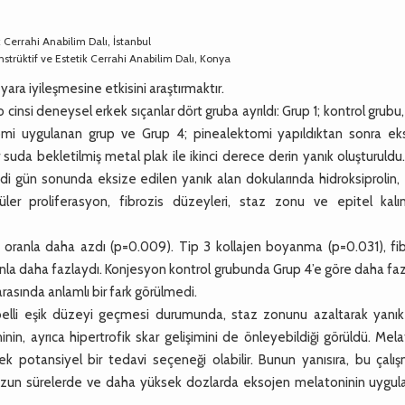
k Cerrahi Anabilim Dalı, İstanbul
strüktif ve Estetik Cerrahi Anabilim Dalı, Konya
ara iyileşmesine etkisini araştırmaktır.
si deneysel erkek sıçanlar dört gruba ayrıldı: Grup 1; kontrol grubu
tomi uygulanan grup ve Grup 4; pinealektomi yapıldıktan sonra ek
r suda bekletilmiş metal plak ile ikinci derece derin yanık oluşturuldu
edi gün sonunda eksize edilen yanık alan dokularında hidroksiprolin,
üler proliferasyon, fibrozis düzeyleri, staz zonu ve epitel kalınlı
a oranla daha azdı (p=0.009). Tip 3 kollajen boyanma (p=0.031), fib
anla daha fazlaydı. Konjesyon kontrol grubunda Grup 4’e göre daha fa
rasında anlamlı bir fark görülmedi.
elli eşik düzeyi geçmesi durumunda, staz zonunu azaltarak yanık
inin, ayrıca hipertrofik skar gelişimini de önleyebildiği görüldü. Mel
ek potansiyel bir tedavi seçeneği olabilir. Bunun yanısıra, bu çalı
a uzun sürelerde ve daha yüksek dozlarda eksojen melatoninin uygula