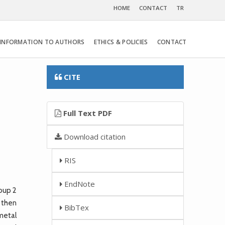
HOME
CONTACT
TR
INFORMATION TO AUTHORS
ETHICS & POLICIES
CONTACT
CITE
Full Text PDF
Download citation
RIS
EndNote
roup 2
 then
BibTex
metal