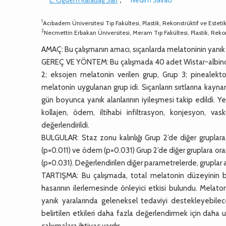
1
Acıbadem Üniversitesi Tıp Fakültesi, Plastik, Rekonstrüktif ve Esteti
2
Necmettin Erbakan Üniversitesi, Meram Tıp Fakültesi, Plastik, Rekon
AMAÇ: Bu çalışmanın amacı, sıçanlarda melatoninin yanık y
GEREÇ VE YÖNTEM: Bu çalışmada 40 adet Wistar-albino cin
2; eksojen melatonin verilen grup, Grup 3; pinealek
melatonin uygulanan grup idi. Sıçanların sırtlarına kayna
gün boyunca yanık alanlarının iyileşmesi takip edildi. Y
kollajen, ödem, iltihabi infiltrasyon, konjesyon, vask
değerlendirildi.
BULGULAR: Staz zonu kalınlığı Grup 2’de diğer gruplar
(p=0.011) ve ödem (p=0.031) Grup 2’de diğer gruplara or
(p=0.031). Değerlendirilen diğer parametrelerde, gruplar a
TARTIŞMA: Bu çalışmada, total melatonin düzeyinin b
hasarının ilerlemesinde önleyici etkisi bulundu. Melaton
yanık yaralarında geleneksel tedaviyi destekleyebilec
belirtilen etkileri daha fazla değerlendirmek için dah
çalışmalara ihtiyaç vardır.