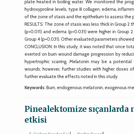
plate heated in boiling water. We monitored the prog
hydroxyproline levels, type III collagen, edema, inflammat
of the zone of stasis and the epithelium to assess the p
RESULTS: The zone of stasis was less thick in Group 2 th
(p=0.011) and edema (p=0.031) were higher in Group 2 
Group 4 (p=0.031). Other evaluated parameters showed 
CONCLUSION: In this study, it was noted that once tota
exerted on burn wound damage progression by reduci
hypertrophic scarring. Melatonin may be a potential
wounds; however, further studies with higher doses 
further evaluate the effects noted in this study.
Keywords:
Burn, endogenous melatonin, exogenous mel
Pinealektomize sıçanlarda 
etkisi
1
2
E. Cigdem Karadag Sarı
,
Nedim Savacı