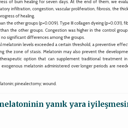
ress of burn healing for seven days. At the end of them, we eval
ory infiltration, congestion, vascular proliferation, fibrosis, the thi
rogress of healing.
an the other groups (p=0.009). Type III collagen dyeing (p=0.031), fi
than the other groups. Congestion was higher in the control group
no significant differences among the groups.
l melatonin levels exceeded a certain threshold, a preventive effec
ng the zone of stasis. Melatonin may also prevent the developme
 therapeutic option that can supplement traditional treatment in
of exogenous melatonin administered over longer periods are need
atonin; pinealectomy; wound.
melatoninin yanık yara iyileşmes