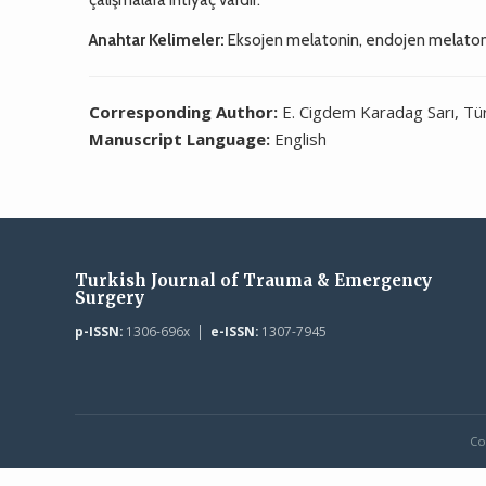
Anahtar Kelimeler:
Eksojen melatonin, endojen melatonin
Corresponding Author:
E. Cigdem Karadag Sarı, Tü
Manuscript Language:
English
Turkish Journal of Trauma & Emergency
Surgery
p-ISSN:
1306-696x |
e-ISSN:
1307-7945
Co