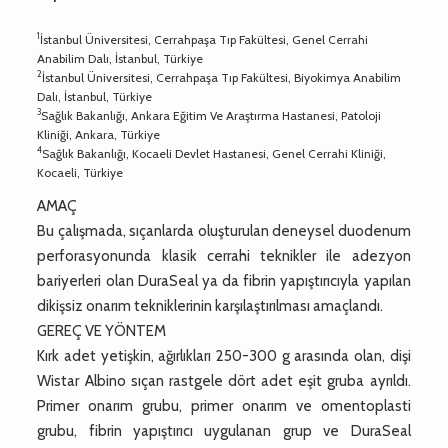
1
İstanbul Üniversitesi, Cerrahpaşa Tıp Fakültesi, Genel Cerrahi
Anabilim Dalı, İstanbul, Türkiye
2
İstanbul Üniversitesi, Cerrahpaşa Tıp Fakültesi, Biyokimya Anabilim
Dalı, İstanbul, Türkiye
3
Sağlık Bakanlığı, Ankara Eğitim Ve Araştırma Hastanesi, Patoloji
Kliniği, Ankara, Türkiye
4
Sağlık Bakanlığı, Kocaeli Devlet Hastanesi, Genel Cerrahi Kliniği,
Kocaeli, Türkiye
AMAÇ
Bu çalışmada, sıçanlarda oluşturulan deneysel duodenum
perforasyonunda klasik cerrahi teknikler ile adezyon
bariyerleri olan DuraSeal ya da fibrin yapıştırıcıyla yapılan
dikişsiz onarım tekniklerinin karşılaştırılması amaçlandı.
GEREÇ VE YÖNTEM
Kırk adet yetişkin, ağırlıkları 250-300 g arasında olan, dişi
Wistar Albino sıçan rastgele dört adet eşit gruba ayrıldı.
Primer onarım grubu, primer onarım ve omentoplasti
grubu, fibrin yapıştırıcı uygulanan grup ve DuraSeal