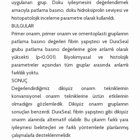
uygulanan grup. Doku iyileşmesini değerlendirmek
amacıyla patlama basıncı, doku hidroksiprolin seviyesi ve
histopatolojik inceleme parametre olarak kullanıldı.
BULGULAR
Primer onarım, primer onarım ve omentoplasti gruplarının
patlama basıncı değerleri fibrin yapıştırıcı ve DuraSeal
grubu patlama basıncı değerlerine göre anlamlı olarak
yüksekti (p<0,001). Biyokimyasal ve histolojik
parametreler açısından tüm gruplar arasında anlamlı
farklılık yoktu.
SONUÇ
Değerlendirdiğimiz dikişsiz onarım tekniklerinin
konvansiyonel onarım tekniklerine üstün etkilerinin
olmadığını gözlemledik. Dikişsiz onarım gruplarının
sonuçları benzerdi. DuraSeal, fibrin yapıştırıcı gibi dikişsiz
onarım alanında alternatif olabilir. Bu çıkarım farklı yara
iyileşmesi belirteçleri ve farklı yöntemlerle planlanmış
çalışmalarla desteklenmelidir.