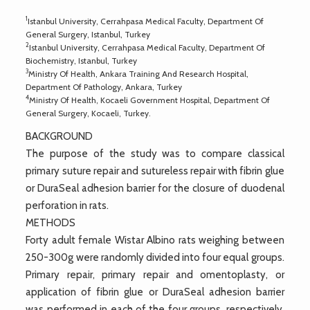
1
Istanbul University, Cerrahpasa Medical Faculty, Department Of
General Surgery, Istanbul, Turkey
2
Istanbul University, Cerrahpasa Medical Faculty, Department Of
Biochemistry, Istanbul, Turkey
3
Ministry Of Health, Ankara Training And Research Hospital,
Department Of Pathology, Ankara, Turkey
4
Ministry Of Health, Kocaeli Government Hospital, Department Of
General Surgery, Kocaeli, Turkey.
BACKGROUND
The purpose of the study was to compare classical
primary suture repair and sutureless repair with fibrin glue
or DuraSeal adhesion barrier for the closure of duodenal
perforation in rats.
METHODS
Forty adult female Wistar Albino rats weighing between
250-300g were randomly divided into four equal groups.
Primary repair, primary repair and omentoplasty, or
application of fibrin glue or DuraSeal adhesion barrier
was performed in each of the four groups, respectively.