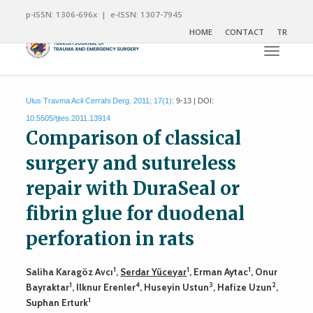
p-ISSN: 1306-696x | e-ISSN: 1307-7945
HOME
CONTACT
TR
Toggle n
Ulus Travma Acil Cerrahi Derg. 2011; 17(1):
9-13 | DOI:
10.5505/tjtes.2011.13914
Comparison of classical
surgery and sutureless
repair with DuraSeal or
fibrin glue for duodenal
perforation in rats
1
1
1
Saliha Karagöz Avcı
,
Serdar Yüceyar
, Erman Aytac
, Onur
1
4
3
2
Bayraktar
, Ilknur Erenler
, Huseyin Ustun
, Hafize Uzun
,
1
Suphan Erturk