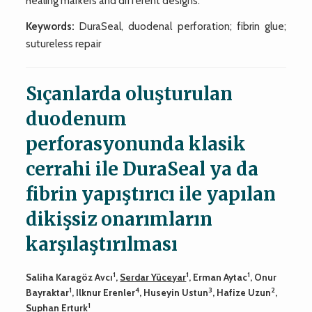
healing markers and different designs.
Keywords:
DuraSeal, duodenal perforation; fibrin glue;
sutureless repair
Sıçanlarda oluşturulan
duodenum
perforasyonunda klasik
cerrahi ile DuraSeal ya da
fibrin yapıştırıcı ile yapılan
dikişsiz onarımların
karşılaştırılması
1
1
1
Saliha Karagöz Avcı
,
Serdar Yüceyar
, Erman Aytac
, Onur
1
4
3
2
Bayraktar
, Ilknur Erenler
, Huseyin Ustun
, Hafize Uzun
,
1
Suphan Erturk