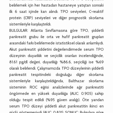
belirlemek için her hastadan hastaneye yatıştan sonraki
ilk 6 saat içinde kan alındı. TPO seviyeleri, C-reaktif
protein (CRP) seviyeleri ve diğer prognostik skorlama
sistemleriyle karşılaştırıldı.
BULGULAR: Atlanta Sınıflamasına göre TPO, şiddetli
pankreatit grubu ile orta ve hafif pankreatit grupları
arasındaki farkı belirlemede istatistiksel olarak anlamlıydı.
Akut pankreatit şiddetini değerlendirmede serum TPO
düzeyinin duyarlılık ve seçicilik oranları incelendiğinde,
81.61 pg/dl değeri, duyarlılığı %86.6, seçiciliği ise %69
olarak belirlendi. Çalışmamızda TPO düzeylerinin şiddetli
pankreatit tespitindeki doğruluğu diğer skorlama
sistemleriyle karşılaştırıldığında, Balthazar skorlama
sisteminin ROC eğrisi analizlerinde ağır pankreatiti
öngörmede en yüksek duyarlılığa (AUC: 0.905) sahip
olduğu tespit edildi (%95 güven aralığı). Öte yandan
serum TPO düzeyi şiddetli akut pankreatitin ikinci en
güçlü göstergesiydi (AUC: 0.831). SONUÇ: Bulgulara göre