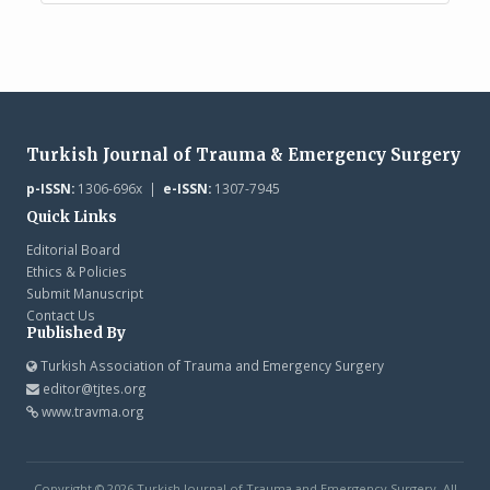
Turkish Journal of Trauma & Emergency Surgery
p-ISSN:
1306-696x |
e-ISSN:
1307-7945
Quick Links
Editorial Board
Ethics & Policies
Submit Manuscript
Contact Us
Published By
Turkish Association of Trauma and Emergency Surgery
editor@tjtes.org
www.travma.org
Copyright © 2026 Turkish Journal of Trauma and Emergency Surgery. All