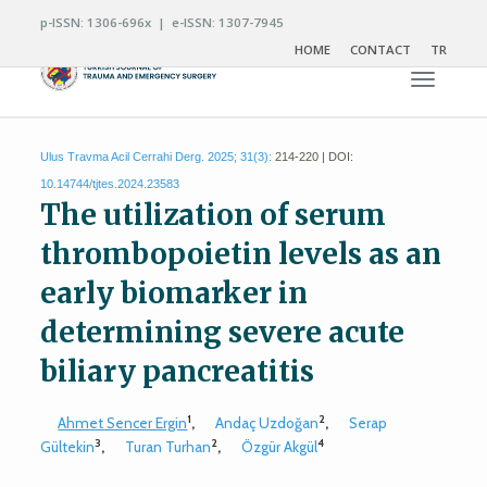
p-ISSN: 1306-696x | e-ISSN: 1307-7945
HOME
CONTACT
TR
Toggle n
Ulus Travma Acil Cerrahi Derg. 2025; 31(3):
214-220 | DOI:
10.14744/tjtes.2024.23583
The utilization of serum
thrombopoietin levels as an
early biomarker in
determining severe acute
biliary pancreatitis
1
2
Ahmet Sencer Ergin
,
Andaç Uzdoğan
,
Serap
3
2
4
Gültekin
,
Turan Turhan
,
Özgür Akgül