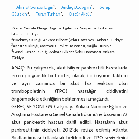
1
2
Ahmet Sencer Ergin
,
Andaç Uzdoğan
,
Serap
3
2
4
Gültekin
,
Turan Turhan
,
Özgür Akgül
1
Genel Cerrahi Kliniği, Bağcılar Eğitim ve Araştırma Hastanesi,
İstanbul-Türkiye
2
Biyokimya Kliniği, Ankara Bilkent Şehir Hastanesi, Ankara-Türkiye
3
Anestezi Kliniği, Marmaris Devlet Hastanesi, Muğla-Türkiye
4
Genel Cerrahi Kliniği, Ankara Bilkent Şehir Hastanesi, Ankara,
Türkiye
AMAÇ: Bu çalışmada, akut biliyer pankreatitli hastalarda
erken prognostik bir belirteç olarak, bir büyüme faktörü
ve aynı zamanda bir akut faz reaktanı olan
trombopoietinin (TPO) hastalığın ciddiyetini
öngörmedeki etkinliğinin belirlenmesi amaçlandı.
GEREÇ VE YÖNTEM: Çalışmaya Ankara Numune Eğitim ve
Araştırma Hastanesi Genel Cerrahi Bölümü'ne başvuran 72
akut pankreatit hastası dahil edildi. Hastaların akut
pankreatitinin ciddiyeti, 2012'de revize edilmiş Atlanta
Sınıflandırması kullanılarak belirlendi ve TPO seviyelerini