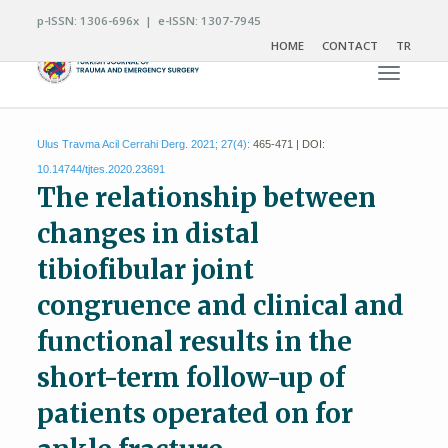
p-ISSN: 1306-696x | e-ISSN: 1307-7945
HOME
CONTACT
TR
Toggle n
Ulus Travma Acil Cerrahi Derg. 2021; 27(4):
465-471 | DOI:
10.14744/tjtes.2020.23691
The relationship between
changes in distal
tibiofibular joint
congruence and clinical and
functional results in the
short-term follow-up of
patients operated on for