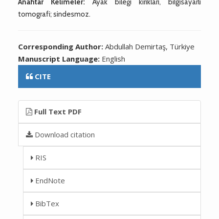
Anahtar Kelimeler:
Ayak bileği kırıkları, bilgisayarlı
tomografi; sindesmoz.
Corresponding Author:
Abdullah Demirtaş, Türkiye
Manuscript Language:
English
CITE
Full Text PDF
Download citation
RIS
EndNote
BibTex