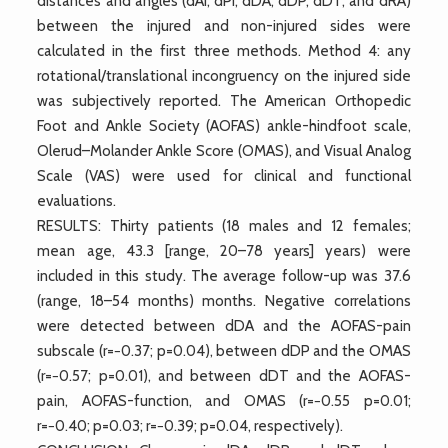
distances and angles (dAI, dPI, dDA, dDP, dDT, and dRA)
between the injured and non-injured sides were
calculated in the first three methods. Method 4: any
rotational/translational incongruency on the injured side
was subjectively reported. The American Orthopedic
Foot and Ankle Society (AOFAS) ankle-hindfoot scale,
Olerud–Molander Ankle Score (OMAS), and Visual Analog
Scale (VAS) were used for clinical and functional
evaluations.
RESULTS: Thirty patients (18 males and 12 females;
mean age, 43.3 [range, 20–78 years] years) were
included in this study. The average follow-up was 37.6
(range, 18–54 months) months. Negative correlations
were detected between dDA and the AOFAS-pain
subscale (r=−0.37; p=0.04), between dDP and the OMAS
(r=−0.57; p=0.01), and between dDT and the AOFAS-
pain, AOFAS-function, and OMAS (r=−0.55 p=0.01;
r=−0.40; p=0.03; r=−0.39; p=0.04, respectively).