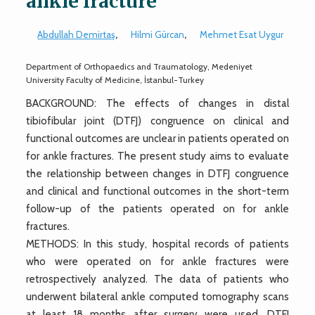
ankle fracture
Abdullah Demirtaş
,
Hilmi Gürcan
,
Mehmet Esat Uygur
Department of Orthopaedics and Traumatology, Medeniyet
University Faculty of Medicine, İstanbul-Turkey
BACKGROUND: The effects of changes in distal
tibiofibular joint (DTFJ) congruence on clinical and
functional outcomes are unclear in patients operated on
for ankle fractures. The present study aims to evaluate
the relationship between changes in DTFJ congruence
and clinical and functional outcomes in the short-term
follow-up of the patients operated on for ankle
fractures.
METHODS: In this study, hospital records of patients
who were operated on for ankle fractures were
retrospectively analyzed. The data of patients who
underwent bilateral ankle computed tomography scans
at least 18 months after surgery were used. DTFJ