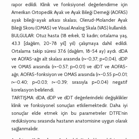
rapor edildi. Klinik ve fonksiyonel değerlendirme için
Amerikan Ortopedik Ayak ve Ayak Bileği Derneği (AOFAS)
ayak bileği-ayak arkası skalası, Olerud-Molander Ayak
Bileği Skoru (OMAS) ve Visual Analog Skala (VAS) kullanıldı.
BULGULAR: Otuz hasta (18 erkek, 12 kadın; ortalama yaş,
43.3 [dağılım, 20-78 yıl] yıl) çalışmaya dahil edildi.
Ortalama takip süresi 37.6 (dağılım, 18-54 ay) aydı. dDA
ve AOFAS-ağrı alt skalası arasında (r=-0,37; p=0,04), dDP
ve OMAS arasında (r=-0.57; p=0.01) ve dDT ve AOFAS-
ağrı, AOFAS-fonksiyon ve OMAS arasında (r=-0.55 p=0.01;
r=-0.40; p=0.03; r=-0.39; sırasıyla p=0.04) negatif
korelasyon belirlendi.
TARTIŞMA: dDA, dDP ve dDT değerlerindeki değişiklikler
klinik ve fonksiyonel sonuçları etkilemektedir. Daha iyi
sonuçlar elde etmek için bu parametreler DTFE'nin
redüksiyonu sırasında hastanın anatomisine uygun olarak
sağlanmalıdır.