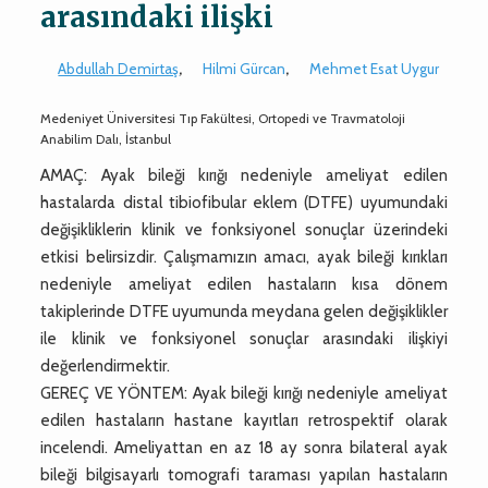
arasındaki ilişki
Abdullah Demirtaş
,
Hilmi Gürcan
,
Mehmet Esat Uygur
Medeniyet Üniversitesi Tıp Fakültesi, Ortopedi ve Travmatoloji
Anabilim Dalı, İstanbul
AMAÇ: Ayak bileği kırığı nedeniyle ameliyat edilen
hastalarda distal tibiofibular eklem (DTFE) uyumundaki
değişikliklerin klinik ve fonksiyonel sonuçlar üzerindeki
etkisi belirsizdir. Çalışmamızın amacı, ayak bileği kırıkları
nedeniyle ameliyat edilen hastaların kısa dönem
takiplerinde DTFE uyumunda meydana gelen değişiklikler
ile klinik ve fonksiyonel sonuçlar arasındaki ilişkiyi
değerlendirmektir.
GEREÇ VE YÖNTEM: Ayak bileği kırığı nedeniyle ameliyat
edilen hastaların hastane kayıtları retrospektif olarak
incelendi. Ameliyattan en az 18 ay sonra bilateral ayak
bileği bilgisayarlı tomografi taraması yapılan hastaların