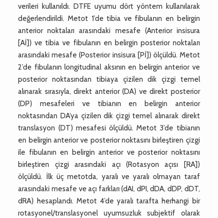
verileri kullanıldı. DTFE uyumu dört yöntem kullanılarak
değerlendirildi. Metot 1’de tibia ve fibulanın en belirgin
anterior noktaları arasındaki mesafe (Anterior insisura
[Aİ]) ve tibia ve fibulanın en belirgin posterior noktaları
arasındaki mesafe (Posterior insisura [Pİ]) ölçüldü. Metot
2’de fibulanın longitudinal aksının en belirgin anterior ve
posterior noktasından tibiaya çizilen dik çizgi temel
alınarak sırasıyla, direkt anterior (DA) ve direkt posterior
(DP) mesafeleri ve tibianın en belirgin anterior
noktasından DA’ya çizilen dik çizgi temel alınarak direkt
translasyon (DT) mesafesi ölçüldü. Metot 3’de tibianın
en belirgin anterior ve posterior noktasını birleştiren çizgi
ile fibulanın en belirgin anterior ve posterior noktasını
birleştiren çizgi arasındaki açı (Rotasyon açısı [RA])
ölçüldü. İlk üç metotda, yaralı ve yaralı olmayan taraf
arasındaki mesafe ve açı farkları (dAI, dPI, dDA, dDP, dDT,
dRA) hesaplandı. Metot 4’de yaralı tarafta herhangi bir
rotasyonel/translasyonel uyumsuzluk subjektif olarak