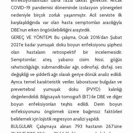
enfeksiyonlarından daha fazla dikkat gerektirir. Ancak
COVID-19 pandemisi döneminde izolasyon yönergeleri
nedeniyle birçok zorluk yaşanmıştır. Acil serviste ilk
karşılaşıldığında var olan hasta semptomları aracılığıyla
DBE’nun erken öngörülebilirliğini araştırdık.
GEREÇ VE YÖNTEM: Bu çalışma, Ocak 2016’dan Şubat
2021’e kadar yumuşak doku boyun enfeksiyonu şüphesi
olan hastaların retrospektif bir incelemesidir.
Semptomlar; ateş, yabancı cisim hissi, göğüs
rahatsızlığı/ağrı, submandibular ağrı, odinofaji, disfaji, ses
değişikliği ve şiddetli ağrı olarak geriye dönük analiz edildi.
Ayrıca temel karakteristik veriler, laboratuvar bulguları ve
prevertebral yumuşak doku (PVYD) kalınlığı
değerlendirildi. Bilgisayarlı tomografi (BT) ile DBE ve diğer
boyun enfeksiyonları teşhis edildi. Derin boyun
enfeksiyonunu öngörmek üzere bağımsız faktörleri
belirlemek için lojistik regresyon analizi yapıldı.
BULGULAR: Çalışmaya alınan 793 hastanın 267’sine