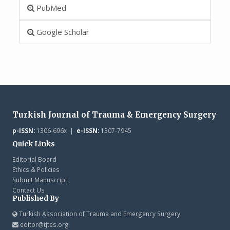
PubMed
Google Scholar
Turkish Journal of Trauma & Emergency Surgery
p-ISSN:
1306-696x |
e-ISSN:
1307-7945
Quick Links
Editorial Board
Ethics & Policies
Submit Manuscript
Contact Us
Published By
Turkish Association of Trauma and Emergency Surgery
editor@tjtes.org