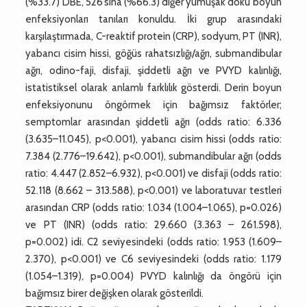
(%33.7) DBE, 526’sına (%66.3) diğer yumuşak doku boyun
enfeksiyonları tanıları konuldu. İki grup arasındaki
karşılaştırmada, C-reaktif protein (CRP), sodyum, PT (INR),
yabancı cisim hissi, göğüs rahatsızlığı/ağrı, submandibular
ağrı, odino-faji, disfaji, şiddetli ağrı ve PVYD kalınlığı,
istatistiksel olarak anlamlı farklılık gösterdi. Derin boyun
enfeksiyonunu öngörmek için bağımsız faktörler;
semptomlar arasından şiddetli ağrı (odds ratio: 6.336
(3.635–11.045), p<0.001), yabancı cisim hissi (odds ratio:
7.384 (2.776–19.642), p<0.001), submandibular ağrı (odds
ratio: 4.447 (2.852–6.932), p<0.001) ve disfaji (odds ratio:
52.118 (8.662 – 313.588), p<0.001) ve laboratuvar testleri
arasından CRP (odds ratio: 1.034 (1.004–1.065), p=0.026)
ve PT (INR) (odds ratio: 29.660 (3.363 – 261.598),
p=0.002) idi. C2 seviyesindeki (odds ratio: 1.953 (1.609–
2.370), p<0.001) ve C6 seviyesindeki (odds ratio: 1.179
(1.054–1.319), p=0.004) PVYD kalınlığı da öngörü için
bağımsız birer değişken olarak gösterildi.