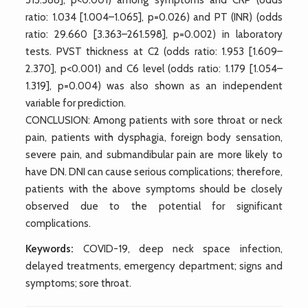
ratio: 1.034 [1.004–1.065], p=0.026) and PT (INR) (odds
ratio: 29.660 [3.363–261.598], p=0.002) in laboratory
tests. PVST thickness at C2 (odds ratio: 1.953 [1.609–
2.370], p<0.001) and C6 level (odds ratio: 1.179 [1.054–
1.319], p=0.004) was also shown as an independent
variable for prediction.
CONCLUSION: Among patients with sore throat or neck
pain, patients with dysphagia, foreign body sensation,
severe pain, and submandibular pain are more likely to
have DN. DNI can cause serious complications; therefore,
patients with the above symptoms should be closely
observed due to the potential for significant
complications.
Keywords:
COVID-19, deep neck space infection,
delayed treatments, emergency department; signs and
symptoms; sore throat.