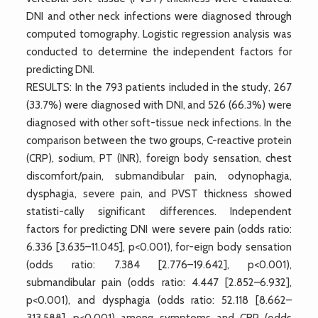
DNI and other neck infections were diagnosed through
computed tomography. Logistic regression analysis was
conducted to determine the independent factors for
predicting DNI.
RESULTS: In the 793 patients included in the study, 267
(33.7%) were diagnosed with DNI, and 526 (66.3%) were
diagnosed with other soft-tissue neck infections. In the
comparison between the two groups, C-reactive protein
(CRP), sodium, PT (INR), foreign body sensation, chest
discomfort/pain, submandibular pain, odynophagia,
dysphagia, severe pain, and PVST thickness showed
statisti-cally significant differences. Independent
factors for predicting DNI were severe pain (odds ratio:
6.336 [3.635–11.045], p<0.001), for-eign body sensation
(odds ratio: 7.384 [2.776–19.642], p<0.001),
submandibular pain (odds ratio: 4.447 [2.852–6.932],
p<0.001), and dysphagia (odds ratio: 52.118 [8.662–
313.588], p<0.001) among symptoms and CRP (odds