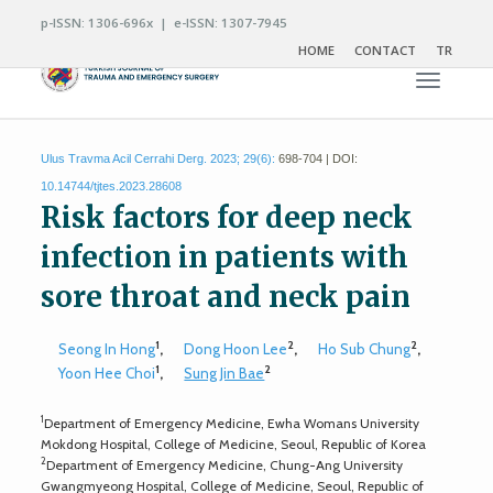
p-ISSN: 1306-696x | e-ISSN: 1307-7945
HOME
CONTACT
TR
Toggle n
Ulus Travma Acil Cerrahi Derg. 2023; 29(6):
698-704 | DOI:
10.14744/tjtes.2023.28608
Risk factors for deep neck
infection in patients with
sore throat and neck pain
1
2
2
Seong In Hong
,
Dong Hoon Lee
,
Ho Sub Chung
,
1
2
Yoon Hee Choi
,
Sung Jin Bae
1
Department of Emergency Medicine, Ewha Womans University
Mokdong Hospital, College of Medicine, Seoul, Republic of Korea
2
Department of Emergency Medicine, Chung-Ang University
Gwangmyeong Hospital, College of Medicine, Seoul, Republic of