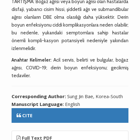
TARTIŞMA: Boğaz ağrısı veya boyun ağrısı olan hastalarda
disfaji, yabancı cisim hissi, şiddetli ağrı ve submandibular
ağrısı olanların DBE olma olasılığı daha yüksektir. Derin
boyun enfeksiyonu ciddi komplikasyonlara neden olabilir;
bu nedenle, yukarıdaki semptomlara sahip hastalar
önemli kompli-kasyon potansiyeli nedeniyle yakından
izlenmelidir.
Anahtar Kelimeler:
Acil servis, belirti ve bulgular, boğaz
ağrısı, COVID-19; derin boyun enfeksiyonu; gecikmiş
tedaviler.
Corresponding Author:
Sung Jin Bae, Korea-South
Manuscript Language:
English
CITE
Full Text PDF