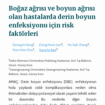
Boğaz ağrısı ve boyun ağrısı
olan hastalarda derin boyun
enfeksiyonu için risk
faktörleri
1
2
2
Seong In Hong
,
Dong Hoon Lee
,
Ho Sub Chung
,
1
2
Yoon Hee Choi
,
Sung Jin Bae
1
Ewha Womans Üniversitesi Mokdong Hastanesi, Acil Tıp Bölümü,
Seoul, Güney Kore
2
Gwangmyeong Üniversitesi Gwangmyeong Hastanesi, Acil Tıp
Bölümü, Seoul, Güney Kore
AMAÇ: Derin boyun enfeksiyonu (DBE), enfeksiyonun
hızla yayılarak ciddi komplikasyonlara neden olma
ihtimalinden dolayı potansiyel olarak yaşamı tehdit eden
bir durumdur. Bu nedenle, diğer boyun