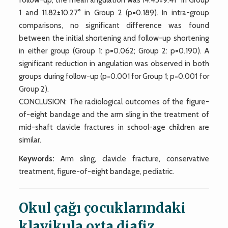
1 and 11.82±10.27° in Group 2 (p=0.189). In intra-group
comparisons, no significant difference was found
between the initial shortening and follow-up shortening
in either group (Group 1: p=0.062; Group 2: p=0.190). A
significant reduction in angulation was observed in both
groups during follow-up (p=0.001 for Group 1; p=0.001 for
Group 2).
CONCLUSION: The radiological outcomes of the figure-
of-eight bandage and the arm sling in the treatment of
mid-shaft clavicle fractures in school-age children are
similar.
Keywords:
Arm sling, clavicle fracture, conservative
treatment, figure-of-eight bandage, pediatric.
Okul çağı çocuklarındaki
klavikula orta diafiz