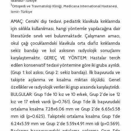
İstanbul-Türkiye
5
Ortopedi ve Travmatoloji Kliniği, Medicana International Hastanesi,
Izmir-Türkiye
AMAÇ: Cerrahi dışı tedavi, pediatrik klavikula kırıklarında
için sıklıkla kullanılması, hangi yöntemle yapılacağına dair
literatürde sınırlı veri bulunmaktadır. Çalışmanın amacı,
okul çağı çocuklarındaki klavikula orta diafiz kırıklarında
sekiz bandajı ve kol askısının radyolojik sonuçlarını
karşılaştırmaktır. GEREÇ VE YÖNTEM: Hastalar tercih
edilen konservatif tedavi yöntemine göre iki gruba ayrıldı.
(Grup 1: kol askısı, Grup 2: sekiz bandajı). İlk başvuruda ve
takipte açılanma ve kısalma miktarı ölçüldü. Genel
özellikler ve radyolojik veriler iki grup arasında karşılaştırıldı.
BULGULAR: Grup 1'de 10 kız ve 10 erkek, Grup 2'de ise 12
kız ve 17 erkek vardı (p=0.761). Grup 1'de ilk başvurudaki
ortalama kısalma 7.28±6.06 mm ve Grup 2'de 6.65±5.58
mm idi (p=0.625). Takipteki ortalama kısalma Grup 1'de
6.24±5.59 mm ve Grup 2'de 5.59±4.91 mm idi (p=0.569).
Başlangıç başvurusundaki ortalama açılanma Grup 1'de