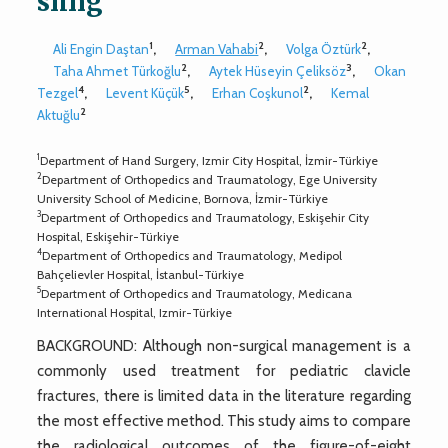
sling
1
2
2
Ali Engin Daştan
,
Arman Vahabi
,
Volga Öztürk
,
2
3
Taha Ahmet Türkoğlu
,
Aytek Hüseyin Çeliksöz
,
Okan
4
5
2
Tezgel
,
Levent Küçük
,
Erhan Coşkunol
,
Kemal
2
Aktuğlu
1
Department of Hand Surgery, Izmir City Hospital, İzmir-Türkiye
2
Department of Orthopedics and Traumatology, Ege University
University School of Medicine, Bornova, İzmir-Türkiye
3
Department of Orthopedics and Traumatology, Eskişehir City
Hospital, Eskişehir-Türkiye
4
Department of Orthopedics and Traumatology, Medipol
Bahçelievler Hospital, İstanbul-Türkiye
5
Department of Orthopedics and Traumatology, Medicana
International Hospital, Izmir-Türkiye
BACKGROUND: Although non-surgical management is a
commonly used treatment for pediatric clavicle
fractures, there is limited data in the literature regarding
the most effective method. This study aims to compare
the radiological outcomes of the figure-of-eight