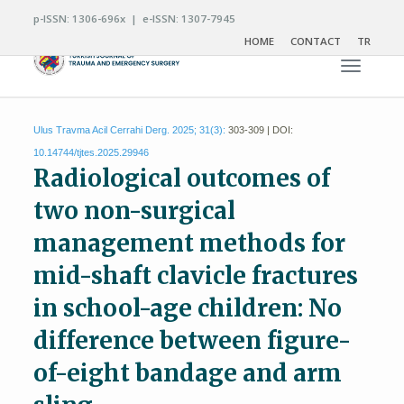
p-ISSN: 1306-696x | e-ISSN: 1307-7945
HOME
CONTACT
TR
Toggle n
Ulus Travma Acil Cerrahi Derg. 2025; 31(3):
303-309 | DOI:
10.14744/tjtes.2025.29946
Radiological outcomes of
two non-surgical
management methods for
mid-shaft clavicle fractures
in school-age children: No
difference between figure-
of-eight bandage and arm