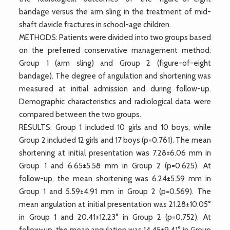
bandage versus the arm sling in the treatment of mid-
shaft clavicle fractures in school-age children.
METHODS: Patients were divided into two groups based
on the preferred conservative management method:
Group 1 (arm sling) and Group 2 (figure-of-eight
bandage). The degree of angulation and shortening was
measured at initial admission and during follow-up.
Demographic characteristics and radiological data were
compared between the two groups.
RESULTS: Group 1 included 10 girls and 10 boys, while
Group 2 included 12 girls and 17 boys (p=0.761). The mean
shortening at initial presentation was 7.28±6.06 mm in
Group 1 and 6.65±5.58 mm in Group 2 (p=0.625). At
follow-up, the mean shortening was 6.24±5.59 mm in
Group 1 and 5.59±4.91 mm in Group 2 (p=0.569). The
mean angulation at initial presentation was 21.28±10.05°
in Group 1 and 20.41±12.23° in Group 2 (p=0.752). At
follow-up, the mean angulation was 14.45±9.41° in Group