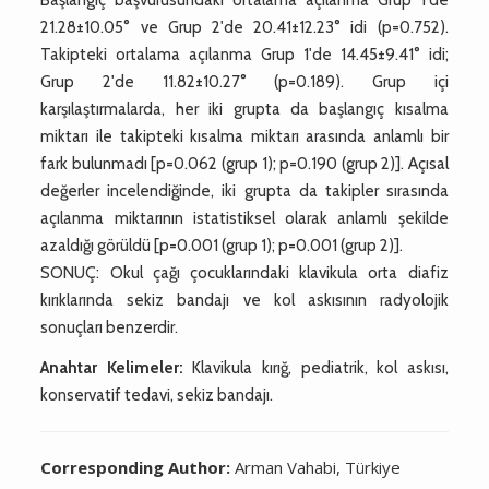
21.28±10.05° ve Grup 2'de 20.41±12.23° idi (p=0.752).
Takipteki ortalama açılanma Grup 1'de 14.45±9.41° idi;
Grup 2'de 11.82±10.27° (p=0.189). Grup içi
karşılaştırmalarda, her iki grupta da başlangıç kısalma
miktarı ile takipteki kısalma miktarı arasında anlamlı bir
fark bulunmadı [p=0.062 (grup 1); p=0.190 (grup 2)]. Açısal
değerler incelendiğinde, iki grupta da takipler sırasında
açılanma miktarının istatistiksel olarak anlamlı şekilde
azaldığı görüldü [p=0.001 (grup 1); p=0.001 (grup 2)].
SONUÇ: Okul çağı çocuklarındaki klavikula orta diafiz
kırıklarında sekiz bandajı ve kol askısının radyolojik
sonuçları benzerdir.
Anahtar Kelimeler:
Klavikula kırığ, pediatrik, kol askısı,
konservatif tedavi, sekiz bandajı.
Corresponding Author:
Arman Vahabi, Türkiye