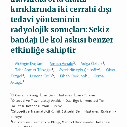
kırıklarında iki cerrahi dışı
tedavi yönteminin
radyolojik sonuçları: Sekiz
bandajı ile kol askısı benzer
etkinliğe sahiptir
1
2
2
Ali Engin Daştan
,
Arman Vahabi
,
Volga Öztürk
,
2
3
Taha Ahmet Türkoğlu
,
Aytek Hüseyin Çeliksöz
,
Okan
4
5
2
Tezgel
,
Levent Küçük
,
Erhan Coşkunol
,
Kemal
2
Aktuğlu
1
El Cerrahisi Kliniği, İzmir Şehir Hastanesi, İzmir-Türkiye
2
Ortopedi ve Travmatoloji Anabilim Dalı, Ege Üniversitesi Tıp
Fakültesi Hastanesi, İzmir-Türkiye
3
Ortopedi ve Travmatoloji Kliniği, Eskişehir Şehir Hastanesi, Eskişehir-
Türkiye
4
Ortopedi ve Travmatoloji Kliniği, Medipol Bahçelievler Hastanesi,