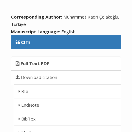
Corresponding Author:
Muhammet Kadri Çolakoğlu,
Türkiye
Manuscript Language:
English
CITE
Full Text PDF
Download citation
RIS
EndNote
BibTex