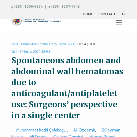
p-ISSN: 1306-696x | e-ISSN: 1307-7945
HOME
CONTACT
TR
Toggle n
Ulus Travma Acil Cerrahi Derg. 2020; 26(1):
50-54 | DOI:
10.14744/tjtes.2019.32485
Spontaneous abdomen and
abdominal wall hematomas
due to
anticoagulant/antiplatelet
use: Surgeons’ perspective
in a single center
Muhammet Kadri Çolakoğlu
,
Ali Özdemir
,
Süleyman
Kalcan
,
Ali Demir
,
Gökhan Demiral
,
Ahmet Pergel