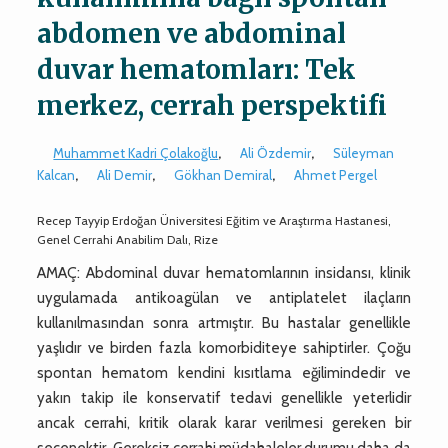
abdomen ve abdominal
duvar hematomları: Tek
merkez, cerrah perspektifi
Muhammet Kadri Çolakoğlu
,
Ali Özdemir
,
Süleyman
Kalcan
,
Ali Demir
,
Gökhan Demiral
,
Ahmet Pergel
Recep Tayyip Erdoğan Üniversitesi Eğitim ve Araştırma Hastanesi,
Genel Cerrahi Anabilim Dalı, Rize
AMAÇ: Abdominal duvar hematomlarının insidansı, klinik
uygulamada antikoagülan ve antiplatelet ilaçların
kullanılmasından sonra artmıştır. Bu hastalar genellikle
yaşlıdır ve birden fazla komorbiditeye sahiptirler. Çoğu
spontan hematom kendini kısıtlama eğilimindedir ve
yakın takip ile konservatif tedavi genellikle yeterlidir
ancak cerrahi, kritik olarak karar verilmesi gereken bir
seçenektir. Gereksiz cerrahi müdahaleler durumu daha da