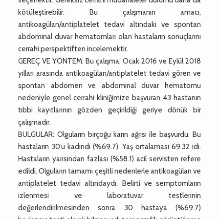
kötüleştirebilir. Bu çalışmanın amacı,
antikoagülan/antiplatelet tedavi altındaki ve spontan
abdominal duvar hematomları olan hastaların sonuçlarını
cerrahi perspektiften incelemektir.
GEREÇ VE YÖNTEM: Bu çalışma, Ocak 2016 ve Eylül 2018
yılları arasında antikoagülan/antiplatelet tedavi gören ve
spontan abdomen ve abdominal duvar hematomu
nedeniyle genel cerrahi kliniğimize başvuran 43 hastanın
tıbbi kayıtlarının gözden geçirildiği geriye dönük bir
çalışmadır.
BULGULAR: Olguların birçoğu karın ağrısı ile başvurdu. Bu
hastaların 30’u kadındı (%69.7). Yaş ortalaması 69.32 idi.
Hastaların yarısından fazlası (%58.1) acil servisten refere
edildi. Olguların tamamı çeşitli nedenlerle antikoagülan ve
antiplatelet tedavi altındaydı. Belirti ve semptomların
izlenmesi ve laboratuvar testlerinin
değerlendirilmesinden sonra 30 hastaya (%69.7)