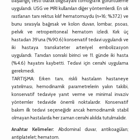
başlangıç testi olarak bilgisayarlı tomografik görüntüleme
uygulandı. USG ve MRI kullanılan diğer yöntemlerdi. En sık
rastlanan tanı rektus kılıf hematomuydu (n=16; %37.2) ve
bunu sırasıyla bağırsak ve kolon duvarı, lombar, psoas,
pelvik ve retroperitoneal hematom izledi. Kırk üç
hastadan 39’una (%90.6) konservatif tedavi uygulandı ve
iki hastaya transkateter arteriyel embolizasyon
uygulandı. Tanıdan sonraki birinci ve 11. günde iki hasta
(%4.6) hayatını kaybetti. Tedavi için cerrahi uygulama
gerekmedi.
TARTIŞMA: Erken tanı, riskli hastaların hastaneye
yatırılması, hemodinamik parametrelerin yakın takibi,
konservatif tedaviye yanıt verme ve minimal invaziv
yöntemler tedavide önemli noktalardır. Konservatif
bakım ilk tedavi seçeneğidir ancak hemodinamik stabil
olmayan hastalarda her zaman cerrahi akılda tutulmalıdır.
Anahtar Kelimeler:
Abdominal duvar, antikoagülan;
antiplatelet; hematom.