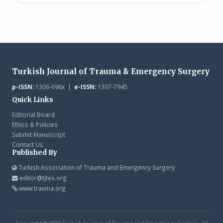
Turkish Journal of Trauma & Emergency Surgery
p-ISSN:
1306-696x |
e-ISSN:
1307-7945
Quick Links
Editorial Board
Ethics & Policies
Submit Manuscript
Contact Us
Published By
Turkish Association of Trauma and Emergency Surgery
editor@tjtes.org
www.travma.org