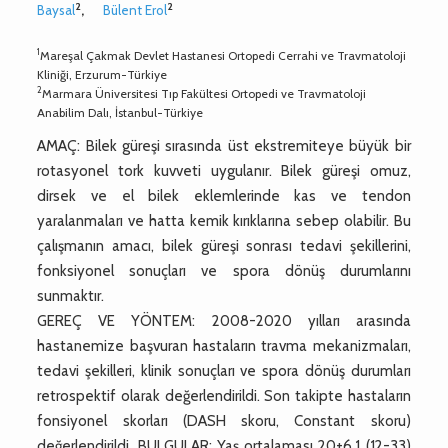
2
2
Baysal
,
Bülent Erol
1
Mareşal Çakmak Devlet Hastanesi Ortopedi Cerrahi ve Travmatoloji
Kliniği, Erzurum-Türkiye
2
Marmara Üniversitesi Tıp Fakültesi Ortopedi ve Travmatoloji
Anabilim Dalı, İstanbul-Türkiye
AMAÇ: Bilek güreşi sırasında üst ekstremiteye büyük bir
rotasyonel tork kuvveti uygulanır. Bilek güreşi omuz,
dirsek ve el bilek eklemlerinde kas ve tendon
yaralanmaları ve hatta kemik kırıklarına sebep olabilir. Bu
çalışmanın amacı, bilek güreşi sonrası tedavi şekillerini,
fonksiyonel sonuçları ve spora dönüş durumlarını
sunmaktır.
GEREÇ VE YÖNTEM: 2008-2020 yılları arasında
hastanemize başvuran hastaların travma mekanizmaları,
tedavi şekilleri, klinik sonuçları ve spora dönüş durumları
retrospektif olarak değerlendirildi. Son takipte hastaların
fonsiyonel skorları (DASH skoru, Constant skoru)
değerlendirildi. BULGULAR: Yaş ortalaması 20±6.1 (12-33)