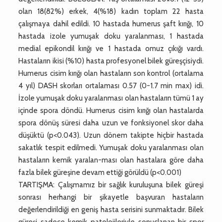
olan 18(82%) erkek, 4(%18) kadın toplam 22 hasta
çalışmaya dahil edildi. 10 hastada humerus şaft kırığı, 10
hastada izole yumuşak doku yaralanması, 1 hastada
medial epikondil kırığı ve 1 hastada omuz çıkığı vardı.
Hastaların ikisi (%10) hasta profesyonel bilek güreşçisiydi.
Humerus cisim kırığı olan hastaların son kontrol (ortalama
4 yıl) DASH skorları ortalaması 0.57 (0-1.7 min max) idi.
İzole yumuşak doku yaralanması olan hastaların tümü 1 ay
içinde spora döndü. Humerus cisim kırığı olan hastalarda
spora dönüş süresi daha uzun ve fonksiyonel skor daha
düşüktü (p<0.043). Uzun dönem takipte hiçbir hastada
sakatlık tespit edilmedi. Yumuşak doku yaralanması olan
hastaların kemik yaralan-ması olan hastalara göre daha
fazla bilek güreşine devam ettiği görüldü (p<0.001)
TARTIŞMA: Çalışmamız bir sağlık kuruluşuna bilek güreşi
sonrası herhangi bir şikayetle başvuran hastaların
değerlendirildiği en geniş hasta serisini sunmaktadır. Bilek
güreşi sadece kemik patolojileriyle sonuçlanan bir spor