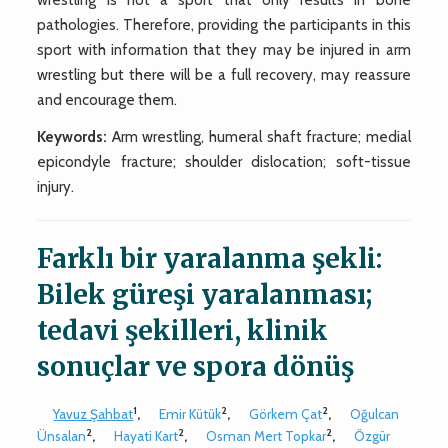
pathologies. Therefore, providing the participants in this
sport with information that they may be injured in arm
wrestling but there will be a full recovery, may reassure
and encourage them.
Keywords:
Arm wrestling, humeral shaft fracture; medial
epicondyle fracture; shoulder dislocation; soft-tissue
injury.
Farklı bir yaralanma şekli:
Bilek güreşi yaralanması;
tedavi şekilleri, klinik
sonuçlar ve spora dönüş
1
2
2
Yavuz Şahbat
,
Emir Kütük
,
Görkem Çat
,
Oğulcan
2
2
2
Ünsalan
,
Hayati Kart
,
Osman Mert Topkar
,
Özgür