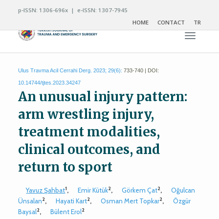
p-ISSN: 1306-696x | e-ISSN: 1307-7945
HOME
CONTACT
TR
Toggle n
Ulus Travma Acil Cerrahi Derg. 2023; 29(6):
733-740 | DOI:
10.14744/tjtes.2023.34247
An unusual injury pattern:
arm wrestling injury,
treatment modalities,
clinical outcomes, and
return to sport
1
2
2
Yavuz Şahbat
,
Emir Kütük
,
Görkem Çat
,
Oğulcan
2
2
2
Ünsalan
,
Hayati Kart
,
Osman Mert Topkar
,
Özgür
2
2
Baysal
,
Bülent Erol