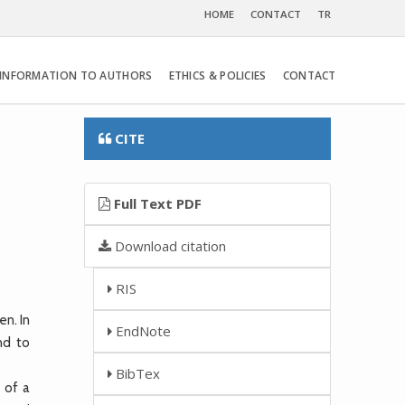
HOME
CONTACT
TR
INFORMATION TO AUTHORS
ETHICS & POLICIES
CONTACT
CITE
Full Text PDF
Download citation
RIS
en. In
EndNote
nd to
BibTex
 of a