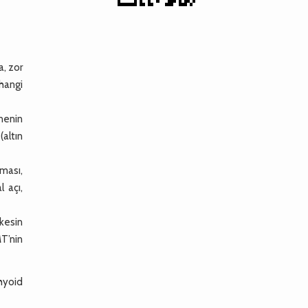
a, zor
hangi
nenin
(altın
aması,
 açı,
kesin
T’nin
hyoid