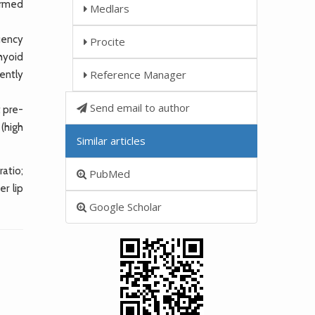
formed
Medlars
uency
Procite
hyoid
Reference Manager
ently
Send email to author
t pre-
 (high
Similar articles
atio;
PubMed
er lip
Google Scholar