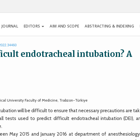
 JOURNAL
EDITORS
AIM AND SCOPE
ABSTRACTING & INDEXING
.2022.34460
ficult endotracheal intubation? A
al University Faculty of Medicine, Trabzon-Türkiye
ubation will be difficult to ensure that necessary precautions are tak
 tests used to predict difficult endotracheal intubation (DEI), a
e.
en May 2015 and January 2016 at department of anesthesiology