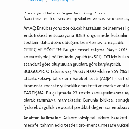
1
Ankara Şehir Hastanesi, Yoğun Bakım Kliniği, Ankara
2
Karadeniz Teknik Üniversitesi Tıp Fakültesi, Anestezi ve Reanimas
AMAÇ: Entübasyonu zor olacak hastaların belirlenmesi, g
endotrakeal entübasyonu (DEI) öngörmede kullanıl
testlerin daha doğru olduğunu belir-lemeyi amaçladık.
GEREÇ VE YÖNTEM: Bu gözlemsel çalışma, Mayıs 2015 ile
anesteziyoloji bölümünde yapıldı (n=501). DEI için kull
standart) göre oluşturulan gruplara göre karşılaştırıldı.
BULGULAR: Ortalama yaş 49.83±14.00 yıldı ve 259 (%51.70)
atlanto-oksi-pital eklem hareket testi (AOJMT), üst d
tiromental mesafe yükseklik oranı testi ve maske ventilas
TARTIŞMA: Bu çalışmada 22 testin karşılaştırılmasına 
olarak tanımlaya-mamaktadır. Bununla birlikte, sonuçl
(yüksek özgüllük ve pozitif prediktif değer) zor entüb
Anahtar Kelimeler:
Atlanto-oksipital eklem hareketi t
mesafe; tahmin edici testler; tiro-mental mesafe yüksekl