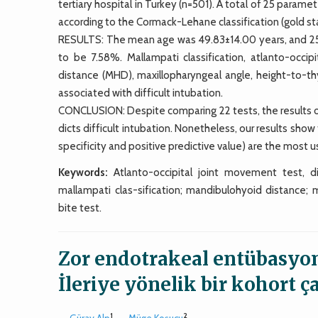
tertiary hospital in Turkey (n=501). A total of 25 para
according to the Cormack-Lehane classification (gold st
RESULTS: The mean age was 49.83±14.00 years, and 259
to be 7.58%. Mallampati classification, atlanto-occi
distance (MHD), maxillopharyngeal angle, height-to-th
associated with difficult intubation.
CONCLUSION: Despite comparing 22 tests, the results obt
dicts difficult intubation. Nonetheless, our results sho
specificity and positive predictive value) are the most us
Keywords:
Atlanto-occipital joint movement test, dif
mallampati clas-sification; mandibulohyoid distance; m
bite test.
Zor endotrakeal entübasyon
İleriye yönelik bir kohort ç
1
2
Güray Alp
,
Müge Koşucu