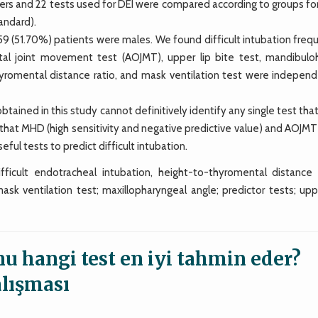
meters and 22 tests used for DEI were compared according to groups 
andard).
 (51.70%) patients were males. We found difficult intubation freq
pital joint movement test (AOJMT), upper lip bite test, mandibulo
yromental distance ratio, and mask ventilation test were independ
ained in this study cannot definitively identify any single test tha
w that MHD (high sensitivity and negative predictive value) and AOJMT
eful tests to predict difficult intubation.
ficult endotracheal intubation, height-to-thyromental distance r
ask ventilation test; maxillopharyngeal angle; predictor tests; upp
u hangi test en iyi tahmin eder?
alışması