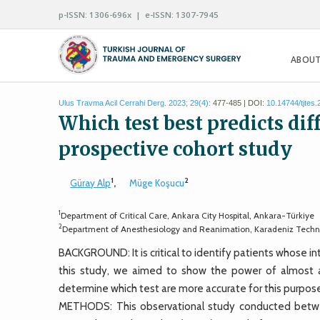
p-ISSN: 1306-696x | e-ISSN: 1307-7945
ABOUT
Ulus Travma Acil Cerrahi Derg. 2023; 29(4):
477-485 | DOI:
10.14744/tjtes
Which test best predicts dif
prospective cohort study
1
2
Güray Alp
,
Müge Koşucu
1
Department of Critical Care, Ankara City Hospital, Ankara-Türkiye
2
Department of Anesthesiology and Reanimation, Karadeniz Technic
BACKGROUND: It is critical to identify patients whose int
this study, we aimed to show the power of almost all
determine which test are more accurate for this purpos
METHODS: This observational study conducted betwe