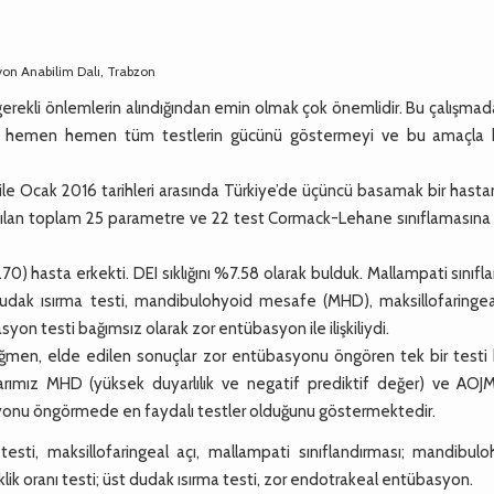
yon Anabilim Dalı, Trabzon
erekli önlemlerin alındığından emin olmak çok önemlidir. Bu çalışmad
an hemen hemen tüm testlerin gücünü göstermeyi ve bu amaçla 
 Ocak 2016 tarihleri arasında Türkiye’de üçüncü basamak bir hasta
anılan toplam 25 parametre ve 22 test Cormack-Lehane sınıflamasına 
 hasta erkekti. DEI sıklığını %7.58 olarak bulduk. Mallampati sınıfl
udak ısırma testi, mandibulohyoid mesafe (MHD), maksillofaringeal
yon testi bağımsız olarak zor entübasyon ile ilişkiliydi.
rağmen, elde edilen sonuçlar zor entübasyonu öngören tek bir testi 
arımız MHD (yüksek duyarlılık ve negatif prediktif değer) ve AOJM
asyonu öngörmede en faydalı testler olduğunu göstermektedir.
esti, maksillofaringeal açı, mallampati sınıflandırması; mandibulo
ik oranı testi; üst dudak ısırma testi, zor endotrakeal entübasyon.