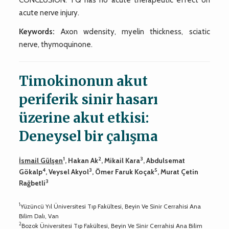
acute nerve injury.
Keywords:
Axon wdensity, myelin thickness, sciatic
nerve, thymoquinone.
Timokinonun akut
periferik sinir hasarı
üzerine akut etkisi:
Deneysel bir çalışma
1
2
3
İsmail Gülşen
, Hakan Ak
, Mikail Kara
, Abdulsemat
4
3
5
Gökalp
, Veysel Akyol
, Ömer Faruk Koçak
, Murat Çetin
3
Rağbetli
1
Yüzüncü Yıl Üniversitesi Tıp Fakültesi, Beyin Ve Sinir Cerrahisi Ana
Bilim Dalı, Van
2
Bozok Üniversitesi Tıp Fakültesi, Beyin Ve Sinir Cerrahisi Ana Bilim