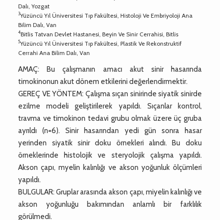
Dalı, Yozgat
3
Yüzüncü Yıl Üniversitesi Tıp Fakültesi, Histoloji Ve Embriyoloji Ana
Bilim Dalı, Van
4
Bitlis Tatvan Devlet Hastanesi, Beyin Ve Sinir Cerrahisi, Bitlis
5
Yüzüncü Yıl Üniversitesi Tıp Fakültesi, Plastik Ve Rekonstruktif
Cerrahi Ana Bilim Dalı, Van
AMAÇ: Bu çalışmanın amacı akut sinir hasarında
timokinonun akut dönem etkilerini değerlendirmektir.
GEREÇ VE YÖNTEM: Çalışma sıçan sinirinde siyatik sinirde
ezilme modeli geliştirilerek yapıldı. Sıçanlar kontrol,
travma ve timokinon tedavi grubu olmak üzere üç gruba
ayrıldı (n=6). Sinir hasarından yedi gün sonra hasar
yerinden siyatik sinir doku örnekleri alındı. Bu doku
örneklerinde histolojik ve steryolojik çalışma yapıldı.
Akson çapı, myelin kalınlığı ve akson yoğunluk ölçümleri
yapıldı.
BULGULAR: Gruplar arasında akson çapı, miyelin kalınlığı ve
akson yoğunluğu bakımından anlamlı bir farklılık
görülmedi.