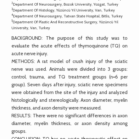
2
Department Of Neurosurgery, Bozok University, Yozgat, Turkey
3
Department Of Histology, Yüzüncü Yıl University, Van, Turkey
4
Department Of Neurosurgery, Tatvan State Hospital, Bitlis, Turkey
5
Department Of Plastic And Reconstructive Surgery, Yüzüncü Yıl
University, Van, Turkey
BACKGROUND: The purpose of this study was to
evaluate the acute effects of thymoquinone (TQ) on
acute nerve injury.
METHODS: A rat model of crush injury of the sciatic
nerve was used. Animals were divided into 3 groups:
control, trauma, and TQ treatment groups (n=6 per
group). Seven days after injury, sciatic nerve specimens
were obtained from the site of the injury and analyzed
histologically and stereologically. Axon diameter, myelin
thickness, and axon density were measured.
RESULTS: There were no significant differences in axon
diameter, myelin thickness, or axon density among
groups.
CONCLUSION: TQ has no acute therapeutic effect on