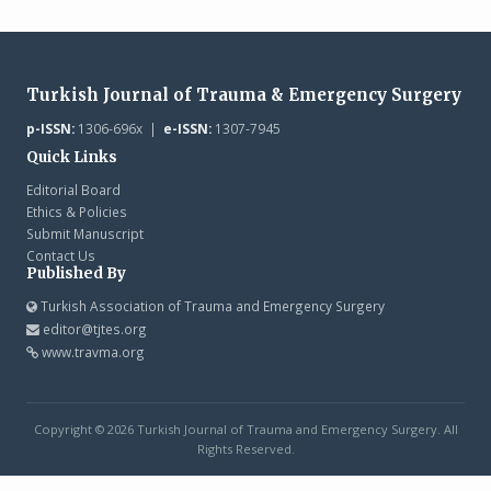
Turkish Journal of Trauma & Emergency Surgery
p-ISSN:
1306-696x |
e-ISSN:
1307-7945
Quick Links
Editorial Board
Ethics & Policies
Submit Manuscript
Contact Us
Published By
Turkish Association of Trauma and Emergency Surgery
editor@tjtes.org
www.travma.org
Copyright © 2026 Turkish Journal of Trauma and Emergency Surgery. All
Rights Reserved.