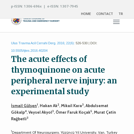
p-ISSN: 1306-696x | e-ISSN: 1307-7945
HOME
CONTACT
TR
Toggle n
Ulus Travma Acil Cerrahi Derg. 2016; 22(6):
526-530 | DOI:
10.5505/tjtes.2016.40204
The acute effects of
thymoquinone on acute
peripheral nerve injury: an
experimental study
1
2
3
İsmail Gülşen
, Hakan Ak
, Mikail Kara
, Abdulsemat
4
3
5
Gökalp
, Veysel Akyol
, Ömer Faruk Koçak
, Murat Çetin
3
Rağbetli
1
Department Of Neurosurgery, Yüzüncü Yıl University, Van, Turkey