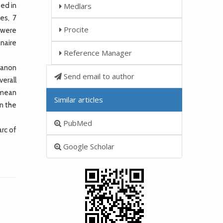
ed in
Medlars
es, 7
Procite
s were
naire
Reference Manager
ranon
Send email to author
erall
 mean
Similar articles
n the
PubMed
arc of
Google Scholar