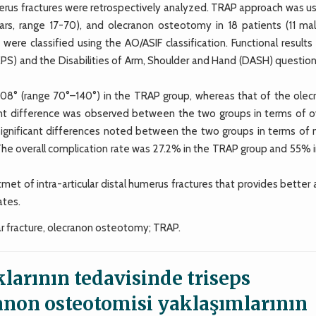
merus fractures were retrospectively analyzed. TRAP approach was us
rs, range 17-70), and olecranon osteotomy in 18 patients (11 mal
were classified using the AO/ASIF classification. Functional result
S) and the Disabilities of Arm, Shoulder and Hand (DASH) question
08° (range 70°–140°) in the TRAP group, whereas that of the olec
ant difference was observed between the two groups in terms of ov
ignificant differences noted between the two groups in terms of
The overall complication rate was 27.2% in the TRAP group and 55% i
t of intra-articular distal humerus fractures that provides better 
ates.
ular fracture, olecranon osteotomy; TRAP.
larının tedavisinde triseps
ranon osteotomisi yaklaşımlarının