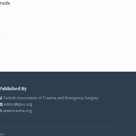
amada
Published By
Turkish Association of Trauma and Emergency Surgery
editor@tjtes.org
www.travma.org
ed.