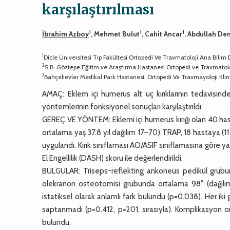
karşılaştırılması
1
1
1
İbrahim Azboy
, Mehmet Bulut
, Cahit Ancar
, Abdullah De
1
Dicle Üniversitesi Tıp Fakültesi Ortopedi Ve Travmatoloji Ana Bilim D
2
S.B. Göztepe Eğitim ve Araştırma Hastanesi Ortopedi ve Travmatoloji
3
Bahçelievler Medikal Park Hastanesi, Ortopedi Ve Travmayoloji Klini
AMAÇ: Eklem içi humerus alt uç kırıklarının tedavisin
yöntemlerinin fonksiyonel sonuçları karşılaştırıldı.
GEREÇ VE YÖNTEM: Eklemi içi humerus kırığı olan 40 hast
ortalama yaş 37.8 yıl dağılım 17–70) TRAP, 18 hastaya (1
uygulandı. Kırık sınıflaması AO/ASIF sınıflamasına göre 
El Engellilik (DASH) skoru ile değerlendirildi.
BULGULAR: Triseps-reflekting ankoneus pedikül grubun
olekranon osteotomisi grubunda ortalama 98° (dağılım 
istatiksel olarak anlamlı fark bulundu (p=0.038). Her ik
saptanmadı (p=0.412, p=201, sırasıyla). Komplikasyon
bulundu.