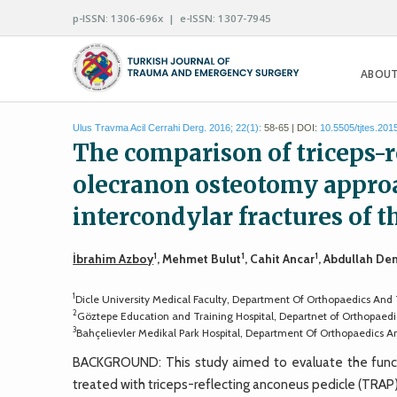
p-ISSN: 1306-696x | e-ISSN: 1307-7945
ABOUT
Ulus Travma Acil Cerrahi Derg. 2016; 22(1):
58-65 | DOI:
10.5505/tjtes.201
The comparison of triceps-r
olecranon osteotomy approa
intercondylar fractures of 
1
1
1
İbrahim Azboy
, Mehmet Bulut
, Cahit Ancar
, Abdullah De
1
Dicle University Medical Faculty, Department Of Orthopaedics And
2
Göztepe Education and Training Hospital, Departnet of Orthopaedi
3
Bahçelievler Medikal Park Hospital, Department Of Orthopaedics A
BACKGROUND: This study aimed to evaluate the functio
treated with triceps-reflecting anconeus pedicle (TRA