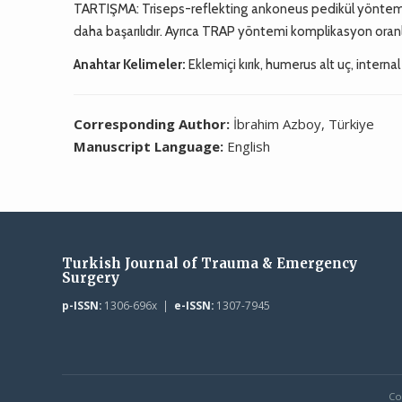
TARTIŞMA: Triseps-reflekting ankoneus pedikül yöntemi
daha başarılıdır. Ayrıca TRAP yöntemi komplikasyon oranl
Anahtar Kelimeler:
Eklemiçi kırık, humerus alt uç, intern
Corresponding Author:
İbrahim Azboy, Türkiye
Manuscript Language:
English
Turkish Journal of Trauma & Emergency
Surgery
p-ISSN:
1306-696x |
e-ISSN:
1307-7945
Co