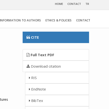
HOME
CONTACT
TR
INFORMATION TO AUTHORS
ETHICS & POLICIES
CONTACT
CITE
Full Text PDF
Download citation
RIS
EndNote
tures
BibTex