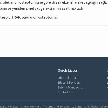
, olekranon osteotomisine göre dirsek eklem hareket açıklığını sağl
arını ve yeniden ameliyat gereksinimini azaltmaktadır.
al tespit, TRAP; olekranon osteotomisi.
Quick Links
Editorial Board
Ethics & Policies
Submit Manuscript
Contact Us
pyright © 2026 Turkish Journal of Trauma and Emergency Surgery. All Rights Reserv