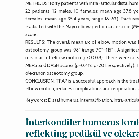
METHODS: Forty patients with intra-articular distal hu
22 patients (12 males, 10 females; mean age 37.8 yea
females; mean age 35.4 years, range 18–62). Fractures 
evaluated with the Mayo elbow performance score (MEP
score.
RESULTS: The overall mean arc of elbow motion was 1
osteotomy group was 98° (range 70°–115°). A signific
mean arc of elbow motion (p=0.038). There were no s
MEPS and DASH scores (p=0.412, p=201, respectively). 
olecranon osteotomy group.
CONCLUSION: TRAP is a succesful approach in the treatme
elbow motion, reduces complications and reoperation r
Keywords:
Distal humerus, internal fixation, intra-artic
İnterkondiler humerus kırık
reflekting pedikül ve olek