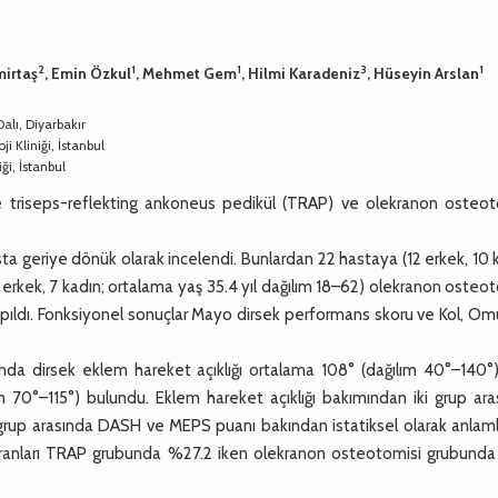
2
1
1
3
1
mirtaş
, Emin Özkul
, Mehmet Gem
, Hilmi Karadeniz
, Hüseyin Arslan
alı, Diyarbakır
 Kliniği, İstanbul
ği, İstanbul
de triseps-reflekting ankoneus pedikül (TRAP) ve olekranon osteot
a geriye dönük olarak incelendi. Bunlardan 22 hastaya (12 erkek, 10 
1 erkek, 7 kadın; ortalama yaş 35.4 yıl dağılım 18–62) olekranon osteo
yapıldı. Fonksiyonel sonuçlar Mayo dirsek performans skoru ve Kol, O
da dirsek eklem hareket açıklığı ortalama 108° (dağılım 40°–140°)
70°–115°) bulundu. Eklem hareket açıklığı bakımından iki grup ara
i grup arasında DASH ve MEPS puanı bakından istatiksel olarak anlaml
 oranları TRAP grubunda %27.2 iken olekranon osteotomisi grubund