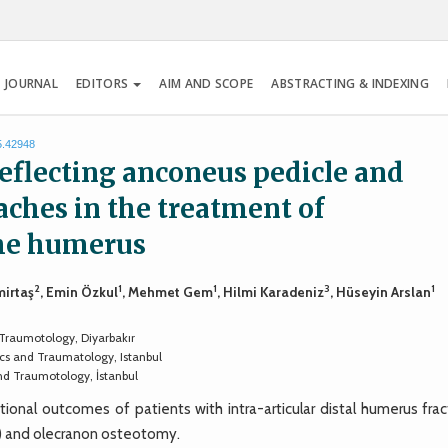
 JOURNAL
EDITORS
AIM AND SCOPE
ABSTRACTING & INDEXING
5.42948
eflecting anconeus pedicle and
ches in the treatment of
the humerus
2
1
1
3
1
mirtaş
, Emin Özkul
, Mehmet Gem
, Hilmi Karadeniz
, Hüseyin Arslan
 Traumotology, Diyarbakır
cs and Traumatology, Istanbul
nd Traumotology, İstanbul
nal outcomes of patients with intra-articular distal humerus frac
P) and olecranon osteotomy.