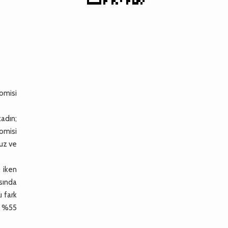
omisi
kadın;
tomisi
muz ve
 iken
sında
ı fark
a %55