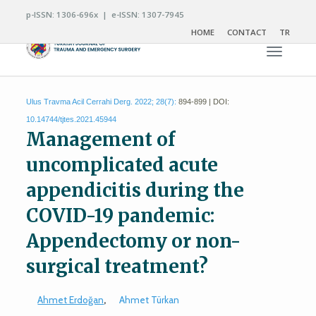
p-ISSN: 1306-696x | e-ISSN: 1307-7945
HOME
CONTACT
TR
Toggle n
Ulus Travma Acil Cerrahi Derg. 2022; 28(7):
894-899 | DOI:
10.14744/tjtes.2021.45944
Management of
uncomplicated acute
appendicitis during the
COVID-19 pandemic:
Appendectomy or non-
surgical treatment?
Ahmet Erdoğan
,
Ahmet Türkan