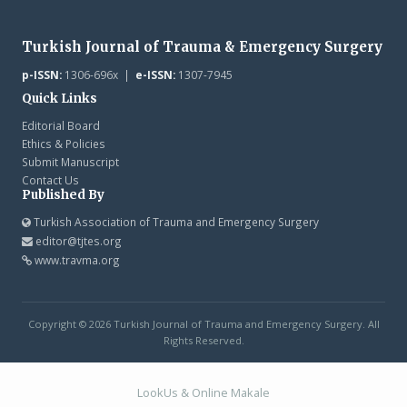
Turkish Journal of Trauma & Emergency Surgery
p-ISSN:
1306-696x |
e-ISSN:
1307-7945
Quick Links
Editorial Board
Ethics & Policies
Submit Manuscript
Contact Us
Published By
Turkish Association of Trauma and Emergency Surgery
editor@tjtes.org
www.travma.org
Copyright © 2026 Turkish Journal of Trauma and Emergency Surgery. All
Rights Reserved.
LookUs
&
Online Makale