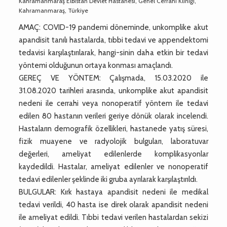
Kahramanmaraş Elbistan Devlet Hastanesi, Genel Cerrahi Kliniği,
Kahramanmaraş, Türkiye
AMAÇ: COVID-19 pandemi döneminde, unkomplike akut
apandisit tanılı hastalarda, tıbbi tedavi ve appendektomi
tedavisi karşılaştırılarak, hangi-sinin daha etkin bir tedavi
yöntemi olduğunun ortaya konması amaçlandı.
GEREÇ VE YÖNTEM: Çalışmada, 15.03.2020 ile
31.08.2020 tarihleri arasında, unkomplike akut apandisit
nedeni ile cerrahi veya nonoperatif yöntem ile tedavi
edilen 80 hastanın verileri geriye dönük olarak incelendi.
Hastaların demografik özellikleri, hastanede yatış süresi,
fizik muayene ve radyolojik bulguları, laboratuvar
değerleri, ameliyat edilenlerde komplikasyonlar
kaydedildi. Hastalar, ameliyat edilenler ve nonoperatif
tedavi edilenler şeklinde iki gruba ayrılarak karşılaştırıldı.
BULGULAR: Kırk hastaya apandisit nedeni ile medikal
tedavi verildi, 40 hasta ise direk olarak apandisit nedeni
ile ameliyat edildi. Tıbbi tedavi verilen hastalardan sekizi