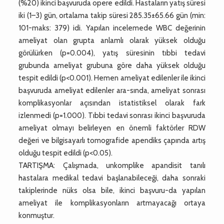
(%20) ikinci başvuruda opere edildi. Hastaların yatış süresi
iki (1–3) gün, ortalama takip süresi 285.35±65.66 gün (min:
101-maks: 379) idi. Yapılan incelemede WBC değerinin
ameliyat olan grupta anlamlı olarak yüksek olduğu
görülürken (p=0.004), yatış süresinin tıbbi tedavi
grubunda ameliyat grubuna göre daha yüksek olduğu
tespit edildi (p<0.001). Hemen ameliyat edilenler ile ikinci
başvuruda ameliyat edilenler ara-sında, ameliyat sonrası
komplikasyonlar açısından istatistiksel olarak fark
izlenmedi (p=1.000). Tıbbi tedavi sonrası ikinci başvuruda
ameliyat olmayı belirleyen en önemli faktörler RDW
değeri ve bilgisayarlı tomografide apendiks çapında artış
olduğu tespit edildi (p<0.05).
TARTIŞMA: Çalışmada, unkomplike apandisit tanılı
hastalara medikal tedavi başlanabileceği, daha sonraki
takiplerinde nüks olsa bile, ikinci başvuru-da yapılan
ameliyat ile komplikasyonların artmayacağı ortaya
konmuştur.