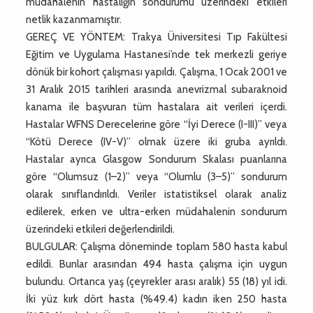
müdahalenin hastalığın sondurumu üzerindeki etkileri
netlik kazanmamıştır.
GEREÇ VE YÖNTEM: Trakya Üniversitesi Tıp Fakültesi
Eğitim ve Uygulama Hastanesi’nde tek merkezli geriye
dönük bir kohort çalışması yapıldı. Çalışma, 1 Ocak 2001 ve
31 Aralık 2015 tarihleri arasında anevrizmal subaraknoid
kanama ile başvuran tüm hastalara ait verileri içerdi.
Hastalar WFNS Derecelerine göre “İyi Derece (I-III)” veya
“Kötü Derece (IV-V)” olmak üzere iki gruba ayrıldı.
Hastalar ayrıca Glasgow Sondurum Skalası puanlarına
göre “Olumsuz (1–2)” veya “Olumlu (3–5)” sondurum
olarak sınıflandırıldı. Veriler istatistiksel olarak analiz
edilerek, erken ve ultra-erken müdahalenin sondurum
üzerindeki etkileri değerlendirildi.
BULGULAR: Çalışma döneminde toplam 580 hasta kabul
edildi. Bunlar arasından 494 hasta çalışma için uygun
bulundu. Ortanca yaş (çeyrekler arası aralık) 55 (18) yıl idi.
İki yüz kırk dört hasta (%49.4) kadın iken 250 hasta