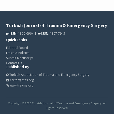
Turkish Journal of Trauma & Emergency Surgery
p-ISSN:
1306-696x |
e-ISSN:
1307-7945
Quick Links
Editorial Board
Ethics & Policies
Submit Manuscript
Contact Us
Published By
Turkish Association of Trauma and Emergency Surgery
editor@tjtes.org
www.travma.org
Copyright © 2026 Turkish Journal of Trauma and Emergency Surgery. All
Rights Reserved.