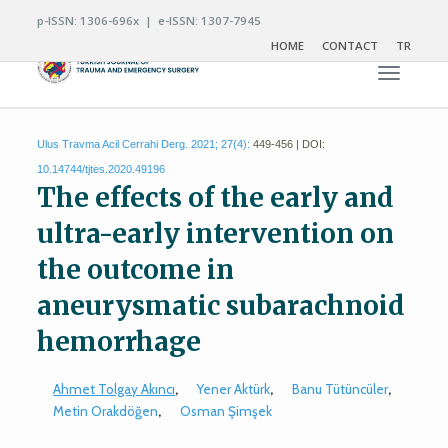
p-ISSN: 1306-696x | e-ISSN: 1307-7945
HOME
CONTACT
TR
Toggle n
Ulus Travma Acil Cerrahi Derg. 2021; 27(4):
449-456 | DOI:
10.14744/tjtes.2020.49196
The effects of the early and
ultra-early intervention on
the outcome in
aneurysmatic subarachnoid
hemorrhage
Ahmet Tolgay Akıncı
,
Yener Aktürk
,
Banu Tütüncüler
,
Metin Orakdöğen
,
Osman Şimşek