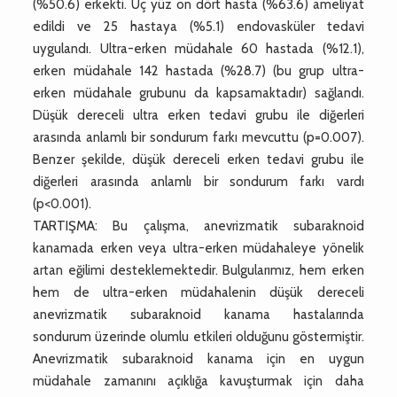
(%50.6) erkekti. Üç yüz on dört hasta (%63.6) ameliyat
edildi ve 25 hastaya (%5.1) endovasküler tedavi
uygulandı. Ultra-erken müdahale 60 hastada (%12.1),
erken müdahale 142 hastada (%28.7) (bu grup ultra-
erken müdahale grubunu da kapsamaktadır) sağlandı.
Düşük dereceli ultra erken tedavi grubu ile diğerleri
arasında anlamlı bir sondurum farkı mevcuttu (p=0.007).
Benzer şekilde, düşük dereceli erken tedavi grubu ile
diğerleri arasında anlamlı bir sondurum farkı vardı
(p<0.001).
TARTIŞMA: Bu çalışma, anevrizmatik subaraknoid
kanamada erken veya ultra-erken müdahaleye yönelik
artan eğilimi desteklemektedir. Bulgularımız, hem erken
hem de ultra-erken müdahalenin düşük dereceli
anevrizmatik subaraknoid kanama hastalarında
sondurum üzerinde olumlu etkileri olduğunu göstermiştir.
Anevrizmatik subaraknoid kanama için en uygun
müdahale zamanını açıklığa kavuşturmak için daha