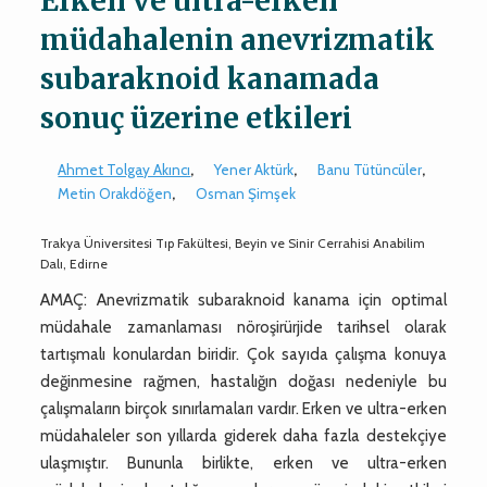
Erken ve ultra-erken
müdahalenin anevrizmatik
subaraknoid kanamada
sonuç üzerine etkileri
Ahmet Tolgay Akıncı
,
Yener Aktürk
,
Banu Tütüncüler
,
Metin Orakdöğen
,
Osman Şimşek
Trakya Üniversitesi Tıp Fakültesi, Beyin ve Sinir Cerrahisi Anabilim
Dalı, Edirne
AMAÇ: Anevrizmatik subaraknoid kanama için optimal
müdahale zamanlaması nöroşirürjide tarihsel olarak
tartışmalı konulardan biridir. Çok sayıda çalışma konuya
değinmesine rağmen, hastalığın doğası nedeniyle bu
çalışmaların birçok sınırlamaları vardır. Erken ve ultra-erken
müdahaleler son yıllarda giderek daha fazla destekçiye
ulaşmıştır. Bununla birlikte, erken ve ultra-erken