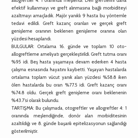
allogreftler 4: 1 oranında meşlendi. Deri greftlerini daha
efektif kullanmayı ve greft alınmasına bağlı morbiditeyi
azaltmayı amaçladık. Majör yanıklı 9 hasta bu yöntemle
tedavi edildi. Greft kazanç oranları ve gerçek greft
genişleme oranının beklenen genişleme oranına olan
yüzdesi hesaplandı.
BULGULAR: Ortalama 16. günde ve toplam 10 oto-
allogreftleme ameliyatı gerçekleştirildi. Greft tutma oranı
%95 idi. Beş hasta yaşamaya devam ederken 4 hasta
çalışma esnasında hayatını kaybetti. Yaşayan hastalarda
ortalama toplam vücut yanık alan yüzdesi %58.8 iken
ölen hastalarda bu oran %77.5 idi. Greft kazanç oranı
%74.8 oldu. Gerçek greft genişleme oranı beklenenin
%43.7’si olarak bulundu.
TARTIŞMA: Bu çalışmada, otogreftler ve allogreftler 4: 1
oranında meşlendiğinde, donör alan morbiditesinin
azaltıldığı ve 8. günde başarılı epitelizasyonun sağlandığı
gösterilmiştir.