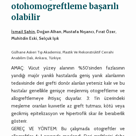
otohomogreftleme başarılı
olabilir
İsmail Şahin
, Doğan Alhan, Mustafa Nışancı, Fırat Özer,
Muhitdin Eski, Selçuk Işık
Gülhane Askeri Tıp Akademisi, Plastik Ve Rekonstrüktif Cerrahi
Anabilim Dalı, Ankara, Türkiye.
AMAÇ: Vücut yüzey alanının %50’sinden fazlasının
yandığı majör yanıklı hastalarda geniş yanık alanlarının
tedavisinde deri grefti donör alanları yetersiz kalır ve bu
hastalar genellikle genişçe meşlenmiş otogreftleme ve
allogreftlemeye ihtiyaç duyarlar. 3: 1’in üzerindeki
meşleme oranları kuvvetle az greft tutması, kötü veya
gecikmiş epitelizasyon ve hipertrofik skar ile beraberlik
gösterir.
GEREÇ VE YÖNTEM: Bu çalışmada otogreftler ve