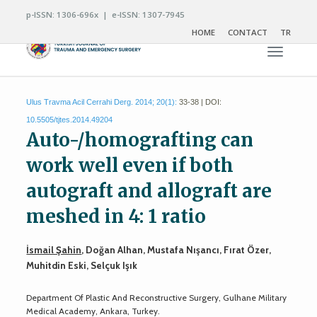
p-ISSN: 1306-696x | e-ISSN: 1307-7945
HOME
CONTACT
TR
Toggle n
Ulus Travma Acil Cerrahi Derg. 2014; 20(1):
33-38 | DOI:
10.5505/tjtes.2014.49204
Auto-/homografting can
work well even if both
autograft and allograft are
meshed in 4: 1 ratio
İsmail Şahin
, Doğan Alhan, Mustafa Nışancı, Fırat Özer,
Muhitdin Eski, Selçuk Işık
Department Of Plastic And Reconstructive Surgery, Gulhane Military
Medical Academy, Ankara, Turkey.