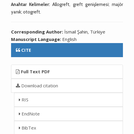
Anahtar Kelimeler:
Allogreft, greft genişlemesi; majör
yanık; otogreft.
Corresponding Author:
İsmail Şahin, Türkiye
Manuscript Language:
English
CITE
Full Text PDF
Download citation
RIS
EndNote
BibTex