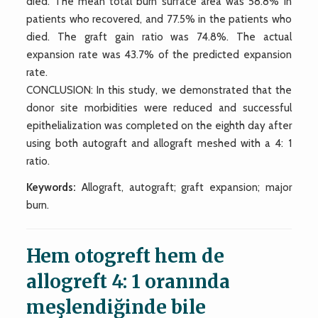
died. The mean total burn surface area was 58.8% in
patients who recovered, and 77.5% in the patients who
died. The graft gain ratio was 74.8%. The actual
expansion rate was 43.7% of the predicted expansion
rate.
CONCLUSION: In this study, we demonstrated that the
donor site morbidities were reduced and successful
epithelialization was completed on the eighth day after
using both autograft and allograft meshed with a 4: 1
ratio.
Keywords:
Allograft, autograft; graft expansion; major
burn.
Hem otogreft hem de
allogreft 4: 1 oranında
meşlendiğinde bile