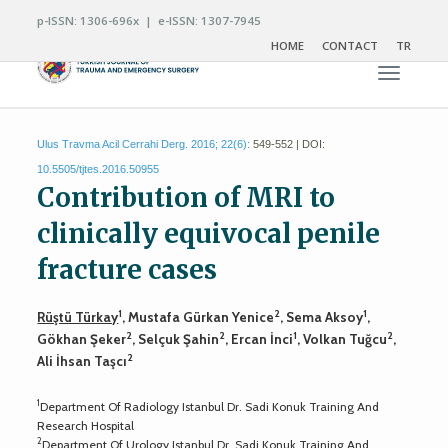
p-ISSN: 1306-696x | e-ISSN: 1307-7945
HOME
CONTACT
TR
Toggle n
Ulus Travma Acil Cerrahi Derg. 2016; 22(6):
549-552 | DOI:
10.5505/tjtes.2016.50955
Contribution of MRI to
clinically equivocal penile
fracture cases
1
2
1
Rüştü Türkay
, Mustafa Gürkan Yenice
, Sema Aksoy
,
2
2
1
2
Gökhan Şeker
, Selçuk Şahin
, Ercan İnci
, Volkan Tuğcu
,
2
Ali İhsan Taşcı
1
Department Of Radiology Istanbul Dr. Sadi Konuk Training And
Research Hospital
2
Department Of Urology Istanbul Dr. Sadi Konuk Training And