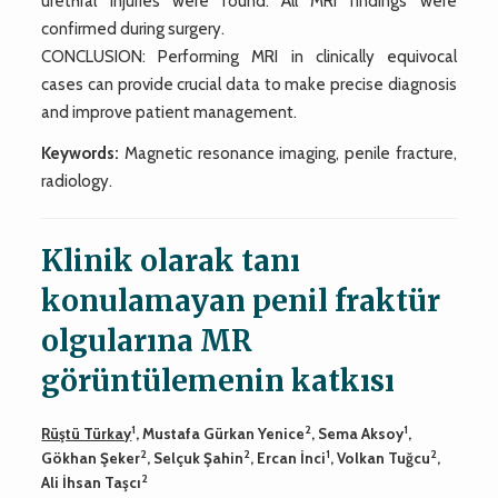
urethral injuries were found. All MRI findings were
confirmed during surgery.
CONCLUSION: Performing MRI in clinically equivocal
cases can provide crucial data to make precise diagnosis
and improve patient management.
Keywords:
Magnetic resonance imaging, penile fracture,
radiology.
Klinik olarak tanı
konulamayan penil fraktür
olgularına MR
görüntülemenin katkısı
1
2
1
Rüştü Türkay
, Mustafa Gürkan Yenice
, Sema Aksoy
,
2
2
1
2
Gökhan Şeker
, Selçuk Şahin
, Ercan İnci
, Volkan Tuğcu
,
2
Ali İhsan Taşcı