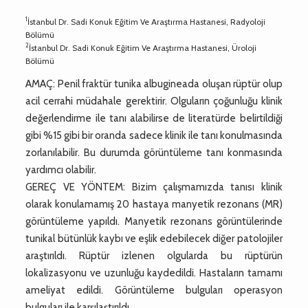
1
İstanbul Dr. Sadi Konuk Eğitim Ve Araştırma Hastanesi, Radyoloji
Bölümü
2
İstanbul Dr. Sadi Konuk Eğitim Ve Araştırma Hastanesi, Üroloji
Bölümü
AMAÇ: Penil fraktür tunika albugineada oluşan rüptür olup
acil cerrahi müdahale gerektirir. Olguların çoğunluğu klinik
değerlendirme ile tanı alabilirse de literatürde belirtildiği
gibi %15 gibi bir oranda sadece klinik ile tanı konulmasında
zorlanılabilir. Bu durumda görüntüleme tanı konmasında
yardımcı olabilir.
GEREÇ VE YÖNTEM: Bizim çalışmamızda tanısı klinik
olarak konulamamış 20 hastaya manyetik rezonans (MR)
görüntüleme yapıldı. Manyetik rezonans görüntülerinde
tunikal bütünlük kaybı ve eşlik edebilecek diğer patolojiler
araştırıldı. Rüptür izlenen olgularda bu rüptürün
lokalizasyonu ve uzunluğu kaydedildi. Hastaların tamamı
ameliyat edildi. Görüntüleme bulguları operasyon
bulguları ile karşılaştırıldı.