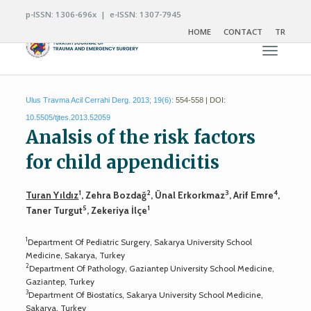
p-ISSN: 1306-696x | e-ISSN: 1307-7945
HOME
CONTACT
TR
Toggle n
Ulus Travma Acil Cerrahi Derg. 2013; 19(6):
554-558 | DOI:
10.5505/tjtes.2013.52059
Analsis of the risk factors
for child appendicitis
1
2
3
4
Turan Yıldız
, Zehra Bozdağ
, Ünal Erkorkmaz
, Arif Emre
,
5
1
Taner Turgut
, Zekeriya İlçe
1
Department Of Pediatric Surgery, Sakarya University School
Medicine, Sakarya, Turkey
2
Department Of Pathology, Gaziantep University School Medicine,
Gaziantep, Turkey
3
Department Of Biostatics, Sakarya University School Medicine,
Sakarya, Turkey