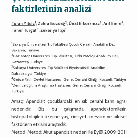
faktirlerinin analizi
1
2
3
4
Turan Yıldız
, Zehra Bozdağ
, Ünal Erkorkmaz
, Arif Emre
,
5
1
Taner Turgut
, Zekeriya İlçe
1
Sakarya Üniversitesi Tıp Fakültesi Çocuk Cerrahi Anabilim Dalı,
Sakarya, Türkiye
2
Gaziantep Üniversitesi Tıp Fakültesi, Tıbbi Patoloji Anabilim Dalı,
Gaziantep, Turkiye
3
Sakarya Üniversitesi Tıp Fakültesi Biyoistatistik Anabilim
Dalı,sakarya, Türkiye
4
Gebze Fatih Devlet Hastanesi, Genel Cerrahi Kliniği, Kocaeli, Türkiye
5
Derince Eğitim Araştırma Hastanesi Genel Cerrahi Kliniği, Kocaeli,
Türkiye
Amaç: Apandisit çocuklardaki en sık cerrahi karın ağrısı
nedenidir. Biz bu çalışmada apandektomilerin
histopatolojileri üzerine yaş, cinsiyet, mevsim ve ailesel
faktörlerin etkisini araştırdık.
Metod-Metod: Akut apandisit nedeni ile Eylül 2009-2011