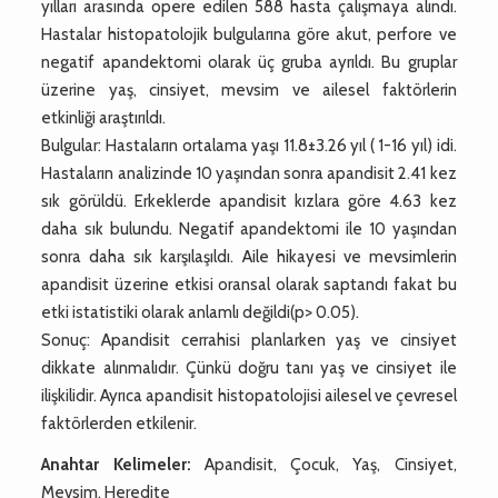
yılları arasında opere edilen 588 hasta çalışmaya alındı.
Hastalar histopatolojik bulgularına göre akut, perfore ve
negatif apandektomi olarak üç gruba ayrıldı. Bu gruplar
üzerine yaş, cinsiyet, mevsim ve ailesel faktörlerin
etkinliği araştırıldı.
Bulgular: Hastaların ortalama yaşı 11.8±3.26 yıl ( 1-16 yıl) idi.
Hastaların analizinde 10 yaşından sonra apandisit 2.41 kez
sık görüldü. Erkeklerde apandisit kızlara göre 4.63 kez
daha sık bulundu. Negatif apandektomi ile 10 yaşından
sonra daha sık karşılaşıldı. Aile hikayesi ve mevsimlerin
apandisit üzerine etkisi oransal olarak saptandı fakat bu
etki istatistiki olarak anlamlı değildi(p> 0.05).
Sonuç: Apandisit cerrahisi planlarken yaş ve cinsiyet
dikkate alınmalıdır. Çünkü doğru tanı yaş ve cinsiyet ile
ilişkilidir. Ayrıca apandisit histopatolojisi ailesel ve çevresel
faktörlerden etkilenir.
Anahtar Kelimeler:
Apandisit, Çocuk, Yaş, Cinsiyet,
Mevsim, Heredite