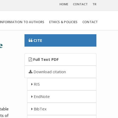
HOME
CONTACT
TR
INFORMATION TO AUTHORS
ETHICS & POLICIES
CONTACT
CITE
e
Full Text PDF
Download citation
RIS
EndNote
BibTex
table
its of