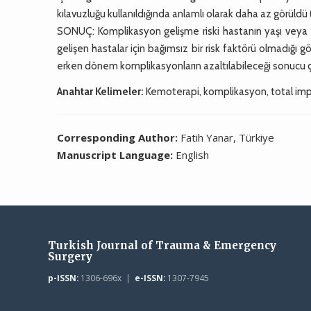
kılavuzluğu kullanıldığında anlamlı olarak daha az görüldü 
SONUÇ: Komplikasyon gelişme riski hastanın yaşı veya c
gelişen hastalar için bağımsız bir risk faktörü olmadığı g
erken dönem komplikasyonların azaltılabileceği sonucu çık
Anahtar Kelimeler:
Kemoterapi, komplikasyon, total impla
Corresponding Author:
Fatih Yanar, Türkiye
Manuscript Language:
English
Turkish Journal of Trauma & Emergency
Surgery
p-ISSN:
1306-696x |
e-ISSN:
1307-7945