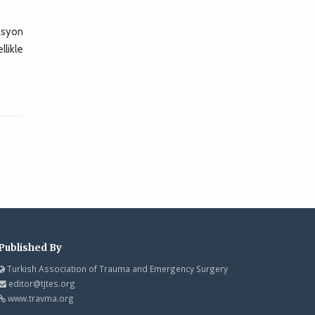
kasyon
llikle
Published By
Turkish Association of Trauma and Emergency Surgery
editor@tjtes.org
www.travma.org