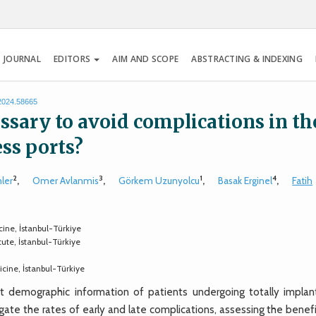
 JOURNAL
EDITORS
AIM AND SCOPE
ABSTRACTING & INDEXING
.2024.58665
ssary to avoid complications in th
ss ports?
2
3
1
4
ler
,
Omer Avlanmis
,
Görkem Uzunyolcu
,
Basak Erginel
,
Fatih
cine, İstanbul-Türkiye
tute, İstanbul-Türkiye
icine, İstanbul-Türkiye
demographic information of patients undergoing totally implan
gate the rates of early and late complications, assessing the benef