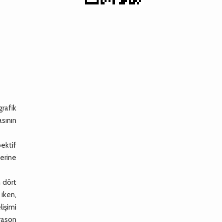
rafik
sının
ektif
lerine
n dört
iken,
lişimi
trason