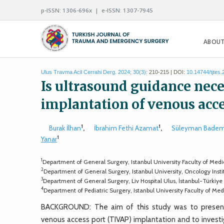
p-ISSN: 1306-696x | e-ISSN: 1307-7945
ABOUT
Ulus Travma Acil Cerrahi Derg. 2024; 30(3):
210-215 | DOI:
10.14744/tjtes
Is ultrasound guidance nece
implantation of venous acce
1
1
Burak İlhan
,
İbrahim Fethi Azamat
,
Süleyman Badem
1
Yanar
1
Department of General Surgery, Istanbul University Faculty of Medi
2
Department of General Surgery, Istanbul University, Oncology Insti
3
Department of General Surgery, Liv Hospital Ulus, İstanbul-Türkiye
4
Department of Pediatric Surgery, Istanbul University Faculty of Med
BACKGROUND: The aim of this study was to present 
venous access port (TIVAP) implantation and to investi