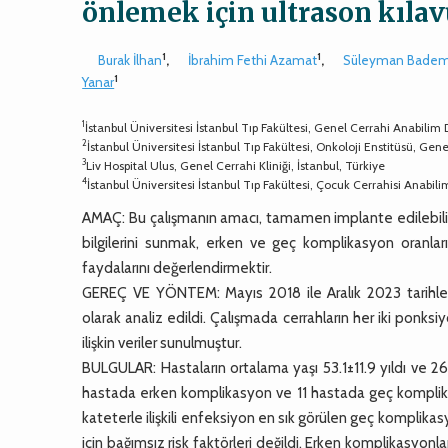
önlemek için ultrason kılav
1
1
Burak İlhan
,
İbrahim Fethi Azamat
,
Süleyman Badem
1
Yanar
1
İstanbul Üniversitesi İstanbul Tıp Fakültesi, Genel Cerrahi Anabilim D
2
İstanbul Üniversitesi İstanbul Tıp Fakültesi, Onkoloji Enstitüsü, Gene
3
Liv Hospital Ulus, Genel Cerrahi Kliniği, İstanbul, Türkiye
4
İstanbul Üniversitesi İstanbul Tıp Fakültesi, Çocuk Cerrahisi Anabilim
AMAÇ: Bu çalışmanın amacı, tamamen implante edilebili
bilgilerini sunmak, erken ve geç komplikasyon oranları
faydalarını değerlendirmektir.
GEREÇ VE YÖNTEM: Mayıs 2018 ile Aralık 2023 tarihler
olarak analiz edildi. Çalışmada cerrahların her iki ponks
ilişkin veriler sunulmuştur.
BULGULAR: Hastaların ortalama yaşı 53.1±11.9 yıldı ve 26
hastada erken komplikasyon ve 11 hastada geç komplikas
kateterle ilişkili enfeksiyon en sık görülen geç komplikas
için bağımsız risk faktörleri değildi. Erken komplikasyonl