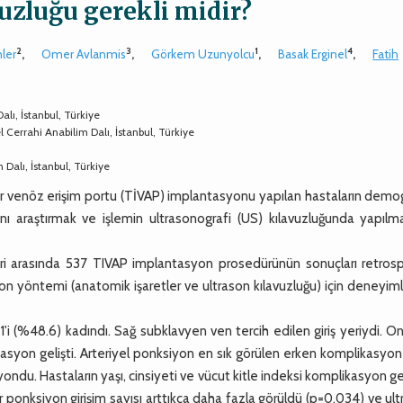
uzluğu gerekli midir?
2
3
1
4
ler
,
Omer Avlanmis
,
Görkem Uzunyolcu
,
Basak Erginel
,
Fatih
alı, İstanbul, Türkiye
l Cerrahi Anabilim Dalı, İstanbul, Türkiye
 Dalı, İstanbul, Türkiye
r venöz erişim portu (TİVAP) implantasyonu yapılan hastaların demog
nı araştırmak ve işlemin ultrasonografi (US) kılavuzluğunda yapılma
i arasında 537 TIVAP implantasyon prosedürünün sonuçları retrosp
iyon yöntemi (anatomik işaretler ve ultrason kılavuzluğu) için deneyim
1'i (%48.6) kadındı. Sağ subklavyen ven tercih edilen giriş yeriydi. O
yon gelişti. Arteriyel ponksiyon en sık görülen erken komplikasyon 
yondu. Hastaların yaşı, cinsiyeti ve vücut kitle indeksi komplikasyon ge
ar ponksiyon girişim sayısı arttıkça daha fazla görüldü (p=0.034) ve ul