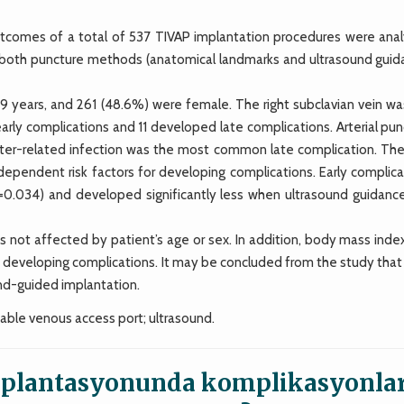
omes of a total of 537 TIVAP implantation procedures were ana
r both puncture methods (anatomical landmarks and ultrasound guid
9 years, and 261 (48.6%) were female. The right subclavian vein wa
arly complications and 11 developed late complications. Arterial pu
ter-related infection was the most common late complication. The
ependent risk factors for developing complications. Early complica
=0.034) and developed significantly less when ultrasound guidanc
not affected by patient’s age or sex. In addition, body mass inde
s developing complications. It may be concluded from the study that
und-guided implantation.
able venous access port; ultrasound.
implantasyonunda komplikasyonlar