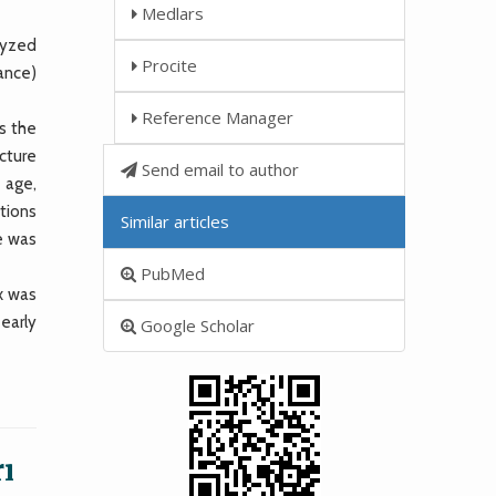
Medlars
lyzed
Procite
ance)
Reference Manager
s the
ncture
Send email to author
 age,
tions
Similar articles
e was
PubMed
x was
 early
Google Scholar
ı