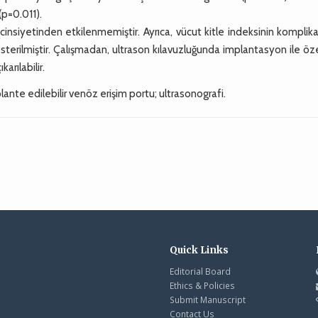
(p=0.011).
insiyetinden etkilenmemiştir. Ayrıca, vücut kitle indeksinin kompli
österilmiştir. Çalışmadan, ultrason kılavuzluğunda implantasyon ile öze
arılabilir.
nte edilebilir venöz erişim portu; ultrasonografi.
Quick Links
Editorial Board
Ethics & Policies
Submit Manuscript
Contact Us