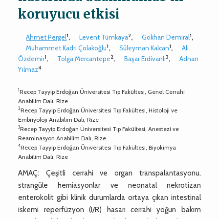
koruyucu etkisi
1
2
1
Ahmet Pergel
,
Levent Tümkaya
,
Gökhan Demiral
,
1
1
Muhammet Kadri Çolakoğlu
,
Süleyman Kalcan
,
Ali
1
2
3
Özdemir
,
Tolga Mercantepe
,
Başar Erdivanlı
,
Adnan
4
Yılmaz
1
Recep Tayyip Erdoğan Üniversitesi Tıp Fakültesi, Genel Cerrahi
Anabilim Dalı, Rize
2
Recep Tayyip Erdoğan Üniversitesi Tıp Fakültesi, Histoloji ve
Embriyoloji Anabilim Dalı, Rize
3
Recep Tayyip Erdoğan Üniversitesi Tıp Fakültesi, Anestezi ve
Reaminasyon Anabilim Dalı, Rize
4
Recep Tayyip Erdoğan Üniversitesi Tıp Fakültesi, Biyokimya
Anabilim Dalı, Rize
AMAÇ: Çeşitli cerrahi ve organ transpalantasyonu,
strangüle herniasyonlar ve neonatal nekrotizan
enterokolit gibi klinik durumlarda ortaya çıkan intestinal
iskemi reperfüzyon (I/R) hasarı cerrahi yoğun bakım