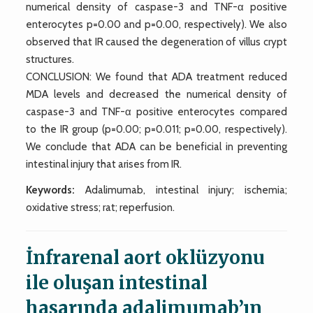
numerical density of caspase-3 and TNF-α positive
enterocytes p=0.00 and p=0.00, respectively). We also
observed that IR caused the degeneration of villus crypt
structures.
CONCLUSION: We found that ADA treatment reduced
MDA levels and decreased the numerical density of
caspase-3 and TNF-α positive enterocytes compared
to the IR group (p=0.00; p=0.011; p=0.00, respectively).
We conclude that ADA can be beneficial in preventing
intestinal injury that arises from IR.
Keywords:
Adalimumab, intestinal injury; ischemia;
oxidative stress; rat; reperfusion.
İnfrarenal aort oklüzyonu
ile oluşan intestinal
hasarında adalimumab’ın