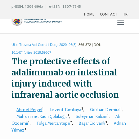
p-ISSN: 1306-696x | e-ISSN: 1307-7945
HOME
CONTACT
TR
Toggle n
Ulus Travma Acil Cerrahi Derg. 2020; 26(3):
366-372 | DOI:
10.14744/tjtes.2019.59607
The protective effects of
adalimumab on intestinal
injury induced with
infrarenal aortic occlusion
1
2
1
Ahmet Pergel
,
Levent Tümkaya
,
Gökhan Demiral
,
1
1
Muhammet Kadri Çolakoğlu
,
Süleyman Kalcan
,
Ali
1
2
3
Özdemir
,
Tolga Mercantepe
,
Başar Erdivanlı
,
Adnan
4
Yılmaz