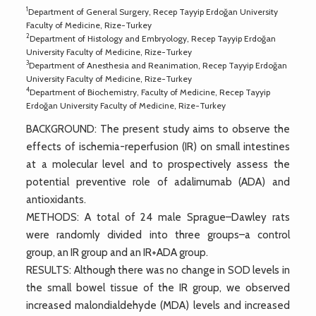
1
Department of General Surgery, Recep Tayyip Erdoğan University
Faculty of Medicine, Rize-Turkey
2
Department of Histology and Embryology, Recep Tayyip Erdoğan
University Faculty of Medicine, Rize-Turkey
3
Department of Anesthesia and Reanimation, Recep Tayyip Erdoğan
University Faculty of Medicine, Rize-Turkey
4
Department of Biochemistry, Faculty of Medicine, Recep Tayyip
Erdoğan University Faculty of Medicine, Rize-Turkey
BACKGROUND: The present study aims to observe the
effects of ischemia-reperfusion (IR) on small intestines
at a molecular level and to prospectively assess the
potential preventive role of adalimumab (ADA) and
antioxidants.
METHODS: A total of 24 male Sprague–Dawley rats
were randomly divided into three groups–a control
group, an IR group and an IR+ADA group.
RESULTS: Although there was no change in SOD levels in
the small bowel tissue of the IR group, we observed
increased malondialdehyde (MDA) levels and increased