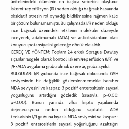
ünitelerindeki ölümlerin en başlıca sebebini oluşturur.
İskemi-reperfüzyon (IR) neden olduğu bağırsak hasarında
oksidatif stresin rol oynadığı bildirilmesine rağmen kalıcı
bir çözüm bulunamamıştır. Bu çalışmada I/R neden olduğu
ince bağırsak üzerindeki etkilerini moleküler düzeyde
inceyerek, adalimumab (ADA) ve antioksidanların olası
koruyucu potansiyelini geleceğe dönük ele aldık.
GEREÇ VE YÖNTEM: Toplam 24 erkek Sprague-Dawley
sıçanlar rasgele olarak kontrol, iskemi/reperfüsion (I/R) ve
I/R+ADA uygulama grubu olmak üzere üç gruba ayrıldı.
BULGULAR: I/R grubunda ince bağırsak dokusunda GSH
seviyesinde bir değişiklik gözlemlenmemekle beraber
MDA seviyesini ve kaspaz-3 pozitif enterositlerin sayısal
yoğunluğunu artırdığını gözledik (sırasıyla, p=0.00;
p=0.00). Bunun yanında villus kripta yapılarında
dejenerasyona neden olduğunu saptatık. ADA
tedavisinin I/R grubuna kıyasla MDA seviyesini ve kaspaz-
3 pozitif enterositlerin sayısal yoğunluğunu azalttığını