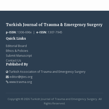
Turkish Journal of Trauma & Emergency Surgery
p-ISSN:
1306-696x |
e-ISSN:
1307-7945
Quick Links
Editorial Board
Ethics & Policies
Submit Manuscript
Contact Us
Published By
Turkish Association of Trauma and Emergency Surgery
editor@tjtes.org
www.travma.org
Copyright © 2026 Turkish Journal of Trauma and Emergency Surgery. All
Rights Reserved.