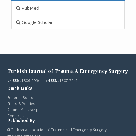
PubMed
Google Scholar
Turkish Journal of Trauma & Emergency Surgery
p-ISSN:
1306-696x |
e-ISSN:
1307-7945
Quick Links
Editorial Board
Ethics & Policies
Submit Manuscript
Contact Us
Published By
Turkish Association of Trauma and Emergency Surgery
editor@tjtes.org