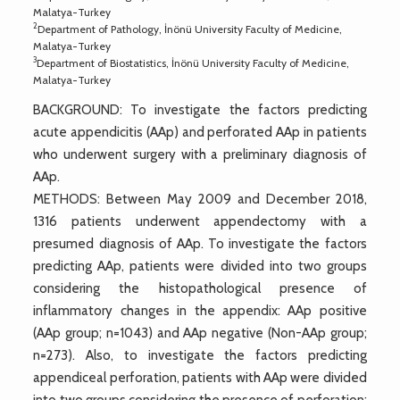
Malatya-Turkey
2
Department of Pathology, İnönü University Faculty of Medicine,
Malatya-Turkey
3
Department of Biostatistics, İnönü University Faculty of Medicine,
Malatya-Turkey
BACKGROUND: To investigate the factors predicting
acute appendicitis (AAp) and perforated AAp in patients
who underwent surgery with a preliminary diagnosis of
AAp.
METHODS: Between May 2009 and December 2018,
1316 patients underwent appendectomy with a
presumed diagnosis of AAp. To investigate the factors
predicting AAp, patients were divided into two groups
considering the histopathological presence of
inflammatory changes in the appendix: AAp positive
(AAp group; n=1043) and AAp negative (Non-AAp group;
n=273). Also, to investigate the factors predicting
appendiceal perforation, patients with AAp were divided
into two groups considering the presence of perforation: