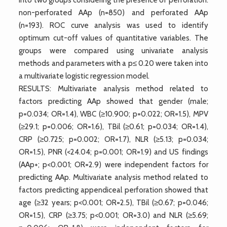
non-perforated AAp (n=850) and perforated AAp
(n=193). ROC curve analysis was used to identify
optimum cut-off values of quantitative variables. The
groups were compared using univariate analysis
methods and parameters with a p≤ 0.20 were taken into
a multivariate logistic regression model.
RESULTS: Multivariate analysis method related to
factors predicting AAp showed that gender (male;
p=0.034; OR=1.4), WBC (≥10.900; p=0.022; OR=1.5), MPV
(≥29.1; p=0.006; OR=1.6), TBil (≥0.61; p=0.034; OR=1.4),
CRP (≥0.725; p=0.002; OR=1.7), NLR (≥5.13; p=0.034;
OR=1.5), PNR (<24.04; p=0.001; OR=1.9) and US findings
(AAp+; p<0.001; OR=2.9) were independent factors for
predicting AAp. Multivariate analysis method related to
factors predicting appendiceal perforation showed that
age (≥32 years; p<0.001; OR=2.5), TBil (≥0.67; p=0.046;
OR=1.5), CRP (≥3.75; p<0.001; OR=3.0) and NLR (≥5.69;