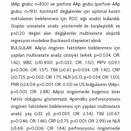
(AAp grubu; n=850) ve perfore AAp grubu (perfore AAp
grubu; n=193). Kantitatif değişkenler için optimal kesim
noktalarının belirlenmesi için ROC eğri analizi kullanıldı.
Gruplar univariate analiz yöntemelri ile karşılaştırıldı ve
p≤0.20 değeri alan değişkenler multivariate alojistik
regresyon modeline (backward stepwise) alındı.
BULGULAR: AAp’yi öngören faktörlerin belirlenmesi için
yapılan multivariate analiz cinsiyet (erkek; p=0.034; OR:
1.42), WBC (≥10.900; p=0.022; OR: 1.52), MPV (≥29.1;
p=0.006; OR: 1.57), TBil (≥0.61; p=0.034; OR: 1.42), CRP
(≥0.725; p=0.002; OR: 1.71), NLR (≥5.13; p=0.034; OR: 1.50),
PNR (≥24.04; p=0.001; OR: 0.53) ve US bulgularının (AAp+;
p<0.001; OR: 2.88) AAp’yi öngörmede bağımsız birer
faktör olduğunu göstermiştir. Apendiks perforasyonunu
öngören faktörlerin belirlenmesi için yapılan multivariate
analiz yaş (≥32 yıl; p<0.001; OR: 2.54), TBil (≥0.67;
p=0.046; OR: 1.46), CRP (≥3.75; p<0.001; OR: 2.99) ve NLR
(≥5.69; p=0.006; OR: 1.84) perforasyonu öngörmede