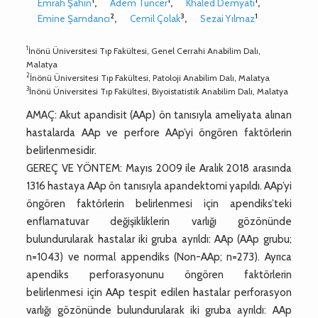
1
1
1
Emrah Şahin
,
Adem Tuncer
,
Khaled Demyati
,
2
3
1
Emine Şamdancı
,
Cemil Çolak
,
Sezai Yılmaz
1
İnönü Üniversitesi Tıp Fakültesi, Genel Cerrahi Anabilim Dalı,
Malatya
2
İnönü Üniversitesi Tıp Fakültesi, Patoloji Anabilim Dalı, Malatya
3
İnönü Üniversitesi Tıp Fakültesi, Biyoistatistik Anabilim Dalı, Malatya
AMAÇ: Akut apandisit (AAp) ön tanısıyla ameliyata alınan
hastalarda AAp ve perfore AAp’yi öngören faktörlerin
belirlenmesidir.
GEREÇ VE YÖNTEM: Mayıs 2009 ile Aralık 2018 arasında
1316 hastaya AAp ön tanısıyla apandektomi yapıldı. AAp’yi
öngören faktörlerin belirlenmesi için apendiks’teki
enflamatuvar değişikliklerin varlığı gözönünde
bulundurularak hastalar iki gruba ayrıldı: AAp (AAp grubu;
n=1043) ve normal appendiks (Non-AAp; n=273). Ayrıca
apendiks perforasyonunu öngören faktörlerin
belirlenmesi için AAp tespit edilen hastalar perforasyon
varlığı gözönünde bulundurularak iki gruba ayrıldı: AAp