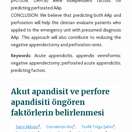
p=0.006; OR=1.8) were independent factors for
predicting perforated AAp.
CONCLUSION: We believe that predicting both AAp and
perforation will help the clinician evaluate patients who
applied to the emergency unit with presumed diagnosis
AAp. This approach will also contribute to reducing the
negative appendectomy and perforation rates.
Keywords:
Acute appendicitis, appendix vermiformis;
negative appendectomy; perforated acute appendicitis;
predicting factors.
Akut apandisit ve perfore
apandisiti öngören
faktörlerin belirlenmesi
1
1
1
Sami Akbulut
,
Cemalettin Koç
,
Tevfik Tolga Şahin
,