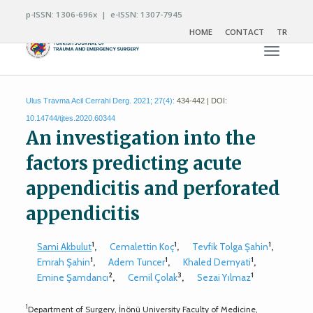
p-ISSN: 1306-696x | e-ISSN: 1307-7945
HOME
CONTACT
TR
Toggle n
Ulus Travma Acil Cerrahi Derg. 2021; 27(4):
434-442 | DOI:
10.14744/tjtes.2020.60344
An investigation into the
factors predicting acute
appendicitis and perforated
appendicitis
1
1
1
Sami Akbulut
,
Cemalettin Koç
,
Tevfik Tolga Şahin
,
1
1
1
Emrah Şahin
,
Adem Tuncer
,
Khaled Demyati
,
2
3
1
Emine Şamdancı
,
Cemil Çolak
,
Sezai Yılmaz
1
Department of Surgery, İnönü University Faculty of Medicine,