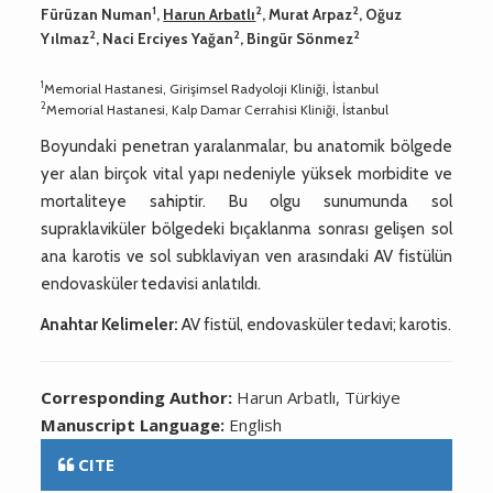
1
2
2
Fürüzan Numan
,
Harun Arbatlı
, Murat Arpaz
, Oğuz
2
2
2
Yılmaz
, Naci Erciyes Yağan
, Bingür Sönmez
1
Memorial Hastanesi, Girişimsel Radyoloji Kliniği, İstanbul
2
Memorial Hastanesi, Kalp Damar Cerrahisi Kliniği, İstanbul
Boyundaki penetran yaralanmalar, bu anatomik bölgede
yer alan birçok vital yapı nedeniyle yüksek morbidite ve
mortaliteye sahiptir. Bu olgu sunumunda sol
supraklaviküler bölgedeki bıçaklanma sonrası gelişen sol
ana karotis ve sol subklaviyan ven arasındaki AV fistülün
endovasküler tedavisi anlatıldı.
Anahtar Kelimeler:
AV fistül, endovasküler tedavi; karotis.
Corresponding Author:
Harun Arbatlı, Türkiye
Manuscript Language:
English
CITE