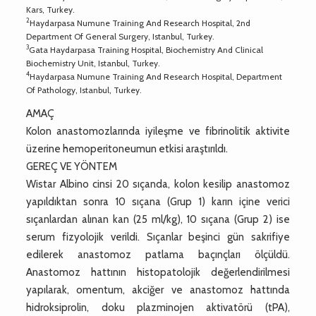
Kars, Turkey.
2
Haydarpasa Numune Training And Research Hospital, 2nd
Department Of General Surgery, Istanbul, Turkey.
3
Gata Haydarpasa Training Hospital, Biochemistry And Clinical
Biochemistry Unit, Istanbul, Turkey.
4
Haydarpasa Numune Training And Research Hospital, Department
Of Pathology, Istanbul, Turkey.
AMAÇ
Kolon anastomozlarında iyileşme ve fibrinolitik aktivite
üzerine hemoperitoneumun etkisi araştırıldı.
GEREÇ VE YÖNTEM
Wistar Albino cinsi 20 sıçanda, kolon kesilip anastomoz
yapıldıktan sonra 10 sıçana (Grup 1) karın içine verici
sıçanlardan alınan kan (25 ml/kg), 10 sıçana (Grup 2) ise
serum fizyolojik verildi. Sıçanlar beşinci gün sakrifiye
edilerek anastomoz patlama baçınçları ölçüldü.
Anastomoz hattının histopatolojik değerlendirilmesi
yapılarak, omentum, akciğer ve anastomoz hattında
hidroksiprolin, doku plazminojen aktivatörü (tPA),