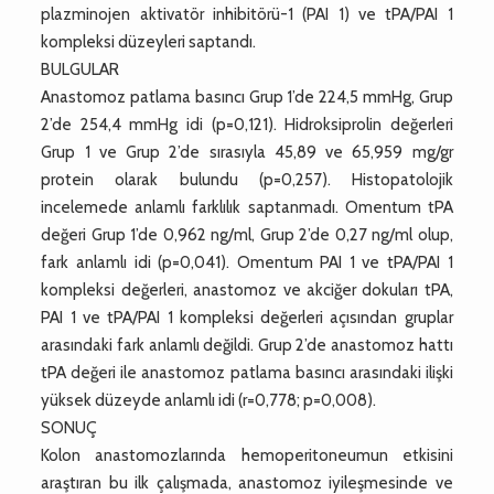
plazminojen aktivatör inhibitörü-1 (PAI 1) ve tPA/PAI 1
kompleksi düzeyleri saptandı.
BULGULAR
Anastomoz patlama basıncı Grup 1’de 224,5 mmHg, Grup
2’de 254,4 mmHg idi (p=0,121). Hidroksiprolin değerleri
Grup 1 ve Grup 2’de sırasıyla 45,89 ve 65,959 mg/gr
protein olarak bulundu (p=0,257). Histopatolojik
incelemede anlamlı farklılık saptanmadı. Omentum tPA
değeri Grup 1’de 0,962 ng/ml, Grup 2’de 0,27 ng/ml olup,
fark anlamlı idi (p=0,041). Omentum PAI 1 ve tPA/PAI 1
kompleksi değerleri, anastomoz ve akciğer dokuları tPA,
PAI 1 ve tPA/PAI 1 kompleksi değerleri açısından gruplar
arasındaki fark anlamlı değildi. Grup 2’de anastomoz hattı
tPA değeri ile anastomoz patlama basıncı arasındaki ilişki
yüksek düzeyde anlamlı idi (r=0,778; p=0,008).
SONUÇ
Kolon anastomozlarında hemoperitoneumun etkisini
araştıran bu ilk çalışmada, anastomoz iyileşmesinde ve