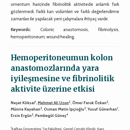
omentum haricinde fibrinolitik aktivitede anlamlı fark
gözlenmedi. Farklı kan volümleri ve farklı değerlendirme
zamanları ile yapılacak yeni çalışmalara ihtiyaç vardır.
Keywords:
Colonic anastomosis, fibrinolysis,
hemoperitoneum; wound healing.
Hemoperitoneumun kolon
anastomozlarında yara
iyileşmesine ve fibrinolitik
aktivite üzerine etkisi
1
2
2
Neşet Köksal
,
Mehmet Ali Uzun
, Ömer Faruk Özkan
,
2
3
1
Münire Kayahan
, Osman Metin İpçioğlu
, Yusuf Günerhan
,
2
4
Ersin Ergün
, Pembegül Güneş
1
Kafkas Üniversitesi Tıp Fakültesi, Genel Cerrahi Kliniği, Kars.