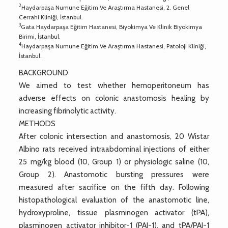
2
Haydarpaşa Numune Eğitim Ve Araştırma Hastanesi, 2. Genel
Cerrahi Kliniği, İstanbul.
3
Gata Haydarpaşa Eğitim Hastanesi, Biyokimya Ve Klinik Biyokimya
Birimi, İstanbul.
4
Haydarpaşa Numune Eğitim Ve Araştırma Hastanesi, Patoloji Kliniği,
İstanbul.
BACKGROUND
We aimed to test whether hemoperitoneum has
adverse effects on colonic anastomosis healing by
increasing fibrinolytic activity.
METHODS
After colonic intersection and anastomosis, 20 Wistar
Albino rats received intraabdominal injections of either
25 mg/kg blood (10, Group 1) or physiologic saline (10,
Group 2). Anastomotic bursting pressures were
measured after sacrifice on the fifth day. Following
histopathological evaluation of the anastomotic line,
hydroxyproline, tissue plasminogen activator (tPA),
plasminogen activator inhibitor-1 (PAI-1), and tPA/PAI-1