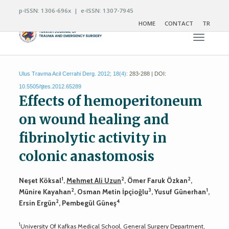
p-ISSN: 1306-696x | e-ISSN: 1307-7945
HOME
CONTACT
TR
Toggle n
Ulus Travma Acil Cerrahi Derg. 2012; 18(4):
283-288 | DOI:
10.5505/tjtes.2012.65289
Effects of hemoperitoneum
on wound healing and
fibrinolytic activity in
colonic anastomosis
1
2
2
Neşet Köksal
,
Mehmet Ali Uzun
, Ömer Faruk Özkan
,
2
3
1
Münire Kayahan
, Osman Metin İpçioğlu
, Yusuf Günerhan
,
2
4
Ersin Ergün
, Pembegül Güneş
1
University Of Kafkas Medical School, General Surgery Department,