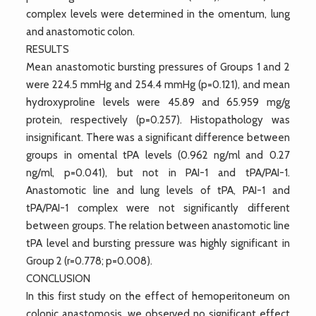
complex levels were determined in the omentum, lung
and anastomotic colon.
RESULTS
Mean anastomotic bursting pressures of Groups 1 and 2
were 224.5 mmHg and 254.4 mmHg (p=0.121), and mean
hydroxyproline levels were 45.89 and 65.959 mg/g
protein, respectively (p=0.257). Histopathology was
insignificant. There was a significant difference between
groups in omental tPA levels (0.962 ng/ml and 0.27
ng/ml, p=0.041), but not in PAI-1 and tPA/PAI-1.
Anastomotic line and lung levels of tPA, PAI-1 and
tPA/PAI-1 complex were not significantly different
between groups. The relation between anastomotic line
tPA level and bursting pressure was highly significant in
Group 2 (r=0.778; p=0.008).
CONCLUSION
In this first study on the effect of hemoperitoneum on
colonic anastomosis, we observed no significant effect