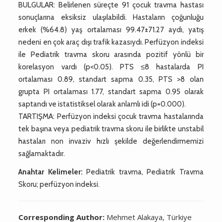
BULGULAR: Belirlenen süreçte 91 çocuk travma hastası
sonuçlarına eksiksiz ulaşılabildi. Hastaların çoğunluğu
erkek (%64.8) yaş ortalaması 99.47±71.27 aydı, yatış
nedeni en çok araç dışı trafik kazasıydı. Perfüzyon indeksi
ile Pediatrik travma skoru arasında pozitif yönlü bir
korelasyon vardı (p<0.05). PTS ≤8 hastalarda PI
ortalaması 0.89, standart sapma 0.35, PTS >8 olan
grupta PI ortalaması 1.77, standart sapma 0.95 olarak
saptandı ve istatistiksel olarak anlamlı idi (p=0.000).
TARTIŞMA: Perfüzyon indeksi çocuk travma hastalarında
tek başına veya pediatrik travma skoru ile birlikte unstabil
hastaları non invaziv hızlı şekilde değerlendirmemizi
sağlamaktadır.
Anahtar Kelimeler:
Pediatrik travma, Pediatrik Travma
Skoru; perfüzyon indeksi.
Corresponding Author:
Mehmet Alakaya, Türkiye