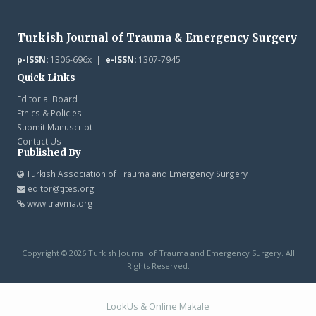
Turkish Journal of Trauma & Emergency Surgery
p-ISSN:
1306-696x |
e-ISSN:
1307-7945
Quick Links
Editorial Board
Ethics & Policies
Submit Manuscript
Contact Us
Published By
Turkish Association of Trauma and Emergency Surgery
editor@tjtes.org
www.travma.org
Copyright © 2026 Turkish Journal of Trauma and Emergency Surgery. All
Rights Reserved.
LookUs
&
Online Makale