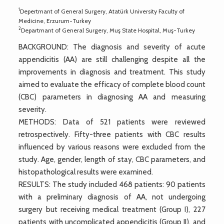
1
Depertmant of General Surgery, Atatürk University Faculty of
Medicine, Erzurum-Turkey
2
Departmant of General Surgery, Muş State Hospital, Muş-Turkey
BACKGROUND: The diagnosis and severity of acute
appendicitis (AA) are still challenging despite all the
improvements in diagnosis and treatment. This study
aimed to evaluate the efficacy of complete blood count
(CBC) parameters in diagnosing AA and measuring
severity.
METHODS: Data of 521 patients were reviewed
retrospectively. Fifty-three patients with CBC results
influenced by various reasons were excluded from the
study. Age, gender, length of stay, CBC parameters, and
histopathological results were examined.
RESULTS: The study included 468 patients: 90 patients
with a preliminary diagnosis of AA, not undergoing
surgery but receiving medical treatment (Group I), 227
patients with uncomplicated appendicitis (Group II), and