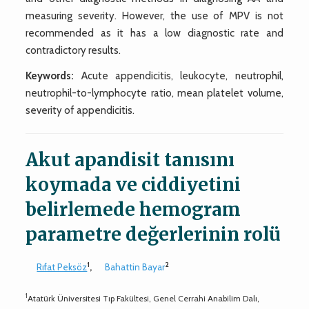
measuring severity. However, the use of MPV is not
recommended as it has a low diagnostic rate and
contradictory results.
Keywords:
Acute appendicitis, leukocyte, neutrophil,
neutrophil-to-lymphocyte ratio, mean platelet volume,
severity of appendicitis.
Akut apandisit tanısını
koymada ve ciddiyetini
belirlemede hemogram
parametre değerlerinin rolü
1
2
Rıfat Peksöz
,
Bahattin Bayar
1
Atatürk Üniversitesi Tıp Fakültesi, Genel Cerrahi Anabilim Dalı,