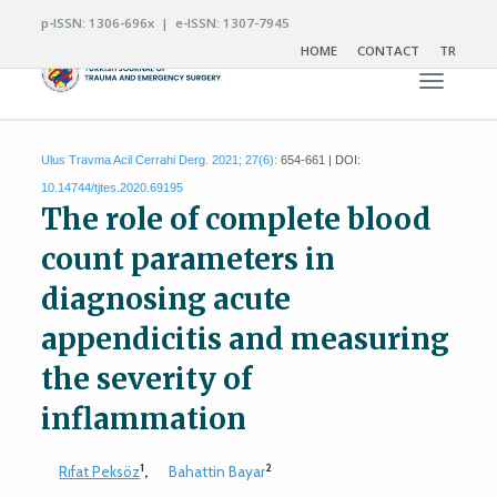
p-ISSN: 1306-696x | e-ISSN: 1307-7945
HOME
CONTACT
TR
Toggle n
Ulus Travma Acil Cerrahi Derg. 2021; 27(6):
654-661 | DOI:
10.14744/tjtes.2020.69195
The role of complete blood
count parameters in
diagnosing acute
appendicitis and measuring
the severity of
inflammation
1
2
Rıfat Peksöz
,
Bahattin Bayar