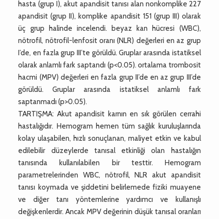
hasta (grup I), akut apandisit tanısı alan nonkomplike 227
apandisit (grup II), komplike apandisit 151 (grup III) olarak
üç grup halinde incelendi. beyaz kan hücresi (WBC),
nötrofil, nötrofil-lenfosit oranı (NLR) değerleri en az grup
I’de, en fazla grup III’te görüldü. Gruplar arasında istatiksel
olarak anlamlı fark saptandı (p<0.05). ortalama trombosit
hacmi (MPV) değerleri en fazla grup II’de en az grup III’de
görüldü. Gruplar arasında istatiksel anlamlı fark
saptanmadı (p>0.05).
TARTIŞMA: Akut apandisit karnın en sık görülen cerrahi
hastalığıdır. Hemogram hemen tüm sağlık kuruluşlarında
kolay ulaşabilen, hızlı sonuçlanan, maliyet etkin ve kabul
edilebilir düzeylerde tanısal etkinliği olan hastalığın
tanısında kullanılabilen bir testtir. Hemogram
parametrelerinden WBC, nötrofil, NLR akut apandisit
tanısı koymada ve şiddetini belirlemede fiziki muayene
ve diğer tanı yöntemlerine yardımcı ve kullanışlı
değişkenlerdir. Ancak MPV değerinin düşük tanısal oranları