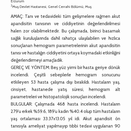
Erzurum
2
Muş Devlet Hastanesi, Genel Cerrahi Bölümü, Muş
AMAÇ: Tanı ve tedavideki tüm gelişmelere rağmen akut
apandisitin tanısının ve ciddiyetinin değerlendirilmesi
halen zor olabilmektedir. Bu çalışmada, birinci basamak
sağlık kuruluşlarında dahil rahatça ulaşılabilen ve hızlıca
sonuçlanan hemogram parametrelerinin akut apandisitin
tanısı ve hastalığın ciddiyetini ortaya koymadaki etkinliğini
değerlendirmeyi amaçladık.
GEREÇ VE YÖNTEM: Beş yüz yirmi bir hasta geriye dönük
incelendi. Çeşitli sebeplerle hemogram sonucunu
etkileyen 53 hasta çalışma dışı bırakıldı. Hastaların yaş,
cinsiyet, hastanede yatış süresi, hemogram alt
parametreleri ve histopatolojik sonuçları incelendi.
BULGULAR: Çalışmada 468 hasta incelendi. Hastaların
279’u erkek %59.6, 189’u kadın %40.4 olup tüm hastaların
yaş ortalaması 33.37±13.05 yıl idi. Akut apandisit ön
tanısıyla ameliyat yapılmayıp tıbbi tedavi uygulanan 90