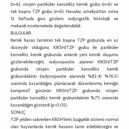
(n=6); otojen partiküler kansellöz kemik grubu (n=6) ve
tek başına TZP grubu (n=6). Hasarlar, ameliyattan sonra
12. haftada gros gözlem, radyografik, histolojik ve
mekanik incelemelerle değerlendirildi.
BULGULAR
Kemik hasarı tamirinin tek başına TZP grubunda en az
düzeyde olduğunu, KİKSH/TZP grubu ile partiküler
kansellöz kemik grubunda anlamlı yeni kemik oluşumu
gözlenebileceğini, radyoopasite alanının KİKSH/TZP
grubunda otojen partiküler kansellöz kemik
grubundakinin (radyoopasite alanında %82.4) %76.5’i
oranında kazanıldığını, planlanarak düzenlenmiş kemiğin
kompresif gücünün KİKSH/TZP grubunda otojen
partiküler kansellöz kemik grubundakinin %71’i oranında
kazanıldığını gösterdi (p<0.05).
SONUÇ
TZP jelden salıverilen KİKSH’lerin, bağışıklık sistemi normal
olan hayvanlarda kemik hasarını tamir edebileceğini ve