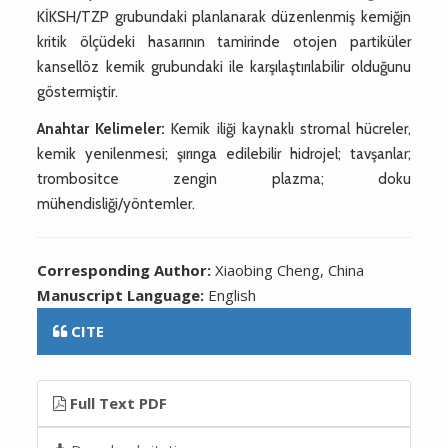
KİKSH/TZP grubundaki planlanarak düzenlenmiş kemiğin
kritik ölçüdeki hasarının tamirinde otojen partiküler
kansellöz kemik grubundaki ile karşılaştırılabilir olduğunu
göstermiştir.
Anahtar Kelimeler:
Kemik iliği kaynaklı stromal hücreler,
kemik yenilenmesi; şırınga edilebilir hidrojel; tavşanlar;
trombositce zengin plazma; doku
mühendisliği/yöntemler.
Corresponding Author:
Xiaobing Cheng, China
Manuscript Language:
English
CITE
Full Text PDF