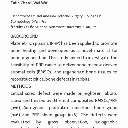
2
1
Fulin Chen
, Wei Wu
1
Department Of Oral And Maxillofacial Surgery, College Of
Stomatology, Xi’an, Prc
2
Faculty Of Life Science, Northwest University, Xi’an, Prc
BACKGROUND
Platelet-rich plasma (PRP) has been applied to promote
bone healing and developed as a novel material for
bone regeneration. This study aimed to investigate the
feasibility of PRP carrier to deliver bone marrow derived
stromal cells (BMSCs) and regenerate bone tissues to
reconstruct critical bone defects in rabbits.
METHODS
Critical sized defect were made on eighteen rabbits’
crania and treated by different composites: BMSCs/PRP
(n=6); Autogenous particulate cancellous bone group
(n=6) and PRP alone group (n=6). The defects were
evaluated by gross observation, radiographic