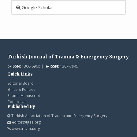
Google Scholar
Turkish Journal of Trauma & Emergency Surgery
p-ISSN:
1306-696x |
e-ISSN:
1307-7945
Quick Links
Editorial Board
Ethics & Policies
Submit Manuscript
Contact Us
Published By
Turkish Association of Trauma and Emergency Surgery
editor@tjtes.org
www.travma.org