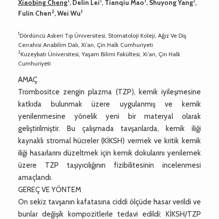
1
1
1
1
Xiaobing Cheng
, Delin Lei
, Tianqiu Mao
, Shuyong Yang
,
2
1
Fulin Chen
, Wei Wu
1
Dördüncü Askeri Tıp Üniversitesi, Stomatoloji Koleji, Ağız Ve Diş
Cerrahisi Anabilim Dalı, Xi’an, Çin Halk Cumhuriyeti
2
Kuzeybatı Üniversitesi, Yaşam Bilimi Fakültesi, Xi’an, Çin Halk
Cumhuriyeti
AMAÇ
Trombositce zengin plazma (TZP), kemik iyileşmesine
katkıda bulunmak üzere uygulanmış ve kemik
yenilenmesine yönelik yeni bir materyal olarak
geliştirilmiştir. Bu çalışmada tavşanlarda, kemik iliği
kaynaklı stromal hücreler (KİKSH) vermek ve kritik kemik
iliği hasarlarını düzeltmek için kemik dokularını yenilemek
üzere TZP taşıyıcılığının fizibilitesinin incelenmesi
amaçlandı.
GEREÇ VE YÖNTEM
On sekiz tavşanın kafatasına ciddi ölçüde hasar verildi ve
bunlar değişik kompozitlerle tedavi edildi: KİKSH/TZP