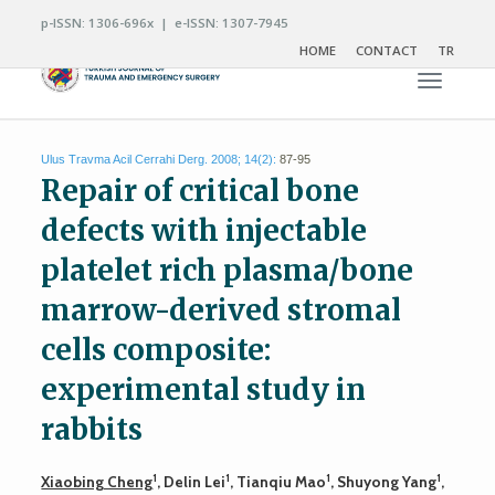
p-ISSN: 1306-696x | e-ISSN: 1307-7945
HOME
CONTACT
TR
Toggle n
Ulus Travma Acil Cerrahi Derg. 2008; 14(2):
87-95
Repair of critical bone
defects with injectable
platelet rich plasma/bone
marrow-derived stromal
cells composite:
experimental study in
rabbits
1
1
1
1
Xiaobing Cheng
, Delin Lei
, Tianqiu Mao
, Shuyong Yang
,